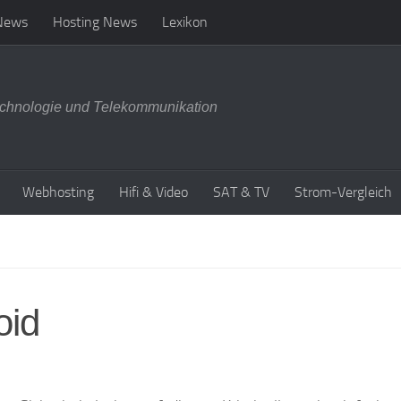
News
Hosting News
Lexikon
chnologie und Telekommunikation
Webhosting
Hifi & Video
SAT & TV
Strom-Vergleich
oid