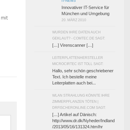
IT-NEWS
Innovativer IT-Service für
München und Umgebung
 mit
0
20. MÄRZ 2010
WURDEN IHRE DATEN AUCH
GEKLAUT? - COMTEC.DE SAGT:
[…] Virenscanner […]
LEITERPLATTENHERSTELLER
MICROCIRTEC IST TOLL SAGT:
Hallo, sehr schön geschriebener
Text. Ich bestelle meine
Leiterplatten auch bei...
WLAN STRAHLUNG KÖNNTE IHRE
ZIMMERPFLANZEN TÖTEN |
DRFISCHERONLINE.COM SAGT:
[…] Artikel auf Dänisch:
http://www.dr.dk/Nyheder/Indland
/2013/05/16/131324.htmIhr