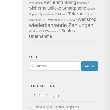
Recurring-Billing
Prestashop
Sauerlach
Sicherheitslücke
Smartphone
Speed
Telekom
Support
Systemhaus
Telefonica
URL-
Webshop
Shortener
URL-Verkürzer
VPS
vServer
wiederkehrende Zahlungen
Xentos
Windows 8.1
Windows XP
Übernahme
SUCHE
Suchen
nach:
TOP RATGEBER
Surfstick Vergleich
Prepaid SIM-Karten Vergleich