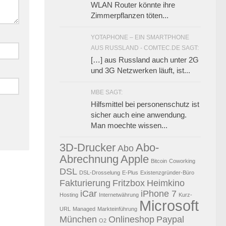
WLAN Router könnte ihre
Zimmerpflanzen töten...
YOTAPHONE – EIN SMARTPHONE
AUS RUSSLAND - COMTEC.DE SAGT:
[…] aus Russland auch unter 2G
und 3G Netzwerken läuft, ist...
MBE SAGT:
Hilfsmittel bei personenschutz ist
sicher auch eine anwendung.
Man moechte wissen...
3D-Drucker
Abo-
Abo
Abrechnung
Apple
Bitcoin
Coworking
DSL
DSL-Drosselung
E-Plus
Existenzgründer-Büro
Fakturierung
Fritzbox
Heimkino
iCar
iPhone 7
Hosting
Internetwährung
Kurz-
Microsoft
URL
Managed
Markteinführung
München
Onlineshop
Paypal
O2