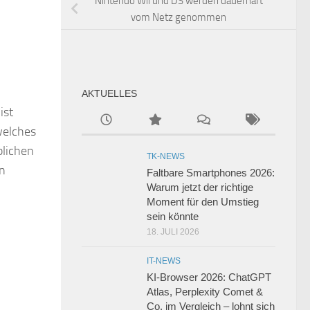
Nintendo Wii und DS werden dauerhaft
vom Netz genommen
AKTUELLES
ist
welches
blichen
TK-NEWS
en
Faltbare Smartphones 2026:
Warum jetzt der richtige
Moment für den Umstieg
sein könnte
18. JULI 2026
IT-NEWS
KI-Browser 2026: ChatGPT
Atlas, Perplexity Comet &
Co. im Vergleich – lohnt sich