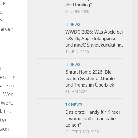
die
der Umstieg?
ei
30. JUNI 2026
e
IT-NEWS
werden,
WWDC 2026: Was Apple bei
iOS 26, Apple Intelligence
und macOS angekündigt hat
11. JUNI 2026
IT-NEWS
ur
Smart Home 2026: Die
en. Ein
besten Systeme, Geräte
Version
und Trends im Überblick
31. MAI 2026
n. Wer
 Wort,
TK-NEWS
dates
Das erste Handy für Kinder
– worauf sollte man dabei
Das
achten?
sion
24. FEBRUAR 2026