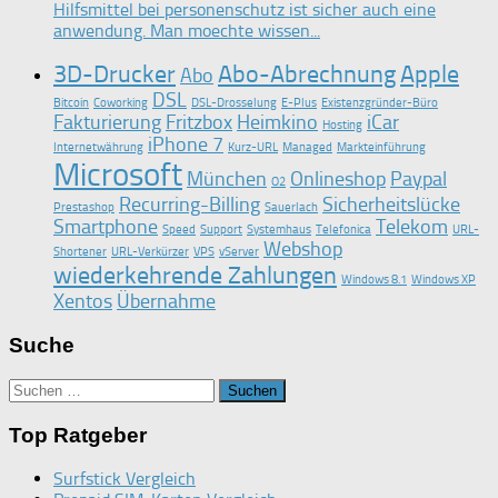
Hilfsmittel bei personenschutz ist sicher auch eine
anwendung. Man moechte wissen...
3D-Drucker
Abo-Abrechnung
Apple
Abo
DSL
Bitcoin
Coworking
DSL-Drosselung
E-Plus
Existenzgründer-Büro
Fakturierung
Fritzbox
Heimkino
iCar
Hosting
iPhone 7
Internetwährung
Kurz-URL
Managed
Markteinführung
Microsoft
München
Onlineshop
Paypal
O2
Recurring-Billing
Sicherheitslücke
Prestashop
Sauerlach
Smartphone
Telekom
Speed
Support
Systemhaus
Telefonica
URL-
Webshop
Shortener
URL-Verkürzer
VPS
vServer
wiederkehrende Zahlungen
Windows 8.1
Windows XP
Xentos
Übernahme
Suche
Suchen
nach:
Top Ratgeber
Surfstick Vergleich