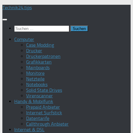
Zum
Technik24.tips
Inhalt
springen
Suchen
nach:
Computer
Case Modding
Drucker
Druckerpatronen
Grafikkarten
Mainboards
Monitore
Netzteile
Notebooks
Solid State Drives
Virenscanner
Handy & Mobilfunk
Prepaid Anbieter
Internet Surfstick
Datentarife
Callthrough Anbieter
Internet & DSL