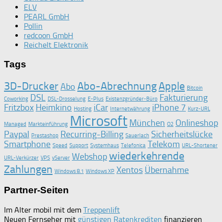
ELV
PEARL GmbH
Pollin
redcoon GmbH
Reichelt Elektronik
Tags
3D-Drucker
Abo-Abrechnung
Apple
Abo
Bitcoin
DSL
Fakturierung
Coworking
DSL-Drosselung
E-Plus
Existenzgründer-Büro
Fritzbox
Heimkino
iCar
iPhone 7
Hosting
Internetwährung
Kurz-URL
Microsoft
München
Onlineshop
Managed
Markteinführung
O2
Paypal
Recurring-Billing
Sicherheitslücke
Prestashop
Sauerlach
Smartphone
Telekom
Speed
Support
Systemhaus
Telefonica
URL-Shortener
wiederkehrende
Webshop
URL-Verkürzer
VPS
vServer
Zahlungen
Xentos
Übernahme
Windows 8.1
Windows XP
Partner-Seiten
Im Alter mobil mit dem
Treppenlift
Neuen Fernseher mit
günstigen Ratenkrediten
finanzieren