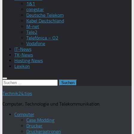
1&1
congstar
Deutsche Telekom
Kabel Deutschland
M-net
Tele2
Telefónica – O2
Vodafone
IT-News
TK-News
Hosting News
Lexikon
Suchen
nach:
Technik24.tips
Computer, Technologie und Telekommunikation
Computer
Case Modding
Drucker
Druckerpatronen