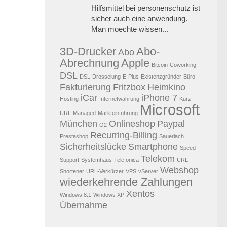
Hilfsmittel bei personenschutz ist
sicher auch eine anwendung.
Man moechte wissen...
3D-Drucker
Abo-
Abo
Abrechnung
Apple
Bitcoin
Coworking
DSL
DSL-Drosselung
E-Plus
Existenzgründer-Büro
Fakturierung
Fritzbox
Heimkino
iCar
iPhone 7
Hosting
Internetwährung
Kurz-
Microsoft
URL
Managed
Markteinführung
München
Onlineshop
Paypal
O2
Recurring-Billing
Prestashop
Sauerlach
Sicherheitslücke
Smartphone
Speed
Telekom
Support
Systemhaus
Telefonica
URL-
Webshop
Shortener
URL-Verkürzer
VPS
vServer
wiederkehrende Zahlungen
Xentos
Windows 8.1
Windows XP
Übernahme