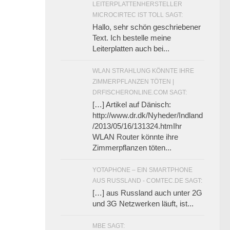
LEITERPLATTENHERSTELLER
MICROCIRTEC IST TOLL SAGT:
Hallo, sehr schön geschriebener
Text. Ich bestelle meine
Leiterplatten auch bei...
WLAN STRAHLUNG KÖNNTE IHRE
ZIMMERPFLANZEN TÖTEN |
DRFISCHERONLINE.COM SAGT:
[…] Artikel auf Dänisch:
http://www.dr.dk/Nyheder/Indland
/2013/05/16/131324.htmIhr
WLAN Router könnte ihre
Zimmerpflanzen töten...
YOTAPHONE – EIN SMARTPHONE
AUS RUSSLAND - COMTEC.DE SAGT:
[…] aus Russland auch unter 2G
und 3G Netzwerken läuft, ist...
MBE SAGT: