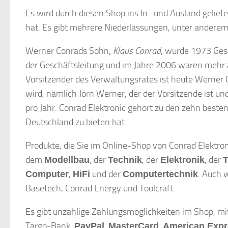
Es wird durch diesen Shop ins In- und Ausland gelief
hat. Es gibt mehrere Niederlassungen, unter anderem 
Werner Conrads Sohn,
Klaus Conrad
, wurde 1973 Gese
der Geschäftsleitung und im Jahre 2006 waren mehr a
Vorsitzender des Verwaltungsrates ist heute Werner 
wird, nämlich Jörn Werner, der der Vorsitzende ist u
pro Jahr. Conrad Elektronic gehört zu den zehn best
Deutschland zu bieten hat.
Produkte, die Sie im Online-Shop von Conrad Elektro
dem
, der
, der
, der
Modellbau
Technik
Elektronik
T
,
und der
. Auch 
Computer
HiFi
Computertechnik
Basetech, Conrad Energy und Toolcraft.
Es gibt unzählige Zahlungsmöglichkeiten im Shop, m
Targo-Bank,
,
,
PayPal
MasterCard
American Expr