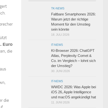
gert
TK-NEWS
ich.
Faltbare Smartphones 2026:
Warum jetzt der richtige
precher
Moment für den Umstieg
sein könnte
18. JULI 2026
ützt
. Euro
IT-NEWS
en, die
KI-Browser 2026: ChatGPT
Atlas, Perplexity Comet &
Co. im Vergleich – lohnt sich
der Umstieg?
 aus
30. JUNI 2026
IT-NEWS
wn,
WWDC 2026: Was Apple bei
iOS 26, Apple Intelligence
und macOS angekündigt hat
r die
11. JUNI 2026
uf