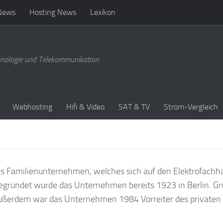
News
Hosting News
Lexikon
hnologie und Telekommunikation
Webhosting
Hifi & Video
SAT & TV
Strom-Vergleich
es Familienunternehmen, welches sich auf den Elektrofachh
 Gegründet wurde das Unternehmen bereits 1923 in Berlin. G
Außerdem war das Unternehmen 1984 Vorreiter des privaten