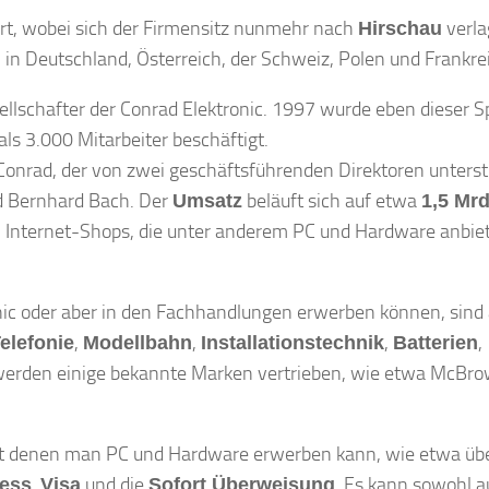
ert, wobei sich der Firmensitz nunmehr nach
verla
Hirschau
in Deutschland, Österreich, der Schweiz, Polen und Frankre
llschafter der Conrad Elektronic. 1997 wurde eben dieser S
ls 3.000 Mitarbeiter beschäftigt.
Conrad, der von zwei geschäftsführenden Direktoren unterst
nd Bernhard Bach. Der
beläuft sich auf etwa
Umsatz
1,5 Mrd
en Internet-Shops, die unter anderem PC und Hardware anbiet
nic oder aber in den Fachhandlungen erwerben können, sind
,
,
,
,
elefonie
Modellbahn
Installationstechnik
Batterien
werden einige bekannte Marken vertrieben, wie etwa McBro
it denen man PC und Hardware erwerben kann, wie etwa übe
,
und die
. Es kann sowohl a
ess
Visa
Sofort Überweisung