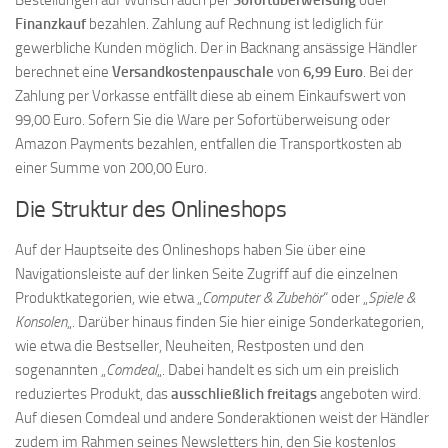
Bestellungen auf Wunsch auch per
Sofortüberweisung
oder
Finanzkauf
bezahlen. Zahlung auf Rechnung ist lediglich für
gewerbliche Kunden möglich. Der in Backnang ansässige Händler
berechnet eine
Versandkostenpauschale
von
6,99 Euro
. Bei der
Zahlung per Vorkasse entfällt diese ab einem Einkaufswert von
99,00 Euro. Sofern Sie die Ware per Sofortüberweisung oder
Amazon Payments bezahlen, entfallen die Transportkosten ab
einer Summe von 200,00 Euro.
Die Struktur des Onlineshops
Auf der Hauptseite des Onlineshops haben Sie über eine
Navigationsleiste auf der linken Seite Zugriff auf die einzelnen
Produktkategorien, wie etwa „
Computer & Zubehör
“ oder „
Spiele &
Konsolen
„. Darüber hinaus finden Sie hier einige Sonderkategorien,
wie etwa die Bestseller, Neuheiten, Restposten und den
sogenannten „
Comdeal
„. Dabei handelt es sich um ein preislich
reduziertes Produkt, das
ausschließlich freitags
angeboten wird.
Auf diesen Comdeal und andere Sonderaktionen weist der Händler
zudem im Rahmen seines Newsletters hin, den Sie kostenlos