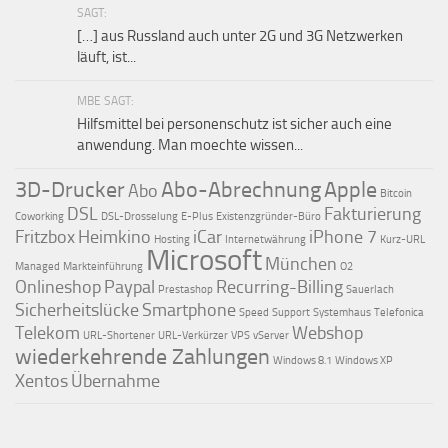
SAGT:
[…] aus Russland auch unter 2G und 3G Netzwerken
läuft, ist...
MBE SAGT:
Hilfsmittel bei personenschutz ist sicher auch eine
anwendung. Man moechte wissen...
3D-Drucker
Abo-Abrechnung
Apple
Abo
Bitcoin
DSL
Fakturierung
Coworking
DSL-Drosselung
E-Plus
Existenzgründer-Büro
Fritzbox
Heimkino
iCar
iPhone 7
Hosting
Internetwährung
Kurz-URL
Microsoft
München
Managed
Markteinführung
O2
Onlineshop
Paypal
Recurring-Billing
Prestashop
Sauerlach
Sicherheitslücke
Smartphone
Speed
Support
Systemhaus
Telefonica
Telekom
Webshop
URL-Shortener
URL-Verkürzer
VPS
vServer
wiederkehrende Zahlungen
Windows 8.1
Windows XP
Xentos
Übernahme