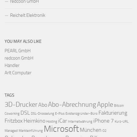
redcoon GmbH
Reichelt Elektronik
YOU MAY ALSO LIKE
PEARL GmbH
redcoon GmbH
Händler
Arlt Computer
TAGS
3D-Drucker
Abo-Abrechnung
Apple
Abo
Bitcoin
DSL
Fakturierung
Coworking
DSL-Drosselung
E-Plus
Existenzgründer-Büro
Fritzbox
Heimkino
iCar
iPhone 7
Hosting
Internetwährung
Kurz-URL
Microsoft
München
Managed
Markteinführung
O2