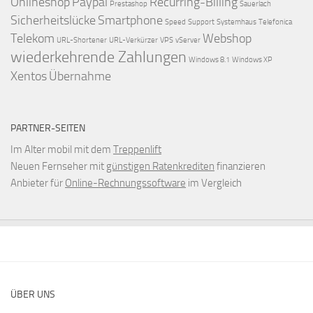
Onlineshop
Paypal
Recurring-Billing
Prestashop
Sauerlach
Sicherheitslücke
Smartphone
Speed
Support
Systemhaus
Telefonica
Telekom
Webshop
URL-Shortener
URL-Verkürzer
VPS
vServer
wiederkehrende Zahlungen
Windows 8.1
Windows XP
Xentos
Übernahme
PARTNER-SEITEN
Im Alter mobil mit dem
Treppenlift
Neuen Fernseher mit
günstigen Ratenkrediten
finanzieren
Anbieter für
Online-Rechnungssoftware
im Vergleich
ÜBER UNS