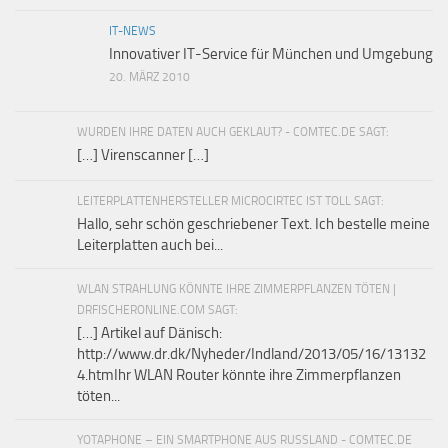
IT-NEWS
Innovativer IT-Service für München und Umgebung
20. MÄRZ 2010
WURDEN IHRE DATEN AUCH GEKLAUT? - COMTEC.DE SAGT:
[…] Virenscanner […]
LEITERPLATTENHERSTELLER MICROCIRTEC IST TOLL SAGT:
Hallo, sehr schön geschriebener Text. Ich bestelle meine
Leiterplatten auch bei...
WLAN STRAHLUNG KÖNNTE IHRE ZIMMERPFLANZEN TÖTEN |
DRFISCHERONLINE.COM SAGT:
[…] Artikel auf Dänisch:
http://www.dr.dk/Nyheder/Indland/2013/05/16/13132
4.htmIhr WLAN Router könnte ihre Zimmerpflanzen
töten...
YOTAPHONE – EIN SMARTPHONE AUS RUSSLAND - COMTEC.DE