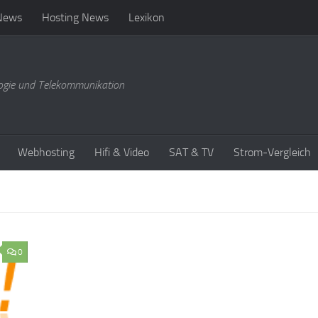
News
Hosting News
Lexikon
ogie und Telekommunikation
Webhosting
Hifi & Video
SAT & TV
Strom-Vergleich
0