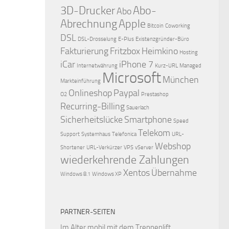
3D-Drucker
Abo-
Abo
Abrechnung
Apple
Bitcoin
Coworking
DSL
DSL-Drosselung
E-Plus
Existenzgründer-Büro
Fakturierung
Fritzbox
Heimkino
Hosting
iCar
iPhone 7
Internetwährung
Kurz-URL
Managed
Microsoft
München
Markteinführung
Onlineshop
Paypal
O2
Prestashop
Recurring-Billing
Sauerlach
Sicherheitslücke
Smartphone
Speed
Telekom
Support
Systemhaus
Telefonica
URL-
Webshop
Shortener
URL-Verkürzer
VPS
vServer
wiederkehrende Zahlungen
Xentos
Übernahme
Windows 8.1
Windows XP
PARTNER-SEITEN
Im Alter mobil mit dem
Treppenlift