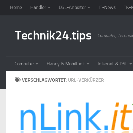
Home
Händler
DSL-Anbieter
IT-News
TK-
Zum Inhalt springen
Technik24.tips
Computer, Technol
Computer
Handy & Mobilfunk
Internet & DSL
VERSCHLAGWORTET:
URL-VERKÜRZER