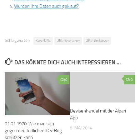
Wurden Ihre Daten auch geklaut?
Schlagwörter:
Kurz-URL
URL-Shortener
URL-Verkürzer
DAS KÖNNTE DICH AUCH INTERESSIEREN …
0
0
Devisenhandel mit der Alpari
App
01.01.1970: Wie man sich
5. MAI 2014
gegen den tödlichen iOS-Bug
schützen kann