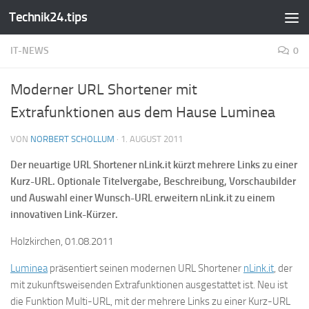
Technik24.tips
Zum Inhalt springen
IT-NEWS
0
Moderner URL Shortener mit
Extrafunktionen aus dem Hause Luminea
VON
NORBERT SCHOLLUM
·
1. AUGUST 2011
Der neuartige URL Shortener nLink.it kürzt mehrere Links zu einer
Kurz-URL. Optionale Titelvergabe, Beschreibung, Vorschaubilder
und Auswahl einer Wunsch-URL erweitern nLink.it zu einem
innovativen Link-Kürzer.
Holzkirchen, 01.08.2011
Luminea
präsentiert seinen modernen URL Shortener
nLink.it
, der
mit zukunftsweisenden Extrafunktionen ausgestattet ist. Neu ist
die Funktion Multi-URL, mit der mehrere Links zu einer Kurz-URL