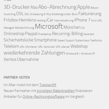
3D-Drucker
Abo-Abrechnung
Apple
Abo
Bitcoin
DSL
Fakturierung
Coworking
DSL-Drosselung
E-Plus
Existenzgründer-Büro
Fritzbox
Heimkino
iCar
iPhone 7
Hosting
Internetwährung
Kurz-URL
Microsoft
München
Managed
Markteinführung
O2
Onlineshop
Paypal
Recurring-Billing
Prestashop
Sauerlach
Sicherheitslücke
Smartphone
Speed
Support
Systemhaus
Telefonica
Telekom
Webshop
URL-Shortener
URL-Verkürzer
VPS
vServer
wiederkehrende Zahlungen
Windows 8.1
Windows XP
Xentos
Übernahme
PARTNER-SEITEN
Im Alter mobil mit dem
Treppenlift
Neuen Fernseher mit
günstigen Ratenkrediten
finanzieren
Anbieter für
Online-Rechnungssoftware
im Vergleich