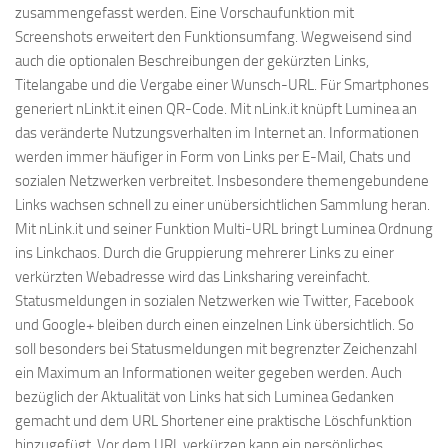
zusammengefasst werden. Eine Vorschaufunktion mit
Screenshots erweitert den Funktionsumfang. Wegweisend sind
auch die optionalen Beschreibungen der gekürzten Links,
Titelangabe und die Vergabe einer Wunsch-URL. Für Smartphones
generiert nLinkt.it einen QR-Code. Mit nLink.it knüpft Luminea an
das veränderte Nutzungsverhalten im Internet an. Informationen
werden immer häufiger in Form von Links per E-Mail, Chats und
sozialen Netzwerken verbreitet. Insbesondere themengebundene
Links wachsen schnell zu einer unübersichtlichen Sammlung heran.
Mit nLink.it und seiner Funktion Multi-URL bringt Luminea Ordnung
ins Linkchaos. Durch die Gruppierung mehrerer Links zu einer
verkürzten Webadresse wird das Linksharing vereinfacht.
Statusmeldungen in sozialen Netzwerken wie Twitter, Facebook
und Google+ bleiben durch einen einzelnen Link übersichtlich. So
soll besonders bei Statusmeldungen mit begrenzter Zeichenzahl
ein Maximum an Informationen weiter gegeben werden. Auch
bezüglich der Aktualität von Links hat sich Luminea Gedanken
gemacht und dem URL Shortener eine praktische Löschfunktion
hinzugefügt. Vor dem URL verkürzen kann ein persönliches