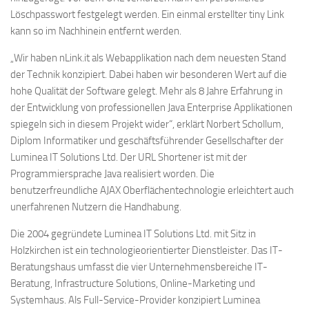
Löschpasswort festgelegt werden. Ein einmal erstellter tiny Link
kann so im Nachhinein entfernt werden.
„Wir haben nLink.it als Webapplikation nach dem neuesten Stand
der Technik konzipiert. Dabei haben wir besonderen Wert auf die
hohe Qualität der Software gelegt. Mehr als 8 Jahre Erfahrung in
der Entwicklung von professionellen Java Enterprise Applikationen
spiegeln sich in diesem Projekt wider“, erklärt Norbert Schollum,
Diplom Informatiker und geschäftsführender Gesellschafter der
Luminea IT Solutions Ltd. Der URL Shortener ist mit der
Programmiersprache Java realisiert worden. Die
benutzerfreundliche AJAX Oberflächentechnologie erleichtert auch
unerfahrenen Nutzern die Handhabung.
Die 2004 gegründete Luminea IT Solutions Ltd. mit Sitz in
Holzkirchen ist ein technologieorientierter Dienstleister. Das IT-
Beratungshaus umfasst die vier Unternehmensbereiche IT-
Beratung, Infrastructure Solutions, Online-Marketing und
Systemhaus. Als Full-Service-Provider konzipiert Luminea