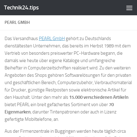
Technik24.tips
Zum Inhalt springen
PEARL GMBH
Das Versandhaus
PEARL GmbH
gehört zu Deutschlands
dienstältesten Unternehmen, das bereits im Herbst 1989 mit dem
Vertrieb von besonders preiswerter PC-Hardware begann, die
damals wie heute über eigene Kataloge und umfangreiche
Beihefter in Computerzeitschriften realisiert wird. Zu den weiteren
Angeboten des Shops gehören Softwarelösungen für den privaten
und geschäftlichen Bereich, Computerzubehör, Verbrauchsmaterial
für Drucker, günstige Restposten sowie elektronische Artikel für
den Haushalt. Unter den mehr als
15.000 verschiedenen Artikeln
bietet PEARL ein breit gefächertes Sortiment von über
70
Eigenmarken
, darunter Tintenpatronen oder auch in Lizenz
gefertigte Mobiltelefone, an.
Aus der Firmenzentrale in Buggingen werden heute täglich circa