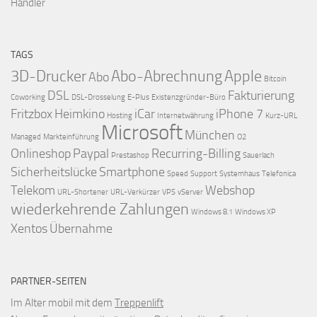
Händler
TAGS
3D-Drucker
Abo-Abrechnung
Apple
Abo
Bitcoin
DSL
Fakturierung
Coworking
DSL-Drosselung
E-Plus
Existenzgründer-Büro
Fritzbox
Heimkino
iCar
iPhone 7
Hosting
Internetwährung
Kurz-URL
Microsoft
München
Managed
Markteinführung
O2
Onlineshop
Paypal
Recurring-Billing
Prestashop
Sauerlach
Sicherheitslücke
Smartphone
Speed
Support
Systemhaus
Telefonica
Telekom
Webshop
URL-Shortener
URL-Verkürzer
VPS
vServer
wiederkehrende Zahlungen
Windows 8.1
Windows XP
Xentos
Übernahme
PARTNER-SEITEN
Im Alter mobil mit dem
Treppenlift