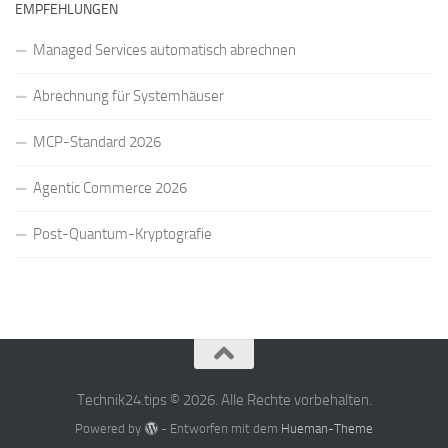
EMPFEHLUNGEN
Managed Services automatisch abrechnen
Abrechnung für Systemhäuser
MCP-Standard 2026
Agentic Commerce 2026
Post-Quantum-Kryptografie
Technik24.tips © 2026. Alle Rechte vorbehalten.
Powered by
- Entworfen mit dem
Hueman-Theme