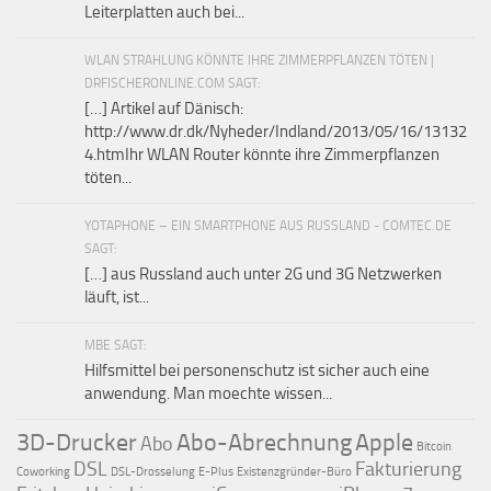
Leiterplatten auch bei...
WLAN STRAHLUNG KÖNNTE IHRE ZIMMERPFLANZEN TÖTEN |
DRFISCHERONLINE.COM SAGT:
[…] Artikel auf Dänisch:
http://www.dr.dk/Nyheder/Indland/2013/05/16/13132
4.htmIhr WLAN Router könnte ihre Zimmerpflanzen
töten...
YOTAPHONE – EIN SMARTPHONE AUS RUSSLAND - COMTEC.DE
SAGT:
[…] aus Russland auch unter 2G und 3G Netzwerken
läuft, ist...
MBE SAGT:
Hilfsmittel bei personenschutz ist sicher auch eine
anwendung. Man moechte wissen...
3D-Drucker
Abo-Abrechnung
Apple
Abo
Bitcoin
DSL
Fakturierung
Coworking
DSL-Drosselung
E-Plus
Existenzgründer-Büro