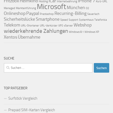
Fritzbox
Heimkino
iCar
iPhone 7
Hosting
Internetwährung
Kurz-URL
Microsoft
München
Managed
Markteinführung
O2
Onlineshop
Paypal
Recurring-Billing
Prestashop
Sauerlach
Sicherheitslücke
Smartphone
Speed
Support
Systemhaus
Telefonica
Telekom
Webshop
URL-Shortener
URL-Verkürzer
VPS
vServer
wiederkehrende Zahlungen
Windows 8.1
Windows XP
Xentos
Übernahme
SUCHE
Suchen
nach:
TOP RATGEBER
Surfstick Vergleich
Prepaid SIM-Karten Vergleich