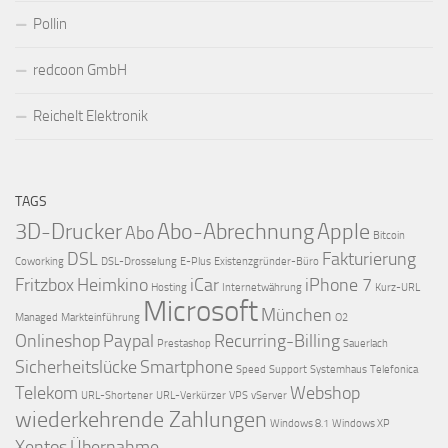
Pollin
redcoon GmbH
Reichelt Elektronik
TAGS
3D-Drucker
Abo-Abrechnung
Apple
Abo
Bitcoin
DSL
Fakturierung
Coworking
DSL-Drosselung
E-Plus
Existenzgründer-Büro
Fritzbox
Heimkino
iCar
iPhone 7
Hosting
Internetwährung
Kurz-URL
Microsoft
München
Managed
Markteinführung
O2
Onlineshop
Paypal
Recurring-Billing
Prestashop
Sauerlach
Sicherheitslücke
Smartphone
Speed
Support
Systemhaus
Telefonica
Telekom
Webshop
URL-Shortener
URL-Verkürzer
VPS
vServer
wiederkehrende Zahlungen
Windows 8.1
Windows XP
Xentos
Übernahme