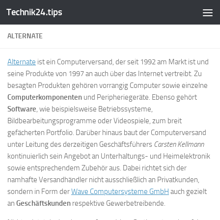
Technik24.tips
Zum Inhalt springen
ALTERNATE
Alternate
ist ein Computerversand, der seit 1992 am Markt ist und
seine Produkte von 1997 an auch über das Internet vertreibt. Zu
besagten Produkten gehören vorrangig Computer sowie einzelne
Computerkomponenten
und Peripheriegeräte. Ebenso gehört
Software
, wie beispielsweise Betriebssysteme,
Bildbearbeitungsprogramme oder Videospiele, zum breit
gefächerten Portfolio. Darüber hinaus baut der Computerversand
unter Leitung des derzeitigen Geschäftsführers
Carsten Kellmann
kontinuierlich sein Angebot an Unterhaltungs- und Heimelektronik
sowie entsprechendem Zubehör aus. Dabei richtet sich der
namhafte Versandhändler nicht ausschließlich an Privatkunden,
sondern in Form der
Wave Computersysteme GmbH
auch gezielt
an
Geschäftskunden
respektive Gewerbetreibende.