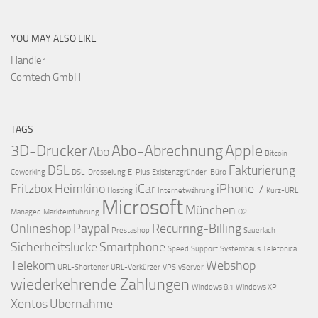
YOU MAY ALSO LIKE
Händler
Comtech GmbH
TAGS
3D-Drucker
Abo-Abrechnung
Apple
Abo
Bitcoin
DSL
Fakturierung
Coworking
DSL-Drosselung
E-Plus
Existenzgründer-Büro
Fritzbox
Heimkino
iCar
iPhone 7
Hosting
Internetwährung
Kurz-URL
Microsoft
München
Managed
Markteinführung
O2
Onlineshop
Paypal
Recurring-Billing
Prestashop
Sauerlach
Sicherheitslücke
Smartphone
Speed
Support
Systemhaus
Telefonica
Telekom
Webshop
URL-Shortener
URL-Verkürzer
VPS
vServer
wiederkehrende Zahlungen
Windows 8.1
Windows XP
Xentos
Übernahme