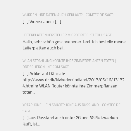
WURDEN IHRE DATEN AUCH GEKLAUT? - COMTEC.DE SAGT:
[…] Virenscanner […]
LEITERPLATTENHERSTELLER MICROCIRTEC IST TOLL SAGT:
Hallo, sehr schön geschriebener Text. Ich bestelle meine
Leiterplatten auch bei...
WLAN STRAHLUNG KÖNNTE IHRE ZIMMERPFLANZEN TÖTEN |
DRFISCHERONLINE.COM SAGT:
[…] Artikel auf Dänisch:
http://www.dr.dk/Nyheder/Indland/2013/05/16/13132
4.htmIhr WLAN Router könnte ihre Zimmerpflanzen
töten...
YOTAPHONE – EIN SMARTPHONE AUS RUSSLAND - COMTEC.DE
SAGT:
[…] aus Russland auch unter 2G und 3G Netzwerken
läuft, ist...