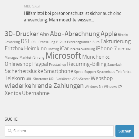
MBE SAGT:
Hilfsmittel bei personenschutz ist sicher auch eine
anwendung. Man moechte wissen...
3D-Drucker
Abo-Abrechnung
Apple
Abo
Bitcoin
DSL
Fakturierung
Coworking
DSL-Drosselung
E-Plus
Existenzgründer-Büro
Fritzbox
Heimkino
iCar
iPhone 7
Hosting
Internetwährung
Kurz-URL
Microsoft
München
Managed
Markteinführung
O2
Onlineshop
Paypal
Recurring-Billing
Prestashop
Sauerlach
Sicherheitslücke
Smartphone
Speed
Support
Systemhaus
Telefonica
Telekom
Webshop
URL-Shortener
URL-Verkürzer
VPS
vServer
wiederkehrende Zahlungen
Windows 8.1
Windows XP
Xentos
Übernahme
SUCHE
Suchen
nach: