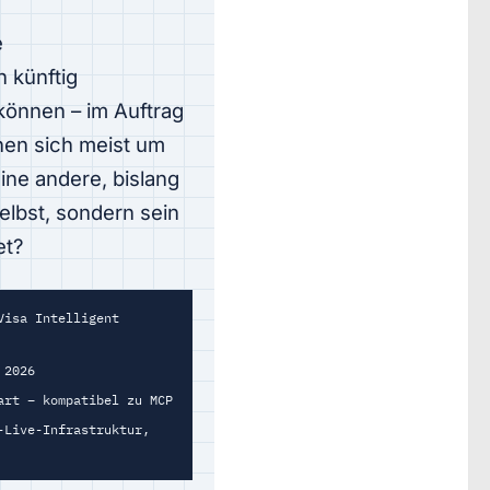
e
n künftig
können – im Auftrag
hen sich meist um
eine andere, bislang
elbst, sondern sein
et?
Visa Intelligent
 2026
art – kompatibel zu MCP
-Live-Infrastruktur,