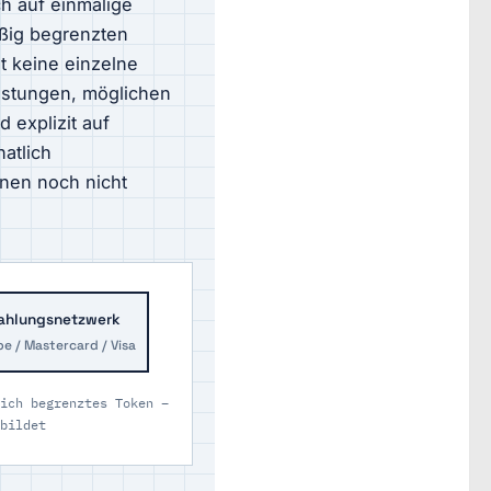
h auf einmalige
äßig begrenzten
t keine einzelne
astungen, möglichen
 explizit auf
atlich
onen noch nicht
ahlungsnetzwerk
pe / Mastercard / Visa
ich begrenztes Token –
bildet