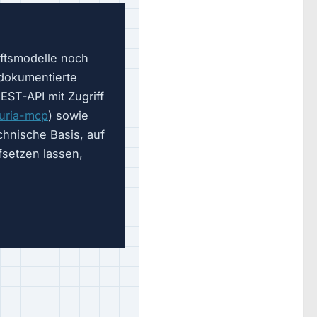
äftsmodelle noch
 dokumentierte
REST-API mit Zugriff
turia-mcp
) sowie
chnische Basis, auf
fsetzen lassen,