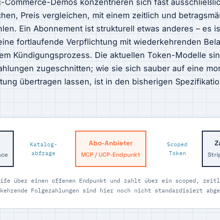
c-Commerce-Demos konzentrieren sich fast ausschließlic
chen, Preis vergleichen, mit einem zeitlich und betragsm
en. Ein Abonnement ist strukturell etwas anderes – es is
eine fortlaufende Verpflichtung mit wiederkehrenden Bel
em Kündigungsprozess. Die aktuellen Token-Modelle sind
ahlungen zugeschnitten; wie sie sich sauber auf eine mon
ung übertragen lassen, ist in den bisherigen Spezifikati
Abo-Anbieter
Z
Katalog-
Scoped
abfrage
Token
ace
MCP / UCP-Endpunkt
Stri
ife über einen offenen Endpunkt und zahlt über ein scoped, zeitl
kehrende Folgezahlungen sind hier noch nicht standardisiert abge