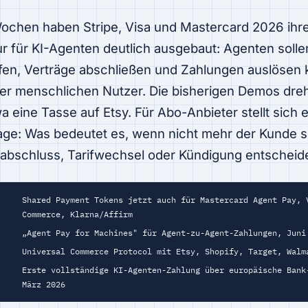
ochen haben Stripe, Visa und Mastercard 2026 ihr
r für KI-Agenten deutlich ausgebaut: Agenten solle
fen, Verträge abschließen und Zahlungen auslösen 
hrer menschlichen Nutzer. Die bisherigen Demos dre
a eine Tasse auf Etsy. Für Abo-Anbieter stellt sich 
rage: Was bedeutet es, wenn nicht mehr der Kunde s
abschluss, Tarifwechsel oder Kündigung entscheid
Shared Payment Tokens jetzt auch für Mastercard Agent Pay, 
Commerce, Klarna/Affirm
„Agent Pay for Machines" für Agent-zu-Agent-Zahlungen, Juni
Universal Commerce Protocol mit Etsy, Shopify, Target, Walm
Erste vollständige KI-Agenten-Zahlung über europäische Bank
März 2026