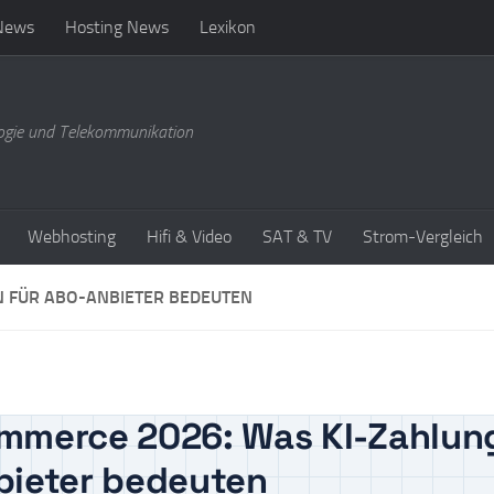
News
Hosting News
Lexikon
ogie und Telekommunikation
Webhosting
Hifi & Video
SAT & TV
Strom-Vergleich
 FÜR ABO-ANBIETER BEDEUTEN
mmerce 2026: Was KI-Zahlu
bieter bedeuten