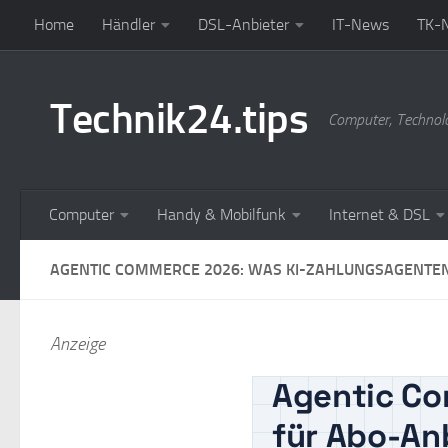
Home
Händler
DSL-Anbieter
IT-News
TK-
Zum Inhalt springen
Technik24.tips
Computer, Technol
Computer
Handy & Mobilfunk
Internet & DSL
AGENTIC COMMERCE 2026: WAS KI-ZAHLUNGSAGENTEN
Anzeige
Agentic Co
für Abo-An