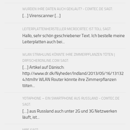
WURDEN IHRE DATEN AUCH GEKLAUT? - COMTEC.DE SAGT:
[…] Virenscanner […]
LEITERPLATTENHERSTELLER MICROCIRTEC IST TOLL SAGT:
Hallo, sehr schön geschriebener Text. Ich bestelle meine
Leiterplatten auch bei...
WLAN STRAHLUNG KÖNNTE IHRE ZIMMERPFLANZEN TÖTEN |
DRFISCHERONLINE.COM SAGT:
[…] Artikel auf Dänisch:
http://www.dr.dk/Nyheder/Indland/2013/05/16/13132
4.htmIhr WLAN Router könnte ihre Zimmerpflanzen
töten...
YOTAPHONE – EIN SMARTPHONE AUS RUSSLAND - COMTEC.DE
SAGT:
[…] aus Russland auch unter 2G und 3G Netzwerken
läuft, ist...