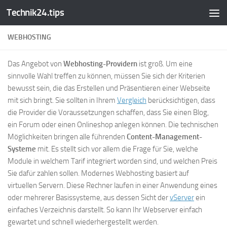
Technik24.tips
Zum Inhalt springen
WEBHOSTING
Das Angebot von
Webhosting-Providern
ist groß. Um eine
sinnvolle Wahl treffen zu können, müssen Sie sich der Kriterien
bewusst sein, die das Erstellen und Präsentieren einer Webseite
mit sich bringt. Sie sollten in Ihrem
Vergleich
berücksichtigen, dass
die Provider die Voraussetzungen schaffen, dass Sie einen Blog,
ein Forum oder einen Onlineshop anlegen können. Die technischen
Möglichkeiten bringen alle führenden
Content-Management-
Systeme
mit. Es stellt sich vor allem die Frage für Sie, welche
Module in welchem Tarif integriert worden sind, und welchen Preis
Sie dafür zahlen sollen. Modernes Webhosting basiert auf
virtuellen Servern. Diese Rechner laufen in einer Anwendung eines
oder mehrerer Basissysteme, aus dessen Sicht der
vServer
ein
einfaches Verzeichnis darstellt. So kann Ihr Webserver einfach
gewartet und schnell wiederhergestellt werden.