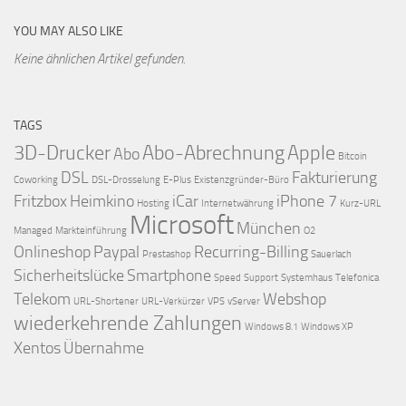
YOU MAY ALSO LIKE
Keine ähnlichen Artikel gefunden.
TAGS
3D-Drucker
Abo-Abrechnung
Apple
Abo
Bitcoin
DSL
Fakturierung
Coworking
DSL-Drosselung
E-Plus
Existenzgründer-Büro
Fritzbox
Heimkino
iCar
iPhone 7
Hosting
Internetwährung
Kurz-URL
Microsoft
München
Managed
Markteinführung
O2
Onlineshop
Paypal
Recurring-Billing
Prestashop
Sauerlach
Sicherheitslücke
Smartphone
Speed
Support
Systemhaus
Telefonica
Telekom
Webshop
URL-Shortener
URL-Verkürzer
VPS
vServer
wiederkehrende Zahlungen
Windows 8.1
Windows XP
Xentos
Übernahme