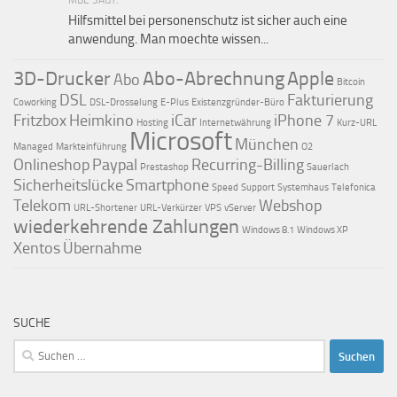
MBE SAGT:
Hilfsmittel bei personenschutz ist sicher auch eine
anwendung. Man moechte wissen...
3D-Drucker
Abo-Abrechnung
Apple
Abo
Bitcoin
DSL
Fakturierung
Coworking
DSL-Drosselung
E-Plus
Existenzgründer-Büro
Fritzbox
Heimkino
iCar
iPhone 7
Hosting
Internetwährung
Kurz-URL
Microsoft
München
Managed
Markteinführung
O2
Onlineshop
Paypal
Recurring-Billing
Prestashop
Sauerlach
Sicherheitslücke
Smartphone
Speed
Support
Systemhaus
Telefonica
Telekom
Webshop
URL-Shortener
URL-Verkürzer
VPS
vServer
wiederkehrende Zahlungen
Windows 8.1
Windows XP
Xentos
Übernahme
SUCHE
Suchen
nach: