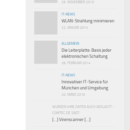
29. NOVEMBER 2013
IT-NEWS
WLAN-Strahlung minimieren
22. JANUAR 2014
ALLGEMEIN
Die Leiterplatte: Basis jeder
elektronischen Schaltung
28. FEBRUAR 2014
IT-NEWS
Innovativer IT-Service für
München und Umgebung
20. MÄRZ 2010
WURDEN IHRE DATEN AUCH GEKLAUT? -
COMTEC.DE SAGT:
[…] Virenscanner […]