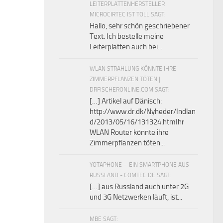
LEITERPLATTENHERSTELLER
MICROCIRTEC IST TOLL SAGT:
Hallo, sehr schön geschriebener
Text. Ich bestelle meine
Leiterplatten auch bei...
WLAN STRAHLUNG KÖNNTE IHRE
ZIMMERPFLANZEN TÖTEN |
DRFISCHERONLINE.COM SAGT:
[…] Artikel auf Dänisch:
http://www.dr.dk/Nyheder/Indlan
d/2013/05/16/131324.htmIhr
WLAN Router könnte ihre
Zimmerpflanzen töten...
YOTAPHONE – EIN SMARTPHONE AUS
RUSSLAND - COMTEC.DE SAGT:
[…] aus Russland auch unter 2G
und 3G Netzwerken läuft, ist...
MBE SAGT: