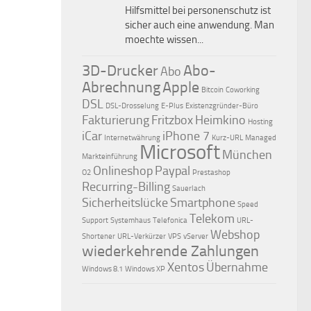
Hilfsmittel bei personenschutz ist
sicher auch eine anwendung. Man
moechte wissen...
3D-Drucker
Abo-
Abo
Abrechnung
Apple
Bitcoin
Coworking
DSL
DSL-Drosselung
E-Plus
Existenzgründer-Büro
Fakturierung
Fritzbox
Heimkino
Hosting
iCar
iPhone 7
Internetwährung
Kurz-URL
Managed
Microsoft
München
Markteinführung
Onlineshop
Paypal
O2
Prestashop
Recurring-Billing
Sauerlach
Sicherheitslücke
Smartphone
Speed
Telekom
Support
Systemhaus
Telefonica
URL-
Webshop
Shortener
URL-Verkürzer
VPS
vServer
wiederkehrende Zahlungen
Xentos
Übernahme
Windows 8.1
Windows XP