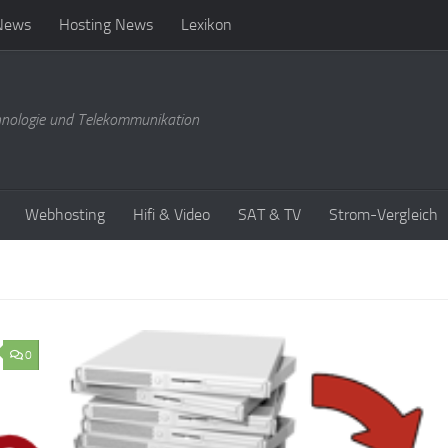
News
Hosting News
Lexikon
hnologie und Telekommunikation
Webhosting
Hifi & Video
SAT & TV
Strom-Vergleich
0