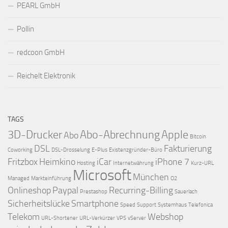
PEARL GmbH
Pollin
redcoon GmbH
Reichelt Elektronik
TAGS
3D-Drucker
Abo-Abrechnung
Apple
Abo
Bitcoin
DSL
Fakturierung
Coworking
DSL-Drosselung
E-Plus
Existenzgründer-Büro
Fritzbox
Heimkino
iCar
iPhone 7
Hosting
Internetwährung
Kurz-URL
Microsoft
München
Managed
Markteinführung
O2
Onlineshop
Paypal
Recurring-Billing
Prestashop
Sauerlach
Sicherheitslücke
Smartphone
Speed
Support
Systemhaus
Telefonica
Telekom
Webshop
URL-Shortener
URL-Verkürzer
VPS
vServer