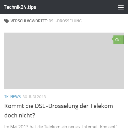
Technik24.tips
Zum Inhalt springen
VERSCHLAGWORTET:
DSL-DROSSELUNG
1
TK-NEWS
30. JUNI 2013
Kommt die DSL-Drosselung der Telekom
doch nicht?
Im Mai 2013 hat die Telekom ein neues „Internet-Konzept“