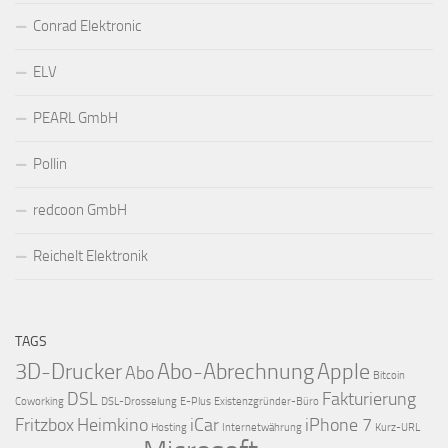
Conrad Elektronic
ELV
PEARL GmbH
Pollin
redcoon GmbH
Reichelt Elektronik
TAGS
3D-Drucker
Abo-Abrechnung
Apple
Abo
Bitcoin
DSL
Fakturierung
Coworking
DSL-Drosselung
E-Plus
Existenzgründer-Büro
Fritzbox
Heimkino
iCar
iPhone 7
Hosting
Internetwährung
Kurz-URL