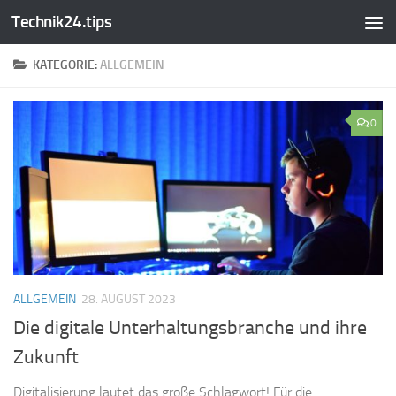
Technik24.tips
Zum Inhalt springen
KATEGORIE:
ALLGEMEIN
0
ALLGEMEIN
28. AUGUST 2023
Die digitale Unterhaltungsbranche und ihre
Zukunft
Digitalisierung lautet das große Schlagwort! Für die