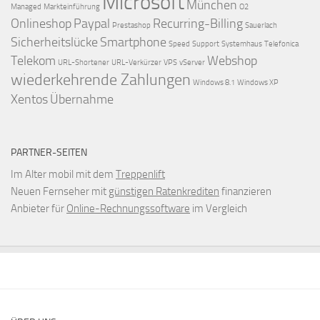
Microsoft
München
Managed
Markteinführung
O2
Onlineshop
Paypal
Recurring-Billing
Prestashop
Sauerlach
Sicherheitslücke
Smartphone
Speed
Support
Systemhaus
Telefonica
Telekom
Webshop
URL-Shortener
URL-Verkürzer
VPS
vServer
wiederkehrende Zahlungen
Windows 8.1
Windows XP
Xentos
Übernahme
PARTNER-SEITEN
Im Alter mobil mit dem
Treppenlift
Neuen Fernseher mit
günstigen Ratenkrediten
finanzieren
Anbieter für
Online-Rechnungssoftware
im Vergleich