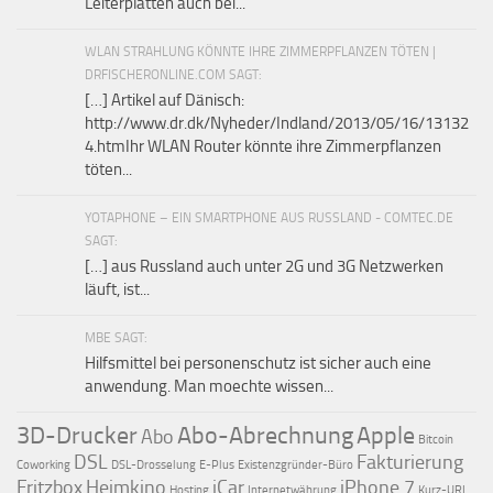
Leiterplatten auch bei...
WLAN STRAHLUNG KÖNNTE IHRE ZIMMERPFLANZEN TÖTEN |
DRFISCHERONLINE.COM SAGT:
[…] Artikel auf Dänisch:
http://www.dr.dk/Nyheder/Indland/2013/05/16/13132
4.htmIhr WLAN Router könnte ihre Zimmerpflanzen
töten...
YOTAPHONE – EIN SMARTPHONE AUS RUSSLAND - COMTEC.DE
SAGT:
[…] aus Russland auch unter 2G und 3G Netzwerken
läuft, ist...
MBE SAGT:
Hilfsmittel bei personenschutz ist sicher auch eine
anwendung. Man moechte wissen...
3D-Drucker
Abo-Abrechnung
Apple
Abo
Bitcoin
DSL
Fakturierung
Coworking
DSL-Drosselung
E-Plus
Existenzgründer-Büro
Fritzbox
Heimkino
iCar
iPhone 7
Hosting
Internetwährung
Kurz-URL