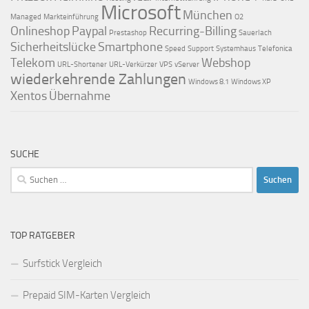
Microsoft
München
Managed
Markteinführung
O2
Onlineshop
Paypal
Recurring-Billing
Prestashop
Sauerlach
Sicherheitslücke
Smartphone
Speed
Support
Systemhaus
Telefonica
Telekom
Webshop
URL-Shortener
URL-Verkürzer
VPS
vServer
wiederkehrende Zahlungen
Windows 8.1
Windows XP
Xentos
Übernahme
SUCHE
Suchen
nach:
TOP RATGEBER
Surfstick Vergleich
Prepaid SIM-Karten Vergleich