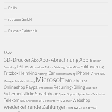
Pollin
redcoon GmbH
Reichelt Elektronik
TAGS
3D-Drucker
Abo-Abrechnung
Apple
Abo
Bitcoin
DSL
Fakturierung
Coworking
DSL-Drosselung
E-Plus
Existenzgründer-Büro
Fritzbox
Heimkino
iCar
iPhone 7
Hosting
Internetwährung
Kurz-URL
Microsoft
München
Managed
Markteinführung
O2
Onlineshop
Paypal
Recurring-Billing
Prestashop
Sauerlach
Sicherheitslücke
Smartphone
Speed
Support
Systemhaus
Telefonica
Telekom
Webshop
URL-Shortener
URL-Verkürzer
VPS
vServer
wiederkehrende Zahlungen
Windows 8.1
Windows XP