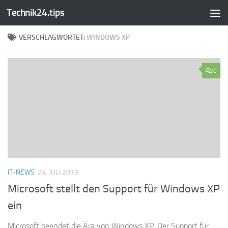
Technik24.tips
Zum Inhalt springen
VERSCHLAGWORTET:
WINDOWS XP
0
IT-NEWS
24. JULI 2013
Microsoft stellt den Support für Windows XP
ein
Microsoft beendet die Ära von Windows XP. Der Support für