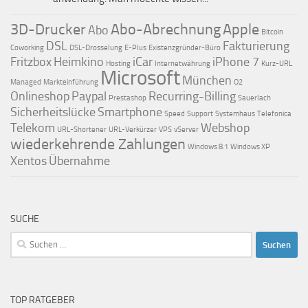
3D-Drucker
Abo-Abrechnung
Apple
Abo
Bitcoin
DSL
Fakturierung
Coworking
DSL-Drosselung
E-Plus
Existenzgründer-Büro
Fritzbox
Heimkino
iCar
iPhone 7
Hosting
Internetwährung
Kurz-URL
Microsoft
München
Managed
Markteinführung
O2
Onlineshop
Paypal
Recurring-Billing
Prestashop
Sauerlach
Sicherheitslücke
Smartphone
Speed
Support
Systemhaus
Telefonica
Telekom
Webshop
URL-Shortener
URL-Verkürzer
VPS
vServer
wiederkehrende Zahlungen
Windows 8.1
Windows XP
Xentos
Übernahme
SUCHE
Suchen
nach:
TOP RATGEBER