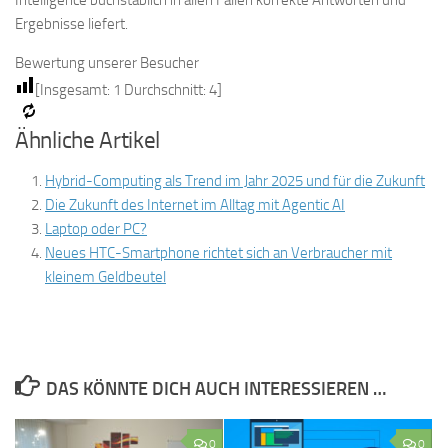
Intelligence buchstäblich in allen Fällen korrekte Antworten und
Ergebnisse liefert.
Bewertung unserer Besucher
[Insgesamt:
1
Durchschnitt:
4
]
Ähnliche Artikel
Hybrid-Computing als Trend im Jahr 2025 und für die Zukunft
Die Zukunft des Internet im Alltag mit Agentic AI
Laptop oder PC?
Neues HTC-Smartphone richtet sich an Verbraucher mit
kleinem Geldbeutel
DAS KÖNNTE DICH AUCH INTERESSIEREN …
0
0