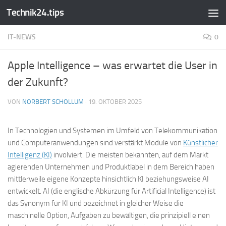
Technik24.tips
Zum Inhalt springen
IT-NEWS
0
Apple Intelligence – was erwartet die User in
der Zukunft?
VON
NORBERT SCHOLLUM
·
19. OKTOBER 2025
In Technologien und Systemen im Umfeld von Telekommunikation
und Computeranwendungen sind verstärkt Module von
Künstlicher
Intelligenz (KI)
involviert. Die meisten bekannten, auf dem Markt
agierenden Unternehmen und Produktlabel in dem Bereich haben
mittlerweile eigene Konzepte hinsichtlich KI beziehungsweise AI
entwickelt. AI (die englische Abkürzung für Artificial Intelligence) ist
das Synonym für KI und bezeichnet in gleicher Weise die
maschinelle Option, Aufgaben zu bewältigen, die prinzipiell einen