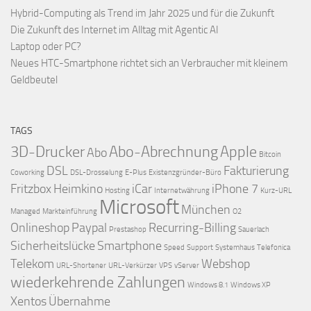
Hybrid-Computing als Trend im Jahr 2025 und für die Zukunft
Die Zukunft des Internet im Alltag mit Agentic AI
Laptop oder PC?
Neues HTC-Smartphone richtet sich an Verbraucher mit kleinem
Geldbeutel
TAGS
3D-Drucker
Abo-Abrechnung
Apple
Abo
Bitcoin
DSL
Fakturierung
Coworking
DSL-Drosselung
E-Plus
Existenzgründer-Büro
Fritzbox
Heimkino
iCar
iPhone 7
Hosting
Internetwährung
Kurz-URL
Microsoft
München
Managed
Markteinführung
O2
Onlineshop
Paypal
Recurring-Billing
Prestashop
Sauerlach
Sicherheitslücke
Smartphone
Speed
Support
Systemhaus
Telefonica
Telekom
Webshop
URL-Shortener
URL-Verkürzer
VPS
vServer
wiederkehrende Zahlungen
Windows 8.1
Windows XP
Xentos
Übernahme