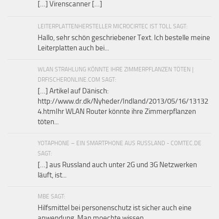
[…] Virenscanner […]
LEITERPLATTENHERSTELLER MICROCIRTEC IST TOLL SAGT:
Hallo, sehr schön geschriebener Text. Ich bestelle meine
Leiterplatten auch bei...
WLAN STRAHLUNG KÖNNTE IHRE ZIMMERPFLANZEN TÖTEN |
DRFISCHERONLINE.COM SAGT:
[…] Artikel auf Dänisch:
http://www.dr.dk/Nyheder/Indland/2013/05/16/13132
4.htmIhr WLAN Router könnte ihre Zimmerpflanzen
töten...
YOTAPHONE – EIN SMARTPHONE AUS RUSSLAND - COMTEC.DE
SAGT:
[…] aus Russland auch unter 2G und 3G Netzwerken
läuft, ist...
MBE SAGT:
Hilfsmittel bei personenschutz ist sicher auch eine
anwendung. Man moechte wissen...