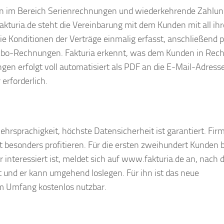
 im Bereich Serienrechnungen und wiederkehrende Zahlu
kturia.de steht die Vereinbarung mit dem Kunden mit all ih
Konditionen der Verträge einmalig erfasst, anschließend pr
r Abo-Rechnungen. Fakturia erkennt, was dem Kunden in Rec
en erfolgt voll automatisiert als PDF an die E-Mail-Adress
 erforderlich.
hrsprachigkeit, höchste Datensicherheit ist garantiert. Fir
zt besonders profitieren. Für die ersten zweihundert Kunden 
r interessiert ist, meldet sich auf www.fakturia.de an, nach 
nd er kann umgehend loslegen. Für ihn ist das neue
m Umfang kostenlos nutzbar.