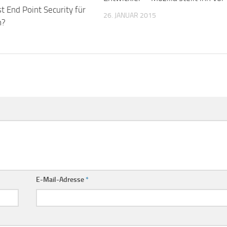
st End Point Security für
26. JANUAR 2015
n?
E-Mail-Adresse
*