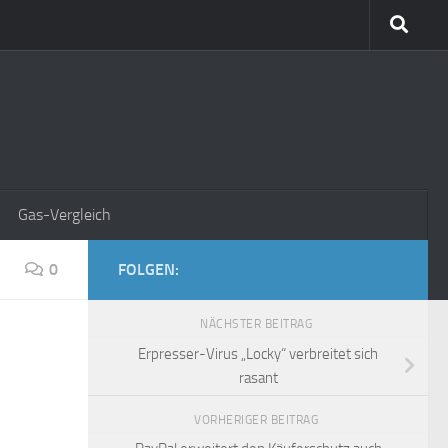
Gas-Vergleich
0
FOLGEN:
NÄCHSTER BEITRAG
Erpresser-Virus „Locky“ verbreitet sich
rasant
VORHERIGER BEITRAG