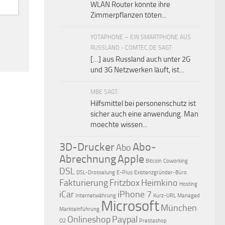
WLAN Router könnte ihre
Zimmerpflanzen töten...
YOTAPHONE – EIN SMARTPHONE AUS
RUSSLAND - COMTEC.DE SAGT:
[…] aus Russland auch unter 2G
und 3G Netzwerken läuft, ist...
MBE SAGT:
Hilfsmittel bei personenschutz ist
sicher auch eine anwendung. Man
moechte wissen...
3D-Drucker
Abo-
Abo
Abrechnung
Apple
Bitcoin
Coworking
DSL
DSL-Drosselung
E-Plus
Existenzgründer-Büro
Fakturierung
Fritzbox
Heimkino
Hosting
iCar
iPhone 7
Internetwährung
Kurz-URL
Managed
Microsoft
München
Markteinführung
Onlineshop
Paypal
O2
Prestashop