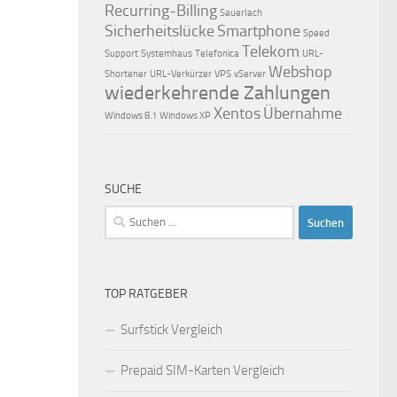
Recurring-Billing
Sauerlach
Sicherheitslücke
Smartphone
Speed
Telekom
Support
Systemhaus
Telefonica
URL-
Webshop
Shortener
URL-Verkürzer
VPS
vServer
wiederkehrende Zahlungen
Xentos
Übernahme
Windows 8.1
Windows XP
SUCHE
Suchen
nach:
TOP RATGEBER
Surfstick Vergleich
Prepaid SIM-Karten Vergleich