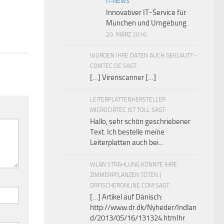
IT-NEWS
Innovativer IT-Service für
München und Umgebung
20. MÄRZ 2010
WURDEN IHRE DATEN AUCH GEKLAUT? -
COMTEC.DE SAGT:
[…] Virenscanner […]
LEITERPLATTENHERSTELLER
MICROCIRTEC IST TOLL SAGT:
Hallo, sehr schön geschriebener
Text. Ich bestelle meine
Leiterplatten auch bei...
WLAN STRAHLUNG KÖNNTE IHRE
ZIMMERPFLANZEN TÖTEN |
DRFISCHERONLINE.COM SAGT:
[…] Artikel auf Dänisch:
http://www.dr.dk/Nyheder/Indlan
d/2013/05/16/131324.htmIhr