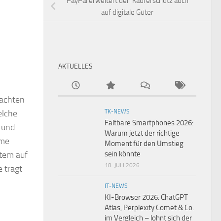
PayPal erweitert den Käuferschutz auch
auf digitale Güter
AKTUELLES
rachten
elche
TK-NEWS
Faltbare Smartphones 2026:
 und
Warum jetzt der richtige
eme
Moment für den Umstieg
stem auf
sein könnte
18. JULI 2026
 trägt
IT-NEWS
KI-Browser 2026: ChatGPT
Atlas, Perplexity Comet & Co.
im Vergleich – lohnt sich der