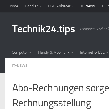
Home
Händler
DSL-Anbieter
IT-News
TK-
Zum Inhalt springen
Technik24.tips
Computer, Technol
Computer
Handy & Mobilfunk
Internet & DSL
IT-NEWS
Abo-Rechnungen sorgen
Rechnungsstellung