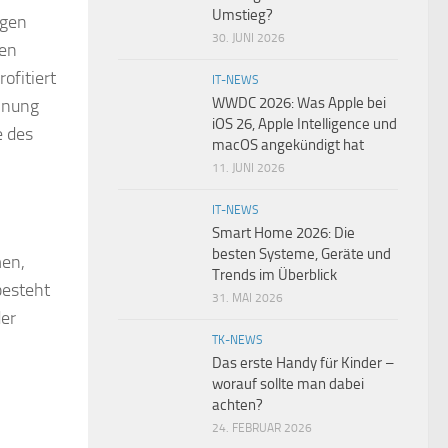
Umstieg?
ngen
30. JUNI 2026
ren
ofitiert
IT-NEWS
WWDC 2026: Was Apple bei
hnung
iOS 26, Apple Intelligence und
e des
macOS angekündigt hat
11. JUNI 2026
IT-NEWS
Smart Home 2026: Die
besten Systeme, Geräte und
men,
Trends im Überblick
besteht
31. MAI 2026
der
TK-NEWS
Das erste Handy für Kinder –
worauf sollte man dabei
achten?
24. FEBRUAR 2026