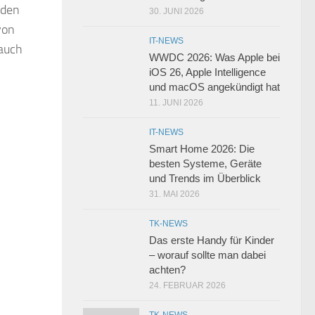
nden
30. JUNI 2026
von
IT-NEWS
 auch
WWDC 2026: Was Apple bei
iOS 26, Apple Intelligence
und macOS angekündigt hat
11. JUNI 2026
IT-NEWS
Smart Home 2026: Die
besten Systeme, Geräte
und Trends im Überblick
31. MAI 2026
TK-NEWS
Das erste Handy für Kinder
– worauf sollte man dabei
achten?
24. FEBRUAR 2026
TK-NEWS