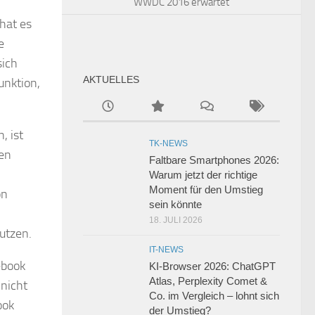
WWDC 2016 erwartet
hat es
e
sich
AKTUELLES
unktion,
, ist
TK-NEWS
hen
Faltbare Smartphones 2026:
Warum jetzt der richtige
Moment für den Umstieg
on
sein könnte
18. JULI 2026
utzen.
IT-NEWS
ebook
KI-Browser 2026: ChatGPT
Atlas, Perplexity Comet &
 nicht
Co. im Vergleich – lohnt sich
ook
der Umstieg?