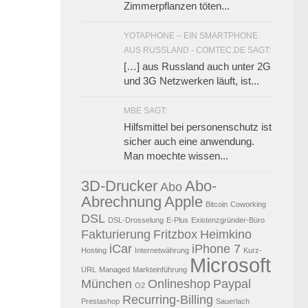
Zimmerpflanzen töten...
YOTAPHONE – EIN SMARTPHONE
AUS RUSSLAND - COMTEC.DE SAGT:
[…] aus Russland auch unter 2G
und 3G Netzwerken läuft, ist...
MBE SAGT:
Hilfsmittel bei personenschutz ist
sicher auch eine anwendung.
Man moechte wissen...
3D-Drucker
Abo-
Abo
Abrechnung
Apple
Bitcoin
Coworking
DSL
DSL-Drosselung
E-Plus
Existenzgründer-Büro
Fakturierung
Fritzbox
Heimkino
iCar
iPhone 7
Hosting
Internetwährung
Kurz-
Microsoft
URL
Managed
Markteinführung
München
Onlineshop
Paypal
O2
Recurring-Billing
Prestashop
Sauerlach