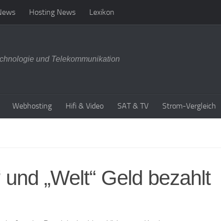
News
Hosting News
Lexikon
chnologie und Telekommunikation
Webhosting
Hifi & Video
SAT & TV
Strom-Vergleich
 und „Welt“ Geld bezahlt