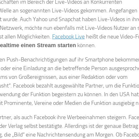
schaften im Bereich der Live-Videos an Konkurrenten
igen Welle an sogenannten Live-Videos gekommen. Angefangen 
ft wurde. Auch Yahoo und Snapchat haben Live-Videos in ihr
e Netzwerk, möchte nun ebenfalls mit Live-Videos Nutzer an 
t allen Möglichkeiten.
Facebook Live
heißt die neue Video-F
können.
Realtime einen Stream starten
len Push-Benachrichtigungen auf ihr Smartphone bekommen
d oder eine Einladung an die betreffende Person ausgesproc
reams von Großereignissen, aus einer Redaktion oder vom
usht“. Facebook bezahlt ausgewählte Partner, um die Funkti
rwendung der Funktion begeistern zu können. In den USA hat
it Prominente, Vereine oder Medien die Funktion ausgiebig n
tner, als auch Facebook ihre Werbeeinahmen steigern. Fac
der Verlag selbst bestätigte. Allerdings ist der genaue Betrag
, die „Bild“ eine Nachrichtensendung am Morgen. Ob Faceb