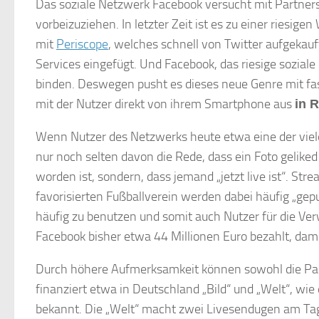
Das soziale Netzwerk Facebook versucht mit Partner
vorbeizuziehen. In letzter Zeit ist es zu einer ries
mit
Periscope
, welches schnell von Twitter aufgekau
Services eingefügt. Und Facebook, das riesige sozial
binden. Deswegen pusht es dieses neue Genre mit fas
mit der Nutzer direkt von ihrem Smartphone aus
in 
Wenn Nutzer des Netzwerks heute etwa eine der vie
nur noch selten davon die Rede, dass ein Foto gelike
worden ist, sondern, dass jemand „jetzt live ist“. St
favorisierten Fußballverein werden dabei häufig „gep
häufig zu benutzen und somit auch Nutzer für die Ve
Facebook bisher etwa 44 Millionen Euro bezahlt, dam
Durch höhere Aufmerksamkeit können sowohl die Par
finanziert etwa in Deutschland „Bild“ und „Welt“, wie 
bekannt. Die „Welt“ macht zwei Livesendugen am Tag