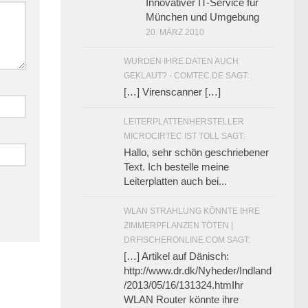
Innovativer IT-Service für
München und Umgebung
20. MÄRZ 2010
WURDEN IHRE DATEN AUCH
GEKLAUT? - COMTEC.DE SAGT:
[…] Virenscanner […]
LEITERPLATTENHERSTELLER
MICROCIRTEC IST TOLL SAGT:
Hallo, sehr schön geschriebener
Text. Ich bestelle meine
Leiterplatten auch bei...
WLAN STRAHLUNG KÖNNTE IHRE
ZIMMERPFLANZEN TÖTEN |
DRFISCHERONLINE.COM SAGT:
[…] Artikel auf Dänisch:
http://www.dr.dk/Nyheder/Indland
/2013/05/16/131324.htmIhr
WLAN Router könnte ihre