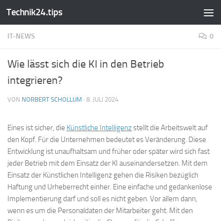
Technik24.tips
Zum Inhalt springen
IT-NEWS
0
Wie lässt sich die KI in den Betrieb
integrieren?
VON
NORBERT SCHOLLUM
·
8. JULI 2024
Eines ist sicher, die
Künstliche Intelligenz
stellt die Arbeitswelt auf
den Kopf. Für die Unternehmen bedeutet es Veränderung. Diese
Entwicklung ist unaufhaltsam und früher oder später wird sich fast
jeder Betrieb mit dem Einsatz der KI auseinandersetzen. Mit dem
Einsatz der Künstlichen Intelligenz gehen die Risiken bezüglich
Haftung und Urheberrecht einher. Eine einfache und gedankenlose
Implementierung darf und soll es nicht geben. Vor allem dann,
wenn es um die Personaldaten der Mitarbeiter geht. Mit den