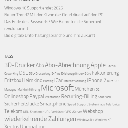
Windows 10 Support endet 2025
Neuer Trend? Mit der KI von der Cloud direkt auf den PC
Das Ende des Passworts? Wie Biometrie die Sicherheit
revolutioniert
Die digitale Unterhaltungsbranche und ihre Zukunft
TAGS
3D-Drucker
Abo-Abrechnung
Apple
Abo
Bitcoin
DSL
Fakturierung
Coworking
DSL-Drosselung
E-Plus
Existenzgründer-Büro
Fritzbox
Heimkino
iCar
iPhone 7
Hosting
Internetwährung
Kurz-URL
Microsoft
München
Managed
Markteinführung
O2
Onlineshop
Paypal
Recurring-Billing
Prestashop
Sauerlach
Sicherheitslücke
Smartphone
Speed
Support
Systemhaus
Telefonica
Telekom
Webshop
URL-Shortener
URL-Verkürzer
VPS
vServer
wiederkehrende Zahlungen
Windows 8.1
Windows XP
Xentos
Übernahme