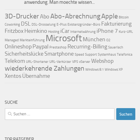
anwendung. Man moechte wissen...
3D-Drucker
Abo-Abrechnung
Apple
Abo
Bitcoin
DSL
Fakturierung
Coworking
DSL-Drosselung
E-Plus
Existenzgründer-Büro
Fritzbox
Heimkino
iCar
iPhone 7
Hosting
Internetwährung
Kurz-URL
Microsoft
München
Managed
Markteinführung
O2
Onlineshop
Paypal
Recurring-Billing
Prestashop
Sauerlach
Sicherheitslücke
Smartphone
Speed
Support
Systemhaus
Telefonica
Telekom
Webshop
URL-Shortener
URL-Verkürzer
VPS
vServer
wiederkehrende Zahlungen
Windows 8.1
Windows XP
Xentos
Übernahme
SUCHE
Suchen
nach:
TOP RATGEBER