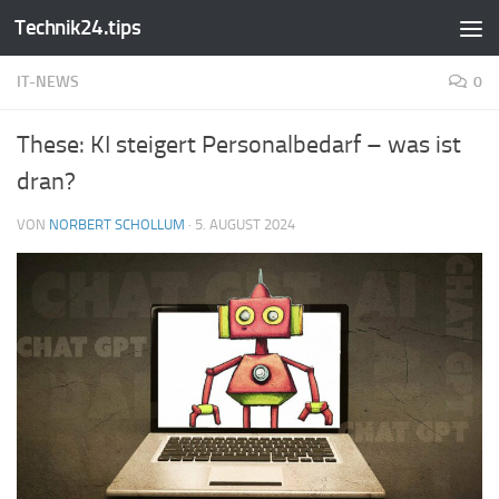
Technik24.tips
Zum Inhalt springen
IT-NEWS
0
These: KI steigert Personalbedarf – was ist
dran?
VON
NORBERT SCHOLLUM
·
5. AUGUST 2024