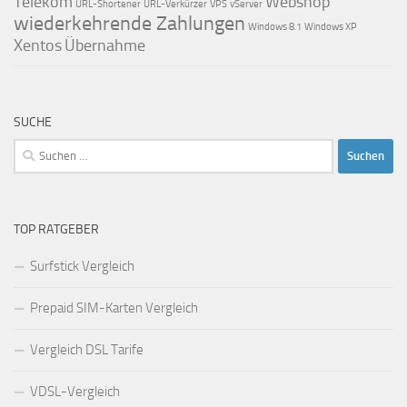
Telekom
Webshop
URL-Shortener
URL-Verkürzer
VPS
vServer
wiederkehrende Zahlungen
Windows 8.1
Windows XP
Xentos
Übernahme
SUCHE
Suchen
nach:
TOP RATGEBER
Surfstick Vergleich
Prepaid SIM-Karten Vergleich
Vergleich DSL Tarife
VDSL-Vergleich