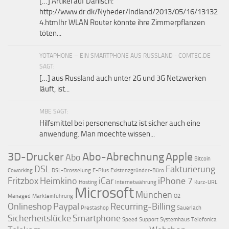
[…] Artikel auf Dänisch:
http://www.dr.dk/Nyheder/Indland/2013/05/16/13132
4.htmIhr WLAN Router könnte ihre Zimmerpflanzen
töten...
YOTAPHONE – EIN SMARTPHONE AUS RUSSLAND - COMTEC.DE
SAGT:
[…] aus Russland auch unter 2G und 3G Netzwerken
läuft, ist...
MBE SAGT:
Hilfsmittel bei personenschutz ist sicher auch eine
anwendung. Man moechte wissen...
3D-Drucker
Abo-Abrechnung
Apple
Abo
Bitcoin
DSL
Fakturierung
Coworking
DSL-Drosselung
E-Plus
Existenzgründer-Büro
Fritzbox
Heimkino
iCar
iPhone 7
Hosting
Internetwährung
Kurz-URL
Microsoft
München
Managed
Markteinführung
O2
Onlineshop
Paypal
Recurring-Billing
Prestashop
Sauerlach
Sicherheitslücke
Smartphone
Speed
Support
Systemhaus
Telefonica