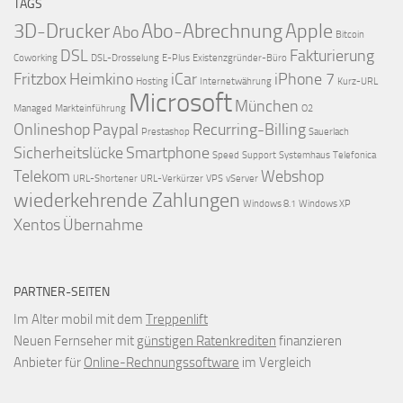
TAGS
3D-Drucker
Abo-Abrechnung
Apple
Abo
Bitcoin
DSL
Fakturierung
Coworking
DSL-Drosselung
E-Plus
Existenzgründer-Büro
Fritzbox
Heimkino
iCar
iPhone 7
Hosting
Internetwährung
Kurz-URL
Microsoft
München
Managed
Markteinführung
O2
Onlineshop
Paypal
Recurring-Billing
Prestashop
Sauerlach
Sicherheitslücke
Smartphone
Speed
Support
Systemhaus
Telefonica
Telekom
Webshop
URL-Shortener
URL-Verkürzer
VPS
vServer
wiederkehrende Zahlungen
Windows 8.1
Windows XP
Xentos
Übernahme
PARTNER-SEITEN
Im Alter mobil mit dem
Treppenlift
Neuen Fernseher mit
günstigen Ratenkrediten
finanzieren
Anbieter für
Online-Rechnungssoftware
im Vergleich