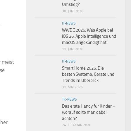
Umstieg?
30. JUNI 2026
r
IT-NEWS
WWDC 2026: Was Apple bei
iOS 26, Apple Intelligence und
macOS angekündigt hat
11. JUNI 2026
r meist
IT-NEWS
Smart Home 2026: Die
ese
besten Systeme, Geräte und
Trends im Überblick
31. MAI 2026
TK-NEWS
Das erste Handy für Kinder –
worauf sollte man dabei
achten?
cher
24. FEBRUAR 2026