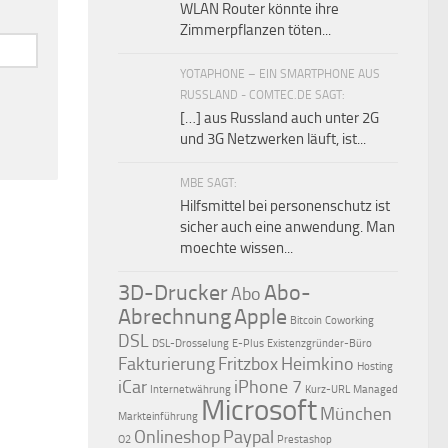
WLAN Router könnte ihre
Zimmerpflanzen töten...
YOTAPHONE – EIN SMARTPHONE AUS
RUSSLAND - COMTEC.DE SAGT:
[…] aus Russland auch unter 2G
und 3G Netzwerken läuft, ist...
MBE SAGT:
Hilfsmittel bei personenschutz ist
sicher auch eine anwendung. Man
moechte wissen...
3D-Drucker
Abo-
Abo
Abrechnung
Apple
Bitcoin
Coworking
DSL
DSL-Drosselung
E-Plus
Existenzgründer-Büro
Fakturierung
Fritzbox
Heimkino
Hosting
iCar
iPhone 7
Internetwährung
Kurz-URL
Managed
Microsoft
München
Markteinführung
Onlineshop
Paypal
O2
Prestashop