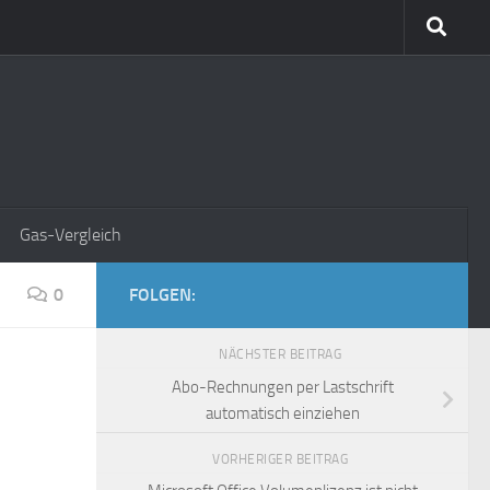
Gas-Vergleich
0
FOLGEN:
NÄCHSTER BEITRAG
s
Abo-Rechnungen per Lastschrift
automatisch einziehen
VORHERIGER BEITRAG