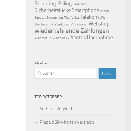
Recurring-Billing
Sauerlach
Sicherheitslücke
Smartphone
Speed
Telekom
Support
Systemhaus
Telefonica
URL-
Webshop
Shortener
URL-Verkürzer
VPS
vServer
wiederkehrende Zahlungen
Xentos
Übernahme
Windows 8.1
Windows XP
SUCHE
Suchen
nach:
TOP RATGEBER
Surfstick Vergleich
Prepaid SIM-Karten Vergleich