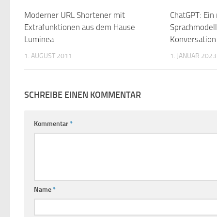
Moderner URL Shortener mit
0
ChatGPT: Ein 
Extrafunktionen aus dem Hause
Sprachmodell
Luminea
Konversation 
1. AUGUST 2011
1. JANUAR 2023
SCHREIBE EINEN KOMMENTAR
Kommentar
*
Name
*