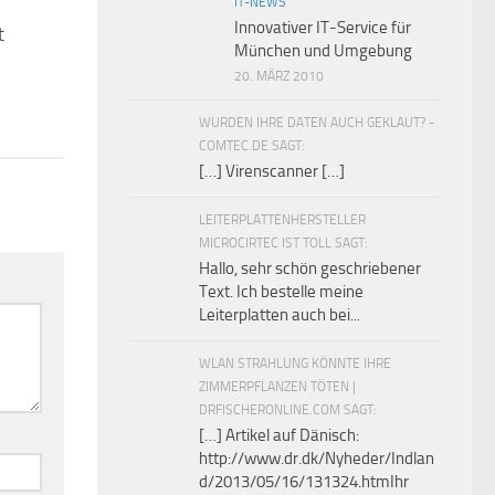
IT-NEWS
Innovativer IT-Service für
t
0
München und Umgebung
!
20. MÄRZ 2010
WURDEN IHRE DATEN AUCH GEKLAUT? -
COMTEC.DE SAGT:
[…] Virenscanner […]
LEITERPLATTENHERSTELLER
MICROCIRTEC IST TOLL SAGT:
Hallo, sehr schön geschriebener
Text. Ich bestelle meine
Leiterplatten auch bei...
WLAN STRAHLUNG KÖNNTE IHRE
ZIMMERPFLANZEN TÖTEN |
DRFISCHERONLINE.COM SAGT:
[…] Artikel auf Dänisch:
http://www.dr.dk/Nyheder/Indlan
d/2013/05/16/131324.htmIhr