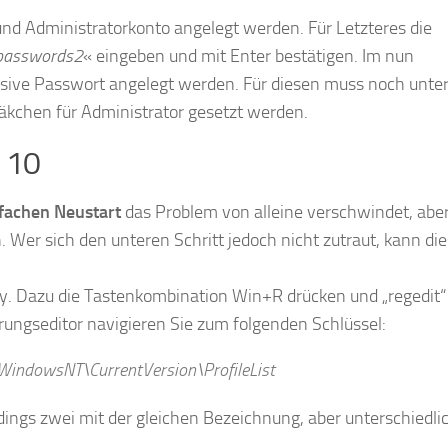
und Administratorkonto angelegt werden. Für Letzteres die
rpasswords2
« eingeben und mit Enter bestätigen. Im nun
usive Passwort angelegt werden. Für diesen muss noch unte
äkchen für Administrator gesetzt werden.
 10
fachen Neustart
das Problem von alleine verschwindet, abe
 Wer sich den unteren Schritt jedoch nicht zutraut, kann di
stry. Dazu die Tastenkombination Win+R drücken und „regedit“
rungseditor navigieren Sie zum folgenden Schlüssel:
dowsNT\CurrentVersion\ProfileList
rdings zwei mit der gleichen Bezeichnung, aber unterschiedli