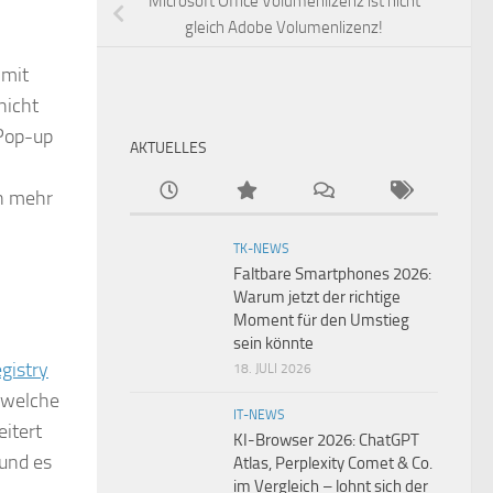
Microsoft Office Volumenlizenz ist nicht
gleich Adobe Volumenlizenz!
 mit
nicht
 Pop-up
AKTUELLES
en mehr
TK-NEWS
Faltbare Smartphones 2026:
Warum jetzt der richtige
Moment für den Umstieg
sein könnte
gistry
18. JULI 2026
 welche
IT-NEWS
eitert
KI-Browser 2026: ChatGPT
und es
Atlas, Perplexity Comet & Co.
im Vergleich – lohnt sich der