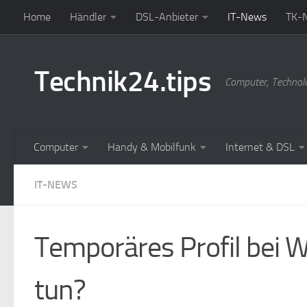
Home
Händler
DSL-Anbieter
IT-News
TK-
Zum Inhalt springen
Technik24.tips
Computer, Technol
Computer
Handy & Mobilfunk
Internet & DSL
IT-NEWS
Temporäres Profil bei
tun?