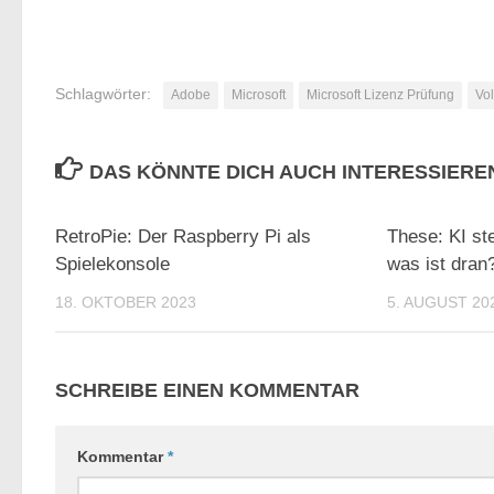
Schlagwörter:
Adobe
Microsoft
Microsoft Lizenz Prüfung
Vo
DAS KÖNNTE DICH AUCH INTERESSIERE
0
RetroPie: Der Raspberry Pi als
These: KI st
Spielekonsole
was ist dran
18. OKTOBER 2023
5. AUGUST 20
SCHREIBE EINEN KOMMENTAR
Kommentar
*