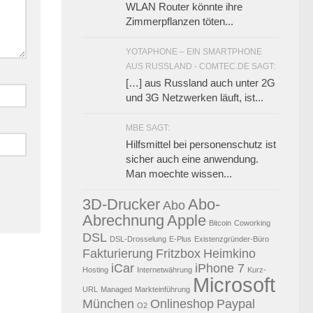
WLAN Router könnte ihre
Zimmerpflanzen töten...
YOTAPHONE – EIN SMARTPHONE
AUS RUSSLAND - COMTEC.DE SAGT:
[…] aus Russland auch unter 2G
und 3G Netzwerken läuft, ist...
MBE SAGT:
Hilfsmittel bei personenschutz ist
sicher auch eine anwendung.
Man moechte wissen...
3D-Drucker
Abo-
Abo
Abrechnung
Apple
Bitcoin
Coworking
DSL
DSL-Drosselung
E-Plus
Existenzgründer-Büro
Fakturierung
Fritzbox
Heimkino
iCar
iPhone 7
Hosting
Internetwährung
Kurz-
Microsoft
URL
Managed
Markteinführung
München
Onlineshop
Paypal
O2