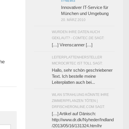
IT-NEWS
Innovativer IT-Service für
München und Umgebung
20. MÄRZ 2010
WURDEN IHRE DATEN AUCH
GEKLAUT? - COMTEC.DE SAGT:
[…] Virenscanner […]
LEITERPLATTENHERSTELLER
0
che
MICROCIRTEC IST TOLL SAGT:
Hallo, sehr schön geschriebener
Text. Ich bestelle meine
Leiterplatten auch bei...
WLAN STRAHLUNG KÖNNTE IHRE
ZIMMERPFLANZEN TÖTEN |
DRFISCHERONLINE.COM SAGT:
[…] Artikel auf Dänisch:
http://www.dr.dk/Nyheder/Indland
/2013/05/16/131324.htmIhr