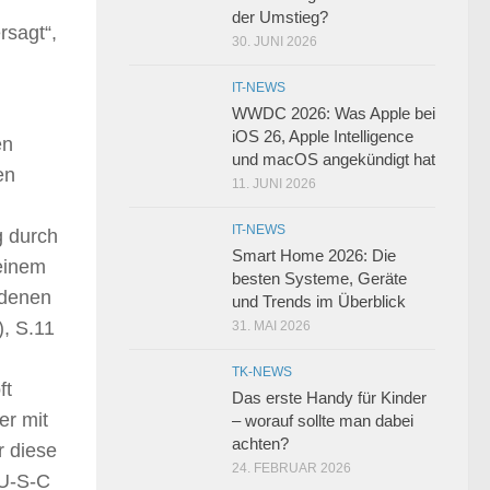
der Umstieg?
rsagt“,
30. JUNI 2026
IT-NEWS
WWDC 2026: Was Apple bei
iOS 26, Apple Intelligence
en
und macOS angekündigt hat
en
11. JUNI 2026
IT-NEWS
g durch
Smart Home 2026: Die
 einem
besten Systeme, Geräte
edenen
und Trends im Überblick
), S.11
31. MAI 2026
TK-NEWS
ft
Das erste Handy für Kinder
er mit
– worauf sollte man dabei
achten?
r diese
24. FEBRUAR 2026
 U-S-C