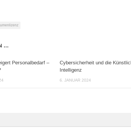
lumenlizenz
N …
0
eigert Personalbedarf –
Cybersicherheit und die Künstli
?
Intelligenz
24
6. JANUAR 2024