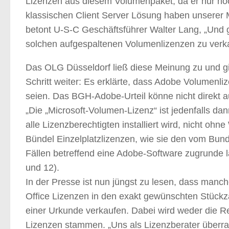
Lizenzen aus diesem Volumenpaket, da er nur noch
klassischen Client Server Lösung haben unserer 
betont U-S-C Geschäftsführer Walter Lang, „Und 
solchen aufgespaltenen Volumenlizenzen zu verk
Das OLG Düsseldorf ließ diese Meinung zu und gi
Schritt weiter: Es erklärte, dass Adobe Volumenli
seien. Das BGH-Adobe-Urteil könne nicht direkt a
„Die „Microsoft-Volumen-Lizenz“ ist jedenfalls 
alle Lizenzberechtigten installiert wird, nicht o
Bündel Einzelplatzlizenzen, wie sie den vom Bun
Fällen betreffend eine Adobe-Software zugrunde l
und 12).
In der Presse ist nun jüngst zu lesen, dass manc
Office Lizenzen in den exakt gewünschten Stückz
einer Urkunde verkaufen. Dabei wird weder die R
Lizenzen stammen. „Uns als Lizenzberater überr