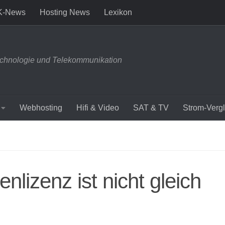
K-News
Hosting News
Lexikon
chnologie und Telekommunikation
Webhosting
Hifi & Video
SAT & TV
Strom-Vergl
nlizenz ist nicht gleich