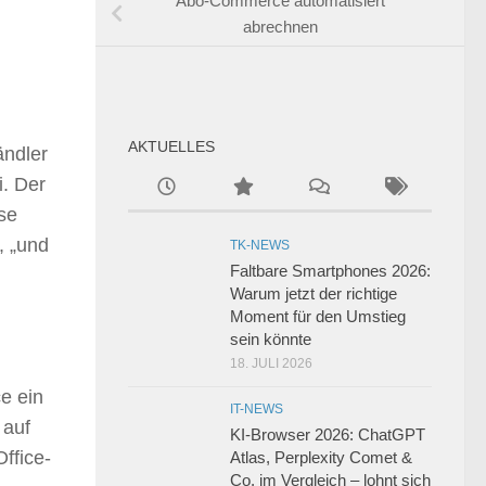
Abo-Commerce automatisiert
abrechnen
AKTUELLES
ändler
i. Der
se
, „und
TK-NEWS
Faltbare Smartphones 2026:
Warum jetzt der richtige
Moment für den Umstieg
sein könnte
18. JULI 2026
ce ein
IT-NEWS
 auf
KI-Browser 2026: ChatGPT
ffice-
Atlas, Perplexity Comet &
Co. im Vergleich – lohnt sich