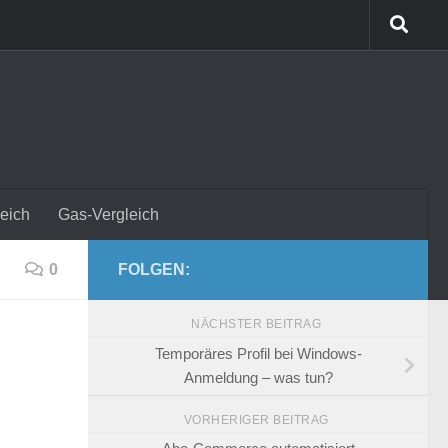
eich
Gas-Vergleich
0
FOLGEN:
NÄCHSTER BEITRAG
Temporäres Profil bei Windows-
Anmeldung – was tun?
VORHERIGER BEITRAG