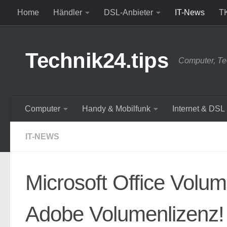
Home
Händler
DSL-Anbieter
IT-News
T
Zum Inhalt springen
Technik24.tips
Computer, Te
Computer
Handy & Mobilfunk
Internet & DSL
IT-NEWS
Microsoft Office Volume
Adobe Volumenlizenz!