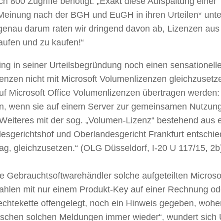
 800 Zugriffe benötigt. „Exakt diese Aufspaltung einer
Meinung nach der BGH und EuGH in ihren Urteilen* unte
genau darum raten wir dringend davon ab, Lizenzen aus
aufen und zu kaufen!“
ng in seiner Urteilsbegründung noch einen sensationell
zenzen nicht mit Microsoft Volumenlizenzen gleichzusetz
uf Microsoft Office Volumenlizenzen übertragen werden:
dann, wenn sie auf einem Server zur gemeinsamen Nutzun
hne Weiteres mit der sog. „Volumen-Lizenz“ bestehend aus
desgerichtshof und Oberlandesgericht Frankfurt entschi
ag, gleichzusetzen.“ (OLG Düsseldorf, I-20 U 117/15, 2b
he Gebrauchtsoftwarehändler solche aufgeteilten Microso
ahlen mit nur einem Produkt-Key auf einer Rechnung od
echtekette offengelegt, noch ein Hinweis gegeben, wohe
aschen solchen Meldungen immer wieder“, wundert sich