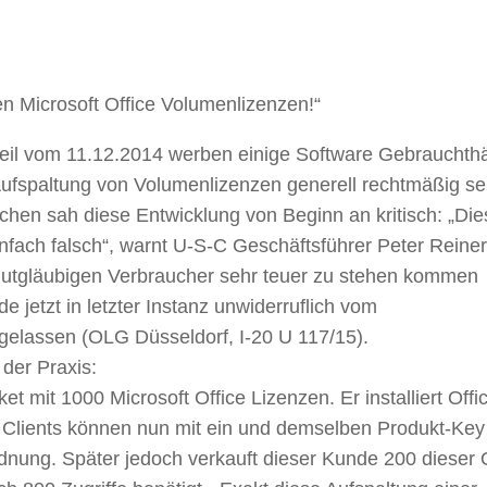
n Microsoft Office Volumenlizenzen!“
il vom 11.12.2014 werben einige Software Gebrauchth
ufspaltung von Volumenlizenzen generell rechtmäßig se
hen sah diese Entwicklung von Beginn an kritisch: „Die
nfach falsch“, warnt U-S-C Geschäftsführer Peter Reiner
 gutgläubigen Verbraucher sehr teuer zu stehen kommen
jetzt in letzter Instanz unwiderruflich vom
gelassen (OLG Düsseldorf, I-20 U 117/15).
 der Praxis:
t mit 1000 Microsoft Office Lizenzen. Er installiert Offi
 Clients können nun mit ein und demselben Produkt-Key
rdnung. Später jedoch verkauft dieser Kunde 200 dieser O