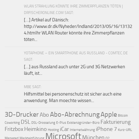
WLAN STRAHLUNG KÖNNTE IHRE ZIMMERPFLANZEN TÖTEN |
DRFISCHERONLINE.COM SAGT:
[…] Artikel auf Dänisch:
http://www.dr.dk/Nyheder/Indland/2013/05/16/13132
4.htmIhr WLAN Router könnte ihre Zimmerpflanzen
töten...
YOTAPHONE – EIN SMARTPHONE AUS RUSSLAND - COMTEC.DE
SAGT:
[…] aus Russland auch unter 2G und 3G Netzwerken
läuft, ist...
MBE SAGT:
Hilfsmittel bei personenschutz ist sicher auch eine
anwendung. Man moechte wissen...
3D-Drucker
Abo-Abrechnung
Apple
Abo
Bitcoin
DSL
Fakturierung
Coworking
DSL-Drosselung
E-Plus
Existenzgründer-Büro
Fritzbox
Heimkino
iCar
iPhone 7
Hosting
Internetwährung
Kurz-URL
Microsoft
München
Managed
Markteinführung
O2