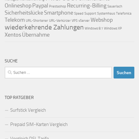
Onlineshop
Paypal
Recurring-Billing
Prestashop
Sauerlach
Sicherheitslücke
Smartphone
Speed
Support
Systemhaus
Telefonica
Telekom
Webshop
URL-Shortener
URL-Verkürzer
VPS
vServer
wiederkehrende Zahlungen
Windows 8.1
Windows XP
Xentos
Übernahme
SUCHE
Suchen
nach:
TOP RATGEBER
Surfstick Vergleich
Prepaid SIM-Karten Vergleich
Vergleich DSL Tarife