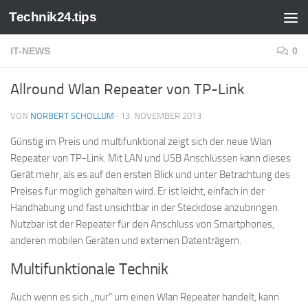
Technik24.tips
Zum Inhalt springen
IT-NEWS
0
Allround Wlan Repeater von TP-Link
VON
NORBERT SCHOLLUM
·
13. NOVEMBER 2013
Günstig im Preis und multifunktional zeigt sich der neue Wlan
Repeater von TP-Link. Mit LAN und USB Anschlüssen kann dieses
Gerät mehr, als es auf den ersten Blick und unter Betrachtung des
Preises für möglich gehalten wird. Er ist leicht, einfach in der
Handhabung und fast unsichtbar in der Steckdose anzubringen.
Nutzbar ist der Repeater für den Anschluss von Smartphones,
anderen mobilen Geräten und externen Datenträgern.
Multifunktionale Technik
Auch wenn es sich „nur“ um einen Wlan Repeater handelt, kann