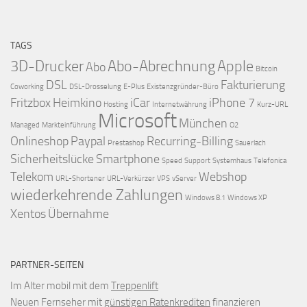
TAGS
3D-Drucker
Abo-Abrechnung
Apple
Abo
Bitcoin
DSL
Fakturierung
Coworking
DSL-Drosselung
E-Plus
Existenzgründer-Büro
Fritzbox
Heimkino
iCar
iPhone 7
Hosting
Internetwährung
Kurz-URL
Microsoft
München
Managed
Markteinführung
O2
Onlineshop
Paypal
Recurring-Billing
Prestashop
Sauerlach
Sicherheitslücke
Smartphone
Speed
Support
Systemhaus
Telefonica
Telekom
Webshop
URL-Shortener
URL-Verkürzer
VPS
vServer
wiederkehrende Zahlungen
Windows 8.1
Windows XP
Xentos
Übernahme
PARTNER-SEITEN
Im Alter mobil mit dem
Treppenlift
Neuen Fernseher mit
günstigen Ratenkrediten
finanzieren