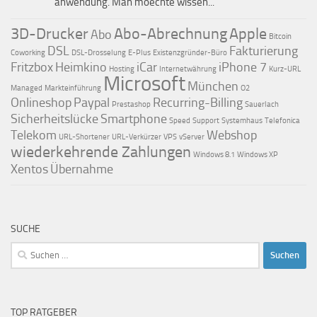
anwendung. Man moechte wissen...
3D-Drucker
Abo-Abrechnung
Apple
Abo
Bitcoin
DSL
Fakturierung
Coworking
DSL-Drosselung
E-Plus
Existenzgründer-Büro
Fritzbox
Heimkino
iCar
iPhone 7
Hosting
Internetwährung
Kurz-URL
Microsoft
München
Managed
Markteinführung
O2
Onlineshop
Paypal
Recurring-Billing
Prestashop
Sauerlach
Sicherheitslücke
Smartphone
Speed
Support
Systemhaus
Telefonica
Telekom
Webshop
URL-Shortener
URL-Verkürzer
VPS
vServer
wiederkehrende Zahlungen
Windows 8.1
Windows XP
Xentos
Übernahme
SUCHE
Suchen
nach:
TOP RATGEBER