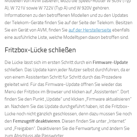
Modellen von AVM basieren, wozu die Speed-Router W 503V (Typ
A), W 721V sowie W 722V (Typ A) und W 920V gehören.
Informationen zu den betroffenen Modellen und zu den Updates
der Telekom-Geräte finden Sie auf der Seite der Telekom. Besitzen
Sie ein Gerät von AVM, finden Sie
auf der Herstellerseite
ebenfalls
eine ausführliche Liste, welche Modelltypen davon betroffen sind.
Fritzbox-Lücke schließen
Die Lücke lässt sich im ersten Schritt durch ein
Firmware-Update
schließen. Das Update kann jeder Nutzer selbst durchführen, da er
von einem Assistenten Schritt für Schritt durch das Prozedere
geleitet wird. Für das Firmware-Update öffnen Sie wieder das
Menü der Fritzbox im Browser und klicken auf „Assistenten“. Dort
finden Sie den Punkt „Update“ und klicken „Firmware aktualisieren“
an. Nachdem Sie das Update durchgeführt haben, ist die Fritzbox-
Lücke noch nicht gänzlich geschlossen, denn dazu müssen Sie noch
den
Fernzugriff deaktivieren
. Diesen finden Sie unter „Internet“
und „Freigaben“. Deaktivieren Sie die Fernwartung und ändern Sie
zum Abschluss alle Passwörter.