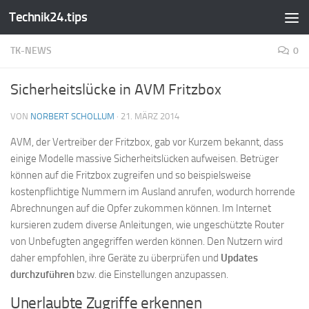
Technik24.tips
Zum Inhalt springen
TK-NEWS
0
Sicherheitslücke in AVM Fritzbox
VON
NORBERT SCHOLLUM
·
21. MÄRZ 2014
AVM, der Vertreiber der Fritzbox, gab vor Kurzem bekannt, dass
einige Modelle massive Sicherheitslücken aufweisen. Betrüger
können auf die Fritzbox zugreifen und so beispielsweise
kostenpflichtige Nummern im Ausland anrufen, wodurch horrende
Abrechnungen auf die Opfer zukommen können. Im Internet
kursieren zudem diverse Anleitungen, wie ungeschützte Router
von Unbefugten angegriffen werden können. Den Nutzern wird
daher empfohlen, ihre Geräte zu überprüfen und
Updates
durchzuführen
bzw. die Einstellungen anzupassen.
Unerlaubte Zugriffe erkennen