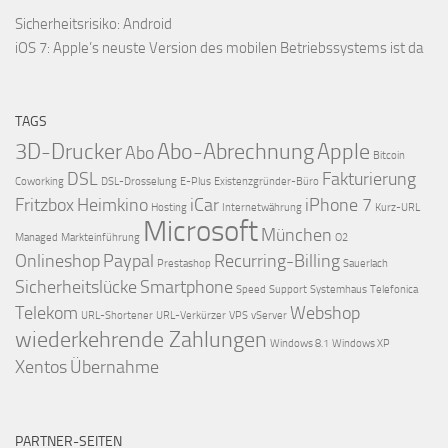
Sicherheitsrisiko: Android
iOS 7: Apple’s neuste Version des mobilen Betriebssystems ist da
TAGS
3D-Drucker
Abo-Abrechnung
Apple
Abo
Bitcoin
DSL
Fakturierung
Coworking
DSL-Drosselung
E-Plus
Existenzgründer-Büro
Fritzbox
Heimkino
iCar
iPhone 7
Hosting
Internetwährung
Kurz-URL
Microsoft
München
Managed
Markteinführung
O2
Onlineshop
Paypal
Recurring-Billing
Prestashop
Sauerlach
Sicherheitslücke
Smartphone
Speed
Support
Systemhaus
Telefonica
Telekom
Webshop
URL-Shortener
URL-Verkürzer
VPS
vServer
wiederkehrende Zahlungen
Windows 8.1
Windows XP
Xentos
Übernahme
PARTNER-SEITEN