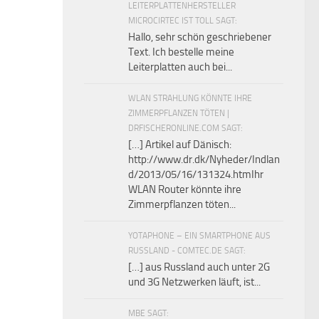
LEITERPLATTENHERSTELLER
MICROCIRTEC IST TOLL SAGT:
Hallo, sehr schön geschriebener
Text. Ich bestelle meine
Leiterplatten auch bei...
WLAN STRAHLUNG KÖNNTE IHRE
ZIMMERPFLANZEN TÖTEN |
DRFISCHERONLINE.COM SAGT:
[…] Artikel auf Dänisch:
http://www.dr.dk/Nyheder/Indlan
d/2013/05/16/131324.htmIhr
WLAN Router könnte ihre
Zimmerpflanzen töten...
YOTAPHONE – EIN SMARTPHONE AUS
RUSSLAND - COMTEC.DE SAGT:
[…] aus Russland auch unter 2G
und 3G Netzwerken läuft, ist...
MBE SAGT: