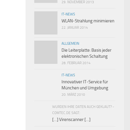
29. NOVEMBER 2013
IT-NEWS
WLAN-Strahlung minimieren
22. JANUAR 2014
ALLGEMEIN
Die Leiterplatte: Basis jeder
elektronischen Schaltung
28. FEBRUAR 2014
IT-NEWS
Innovativer IT-Service für
München und Umgebung
20. MÄRZ 2010
WURDEN IHRE DATEN AUCH GEKLAUT? -
COMTEC.DE SAGT:
[…] Virenscanner […]