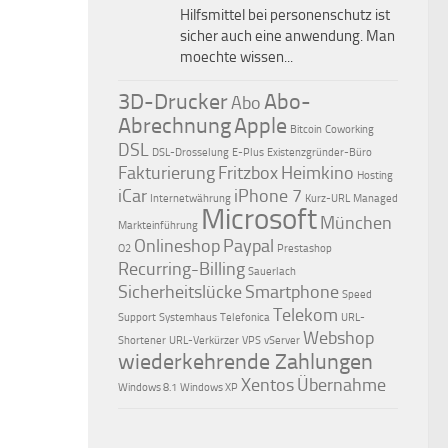
Hilfsmittel bei personenschutz ist
sicher auch eine anwendung. Man
moechte wissen...
3D-Drucker
Abo-
Abo
Abrechnung
Apple
Bitcoin
Coworking
DSL
DSL-Drosselung
E-Plus
Existenzgründer-Büro
Fakturierung
Fritzbox
Heimkino
Hosting
iCar
iPhone 7
Internetwährung
Kurz-URL
Managed
Microsoft
München
Markteinführung
Onlineshop
Paypal
O2
Prestashop
Recurring-Billing
Sauerlach
Sicherheitslücke
Smartphone
Speed
Telekom
Support
Systemhaus
Telefonica
URL-
Webshop
Shortener
URL-Verkürzer
VPS
vServer
wiederkehrende Zahlungen
Xentos
Übernahme
Windows 8.1
Windows XP