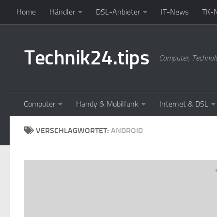
Home
Händler
DSL-Anbieter
IT-News
TK-
Zum Inhalt springen
Technik24.tips
Computer, Technol
Computer
Handy & Mobilfunk
Internet & DSL
VERSCHLAGWORTET:
ANDROID