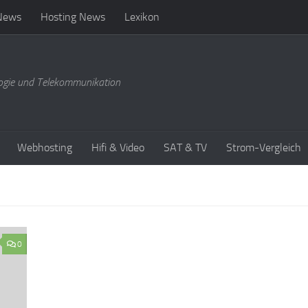
News
Hosting News
Lexikon
ogie und Telekommunikation
Webhosting
Hifi & Video
SAT & TV
Strom-Vergleich
0