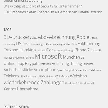
Unternehmenssteuerung
Wie wichtig ist End Point Security für Unternehmen?
EDI-Standards bieten Chancen im elektronischen Datenaustausch
TAGS
3D-Drucker
Abo-Abrechnung
Apple
Abo
Bitcoin
DSL
Fakturierung
Coworking
DSL-Drosselung
E-Plus
Existenzgründer-Büro
Fritzbox
Heimkino
iCar
iPhone 7
Hosting
Internetwährung
Kurz-URL
Microsoft
München
Managed
Markteinführung
O2
Onlineshop
Paypal
Recurring-Billing
Prestashop
Sauerlach
Sicherheitslücke
Smartphone
Speed
Support
Systemhaus
Telefonica
Telekom
Webshop
URL-Shortener
URL-Verkürzer
VPS
vServer
wiederkehrende Zahlungen
Windows 8.1
Windows XP
Xentos
Übernahme
PARTNER-SEITEN