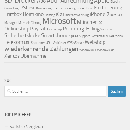
3D-Drucker
Abo-Abrechnung
Apple
Abo
Bitcoin
DSL
Fakturierung
Coworking
DSL-Drosselung
E-Plus
Existenzgründer-Büro
Fritzbox
Heimkino
iCar
iPhone 7
Hosting
Internetwährung
Kurz-URL
Microsoft
München
Managed
Markteinführung
O2
Onlineshop
Paypal
Recurring-Billing
Prestashop
Sauerlach
Sicherheitslücke
Smartphone
Speed
Support
Systemhaus
Telefonica
Telekom
Webshop
URL-Shortener
URL-Verkürzer
VPS
vServer
wiederkehrende Zahlungen
Windows 8.1
Windows XP
Xentos
Übernahme
SUCHE
Suchen
nach:
TOP RATGEBER
Surfstick Vergleich