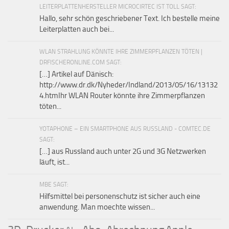
LEITERPLATTENHERSTELLER MICROCIRTEC IST TOLL SAGT:
Hallo, sehr schön geschriebener Text. Ich bestelle meine
Leiterplatten auch bei...
WLAN STRAHLUNG KÖNNTE IHRE ZIMMERPFLANZEN TÖTEN |
DRFISCHERONLINE.COM SAGT:
[…] Artikel auf Dänisch:
http://www.dr.dk/Nyheder/Indland/2013/05/16/13132
4.htmIhr WLAN Router könnte ihre Zimmerpflanzen
töten...
YOTAPHONE – EIN SMARTPHONE AUS RUSSLAND - COMTEC.DE
SAGT:
[…] aus Russland auch unter 2G und 3G Netzwerken
läuft, ist...
MBE SAGT:
Hilfsmittel bei personenschutz ist sicher auch eine
anwendung. Man moechte wissen...