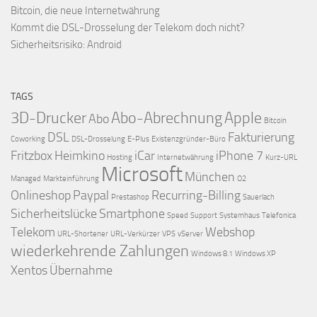
Bitcoin, die neue Internetwährung
Kommt die DSL-Drosselung der Telekom doch nicht?
Sicherheitsrisiko: Android
TAGS
3D-Drucker
Abo-Abrechnung
Apple
Abo
Bitcoin
DSL
Fakturierung
Coworking
DSL-Drosselung
E-Plus
Existenzgründer-Büro
Fritzbox
Heimkino
iCar
iPhone 7
Hosting
Internetwährung
Kurz-URL
Microsoft
München
Managed
Markteinführung
O2
Onlineshop
Paypal
Recurring-Billing
Prestashop
Sauerlach
Sicherheitslücke
Smartphone
Speed
Support
Systemhaus
Telefonica
Telekom
Webshop
URL-Shortener
URL-Verkürzer
VPS
vServer
wiederkehrende Zahlungen
Windows 8.1
Windows XP
Xentos
Übernahme