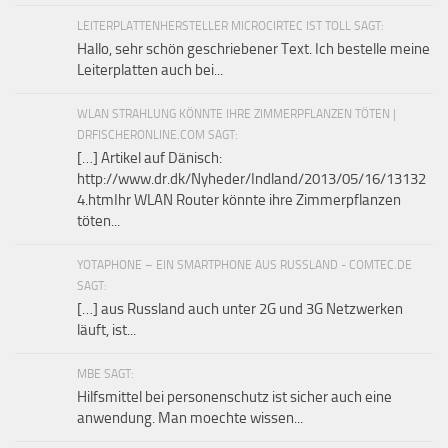
LEITERPLATTENHERSTELLER MICROCIRTEC IST TOLL SAGT:
Hallo, sehr schön geschriebener Text. Ich bestelle meine
Leiterplatten auch bei...
WLAN STRAHLUNG KÖNNTE IHRE ZIMMERPFLANZEN TÖTEN |
DRFISCHERONLINE.COM SAGT:
[…] Artikel auf Dänisch:
http://www.dr.dk/Nyheder/Indland/2013/05/16/13132
4.htmIhr WLAN Router könnte ihre Zimmerpflanzen
töten...
YOTAPHONE – EIN SMARTPHONE AUS RUSSLAND - COMTEC.DE
SAGT:
[…] aus Russland auch unter 2G und 3G Netzwerken
läuft, ist...
MBE SAGT:
Hilfsmittel bei personenschutz ist sicher auch eine
anwendung. Man moechte wissen...