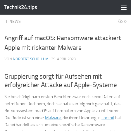
Technik24.tips
Zum Inhalt springen
IT-NEWS
0
Angriff auf macOS: Ransomware attackiert
Apple mit riskanter Malware
VON
NORBERT SCHOLLUM
·
29. APRIL 2023
Gruppierung sorgt für Aufsehen mit
erfolgreicher Attacke auf Apple-Systeme
Sie beschädigt nach ersten Berichten zwar noch keine Daten auf
betroffenen Rechnern, doch sie hat es erfolgreich geschafft, das
Betriebssystem macOS auf Computern von Apple zu infiltrieren.
Die Rede ist von einer
Malware
, die ihren Ursprung in
Lockbit
hat.
Dabei handelt es sich um eine spezifische Ransomware