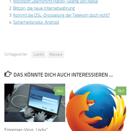
Microsoft übernimmt Handy-Sparte von Nokia
Bitcoin, die neue Internetwährung
Kommt die DSL-Drosselung der Telekom doch nicht?
Sicherheitsrisiko: Android
Schlagwörter:
Lockbit
Malware
DAS KÖNNTE DICH AUCH INTERESSIEREN …
0
0
Erpresser-Virus „Locky“