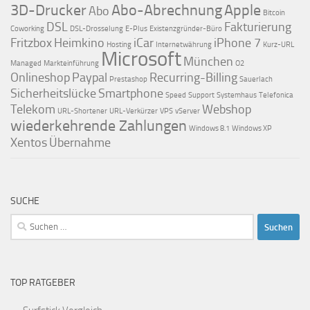
3D-Drucker
Abo-Abrechnung
Apple
Abo
Bitcoin
DSL
Fakturierung
Coworking
DSL-Drosselung
E-Plus
Existenzgründer-Büro
Fritzbox
Heimkino
iCar
iPhone 7
Hosting
Internetwährung
Kurz-URL
Microsoft
München
Managed
Markteinführung
O2
Onlineshop
Paypal
Recurring-Billing
Prestashop
Sauerlach
Sicherheitslücke
Smartphone
Speed
Support
Systemhaus
Telefonica
Telekom
Webshop
URL-Shortener
URL-Verkürzer
VPS
vServer
wiederkehrende Zahlungen
Windows 8.1
Windows XP
Xentos
Übernahme
SUCHE
Suchen
nach:
TOP RATGEBER