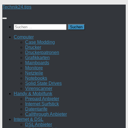
Zum
Technik24.tips
Inhalt
springen
Suchen
nach:
Computer
Case Modding
Drucker
Druckerpatronen
Grafikkarten
Mainboards
Monitore
Netzteile
Notebooks
Solid State Drives
Virenscanner
Handy & Mobilfunk
Prepaid Anbieter
Internet Surfstick
Datentarife
Callthrough Anbieter
Internet & DSL
DSL Anbieter