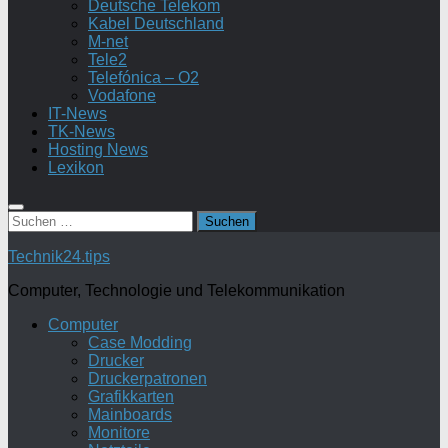
Deutsche Telekom
Kabel Deutschland
M-net
Tele2
Telefónica – O2
Vodafone
IT-News
TK-News
Hosting News
Lexikon
Suchen
nach:
Technik24.tips
Computer, Technologie und Telekommunikation
Computer
Case Modding
Drucker
Druckerpatronen
Grafikkarten
Mainboards
Monitore