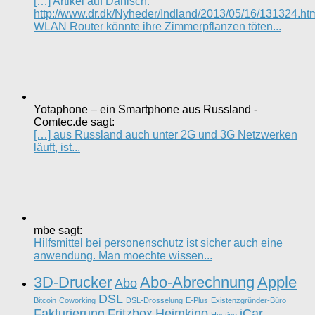
[…] Artikel auf Dänisch:
http://www.dr.dk/Nyheder/Indland/2013/05/16/131324.ht
WLAN Router könnte ihre Zimmerpflanzen töten...
Yotaphone – ein Smartphone aus Russland -
Comtec.de sagt:
[…] aus Russland auch unter 2G und 3G Netzwerken
läuft, ist...
mbe sagt:
Hilfsmittel bei personenschutz ist sicher auch eine
anwendung. Man moechte wissen...
3D-Drucker
Abo-Abrechnung
Apple
Abo
DSL
Bitcoin
Coworking
DSL-Drosselung
E-Plus
Existenzgründer-Büro
Fakturierung
Fritzbox
Heimkino
iCar