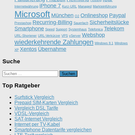
Hosting
iPhone 7
Internetwährung
Kurz-URL
Managed
Markteinführung
Microsoft
München
Onlineshop
Paypal
O2
Recurring-Billing
Sicherheitslücke
Prestashop
Sauerlach
Smartphone
Telekom
Speed
Support
Systemhaus
Telefonica
Webshop
URL-Shortener
URL-Verkürzer
VPS
vServer
wiederkehrende Zahlungen
Windows 8.1
Windows
Xentos
Übernahme
XP
Suche
Suchen
nach:
Top Ratgeber
Surfstick Vergleich
Prepaid SIM-Karten Vergleich
Vergleich DSL Tarife
VDSL-Vergleich
SAT-Internet Vergleich
Internet per TV-Kabel
Smartphone Datentarife vergleichen