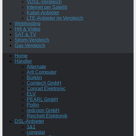
VDSL-Vergleich
Internet per Satellit
Kabel-Anbieter
LTE-Anbieter im Vergleich
Webhosting
Hifi & Video
SAT & TV
Strom-Vergleich
Gas-Vergleich
Home
Händler
Alternate
Arlt Computer
Bürklin
Comtech GmbH
Conrad Elektronic
ELV
PEARL GmbH
Pollin
redcoon GmbH
Reichelt Elektronik
DSL-Anbieter
1&1
congstar