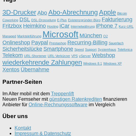
3D-Drucker
Abo-Abrechnung
Apple
Abo
Bitcoin
DSL
Fakturierung
Coworking
DSL-Drosselung
E-Plus
Existenzgründer-Büro
Fritzbox
Heimkino
iCar
iPhone 7
Hosting
Internetwährung
Kurz-URL
Microsoft
München
Managed
Markteinführung
O2
Onlineshop
Paypal
Recurring-Billing
Prestashop
Sauerlach
Sicherheitslücke
Smartphone
Speed
Support
Systemhaus
Telefonica
Telekom
Webshop
URL-Shortener
URL-Verkürzer
VPS
vServer
wiederkehrende Zahlungen
Windows 8.1
Windows XP
Xentos
Übernahme
Partner-Seiten
Im Alter mobil mit dem
Treppenlift
Neuen Fernseher mit
günstigen Ratenkrediten
finanzieren
Anbieter für
Online-Rechnungssoftware
im Vergleich
Über uns
Kontakt
Impressum & Datenschutz