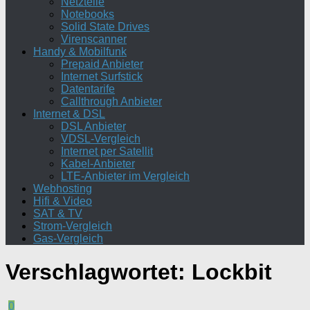
Netzteile
Notebooks
Solid State Drives
Virenscanner
Handy & Mobilfunk
Prepaid Anbieter
Internet Surfstick
Datentarife
Callthrough Anbieter
Internet & DSL
DSL Anbieter
VDSL-Vergleich
Internet per Satellit
Kabel-Anbieter
LTE-Anbieter im Vergleich
Webhosting
Hifi & Video
SAT & TV
Strom-Vergleich
Gas-Vergleich
Verschlagwortet:
Lockbit
0