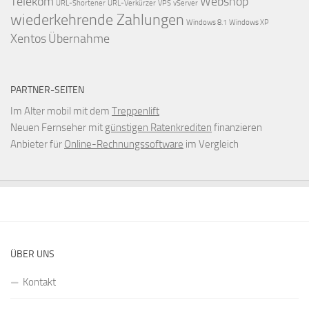
Telekom
Webshop
URL-Shortener
URL-Verkürzer
VPS
vServer
wiederkehrende Zahlungen
Windows 8.1
Windows XP
Xentos
Übernahme
PARTNER-SEITEN
Im Alter mobil mit dem
Treppenlift
Neuen Fernseher mit
günstigen Ratenkrediten
finanzieren
Anbieter für
Online-Rechnungssoftware
im Vergleich
ÜBER UNS
Kontakt