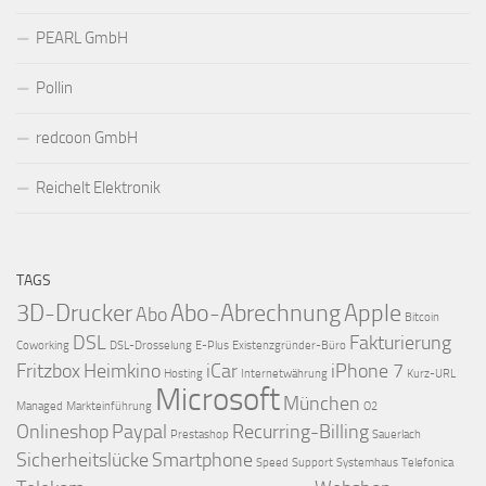
PEARL GmbH
Pollin
redcoon GmbH
Reichelt Elektronik
TAGS
3D-Drucker
Abo-Abrechnung
Apple
Abo
Bitcoin
DSL
Fakturierung
Coworking
DSL-Drosselung
E-Plus
Existenzgründer-Büro
Fritzbox
Heimkino
iCar
iPhone 7
Hosting
Internetwährung
Kurz-URL
Microsoft
München
Managed
Markteinführung
O2
Onlineshop
Paypal
Recurring-Billing
Prestashop
Sauerlach
Sicherheitslücke
Smartphone
Speed
Support
Systemhaus
Telefonica