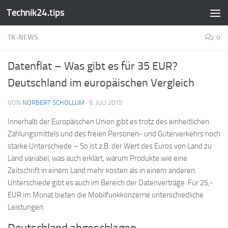
Technik24.tips
Zum Inhalt springen
TK-NEWS
0
Datenflat – Was gibt es für 35 EUR?
Deutschland im europäischen Vergleich
VON
NORBERT SCHOLLUM
·
9. JULI 2015
Innerhalb der Europäischen Union gibt es trotz des einheitlichen
Zahlungsmittels und des freien Personen- und Güterverkehrs noch
starke Unterschiede – So ist z.B. der Wert des Euros von Land zu
Land variabel, was auch erklärt, warum Produkte wie eine
Zeitschrift in einem Land mehr kosten als in einem anderen.
Unterschiede gibt es auch im Bereich der Datenverträge. Für 25,-
EUR im Monat bieten die Mobilfunkkonzerne unterschiedliche
Leistungen.