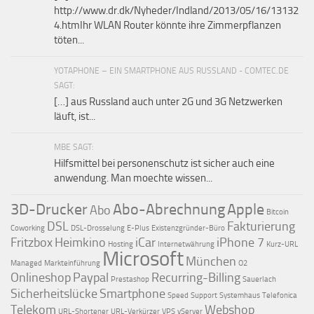
http://www.dr.dk/Nyheder/Indland/2013/05/16/13132
4.htmIhr WLAN Router könnte ihre Zimmerpflanzen
töten...
YOTAPHONE – EIN SMARTPHONE AUS RUSSLAND - COMTEC.DE
SAGT:
[…] aus Russland auch unter 2G und 3G Netzwerken
läuft, ist...
MBE SAGT:
Hilfsmittel bei personenschutz ist sicher auch eine
anwendung. Man moechte wissen...
3D-Drucker
Abo-Abrechnung
Apple
Abo
Bitcoin
DSL
Fakturierung
Coworking
DSL-Drosselung
E-Plus
Existenzgründer-Büro
Fritzbox
Heimkino
iCar
iPhone 7
Hosting
Internetwährung
Kurz-URL
Microsoft
München
Managed
Markteinführung
O2
Onlineshop
Paypal
Recurring-Billing
Prestashop
Sauerlach
Sicherheitslücke
Smartphone
Speed
Support
Systemhaus
Telefonica
Telekom
Webshop
URL-Shortener
URL-Verkürzer
VPS
vServer