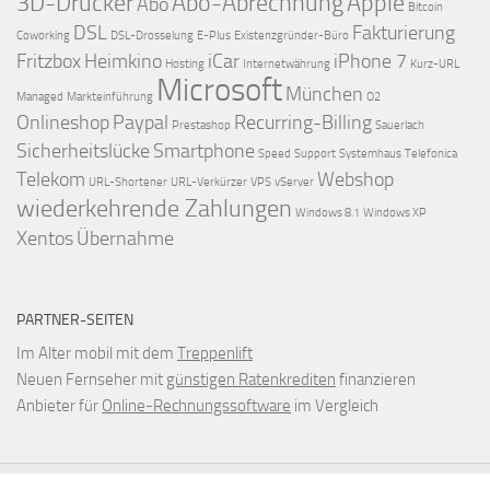
3D-Drucker
Abo-Abrechnung
Apple
Abo
Bitcoin
DSL
Fakturierung
Coworking
DSL-Drosselung
E-Plus
Existenzgründer-Büro
Fritzbox
Heimkino
iCar
iPhone 7
Hosting
Internetwährung
Kurz-URL
Microsoft
München
Managed
Markteinführung
O2
Onlineshop
Paypal
Recurring-Billing
Prestashop
Sauerlach
Sicherheitslücke
Smartphone
Speed
Support
Systemhaus
Telefonica
Telekom
Webshop
URL-Shortener
URL-Verkürzer
VPS
vServer
wiederkehrende Zahlungen
Windows 8.1
Windows XP
Xentos
Übernahme
PARTNER-SEITEN
Im Alter mobil mit dem
Treppenlift
Neuen Fernseher mit
günstigen Ratenkrediten
finanzieren
Anbieter für
Online-Rechnungssoftware
im Vergleich