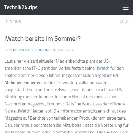
Technik24.tips
Zum Inhalt springen
IT-NEWS
0
iWatch bereits im Sommer?
VON
NORBERT SCHOLLUM
·
16. MAI 2014
Laut einer Vielzahl aktueller Medienberichte plant der US-
amerikanische IT-Gigant den Verkaufsstart seiner
iWatch
für den
späten Sommer diesen Jahres. Insgesamt sollen angeblich
65
Millionen Einheiten
produziert werden, voller Sensoren
ausgestattet sein und beispielsweise die für uns unsichtbare UV-
Strahlung messen können. In einem Bericht des chinesischen
Nachrichtenmagazins „Economic Daily“ heißt es, dass der offizielle
Name „iWatch“ lauten soll. Die Informationen stützen sich laut des
Magazins auf Berichte von teilhabenden Produktionsmitarbeitern.
Darüber hinaus berichteten die Mitarbeiter, dass die Vorstellung für
die Monate August „oder“ September geplant sei. Die CPU soll vom