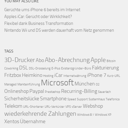
YOU MAY ALSO LIKE
Gerüchte ums iPhone 6 bereits im Internet
Apples iCar: Gerücht oder Wirklichkeit?
Flexibel dank Business Transformation
Nintendo Wii und DS werden dauerhaft vom Netz genommen
TAGS
3D-Drucker
Abo-Abrechnung
Apple
Abo
Bitcoin
DSL
Fakturierung
Coworking
DSL-Drosselung
E-Plus
Existenzgründer-Büro
Fritzbox
Heimkino
iCar
iPhone 7
Hosting
Internetwährung
Kurz-URL
Microsoft
München
Managed
Markteinführung
O2
Onlineshop
Paypal
Recurring-Billing
Prestashop
Sauerlach
Sicherheitslücke
Smartphone
Speed
Support
Systemhaus
Telefonica
Telekom
Webshop
URL-Shortener
URL-Verkürzer
VPS
vServer
wiederkehrende Zahlungen
Windows 8.1
Windows XP
Xentos
Übernahme