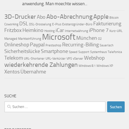
anwendung. Man moechte wissen...
3D-Drucker
Abo-Abrechnung
Apple
Abo
Bitcoin
DSL
Fakturierung
Coworking
DSL-Drosselung
E-Plus
Existenzgründer-Büro
Fritzbox
Heimkino
iCar
iPhone 7
Hosting
Internetwährung
Kurz-URL
Microsoft
München
Managed
Markteinführung
O2
Onlineshop
Paypal
Recurring-Billing
Prestashop
Sauerlach
Sicherheitslücke
Smartphone
Speed
Support
Systemhaus
Telefonica
Telekom
Webshop
URL-Shortener
URL-Verkürzer
VPS
vServer
wiederkehrende Zahlungen
Windows 8.1
Windows XP
Xentos
Übernahme
SUCHE
Suchen
nach: