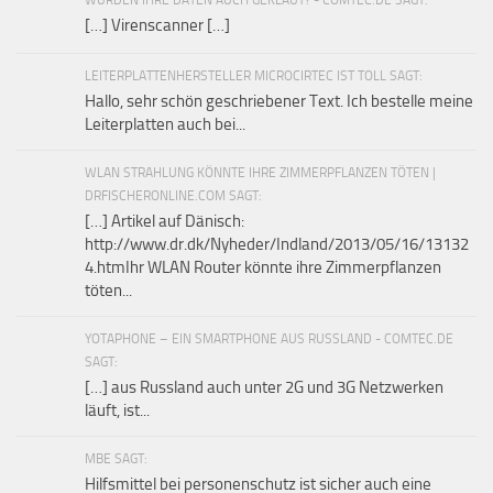
WURDEN IHRE DATEN AUCH GEKLAUT? - COMTEC.DE SAGT:
[…] Virenscanner […]
LEITERPLATTENHERSTELLER MICROCIRTEC IST TOLL SAGT:
Hallo, sehr schön geschriebener Text. Ich bestelle meine
Leiterplatten auch bei...
WLAN STRAHLUNG KÖNNTE IHRE ZIMMERPFLANZEN TÖTEN |
DRFISCHERONLINE.COM SAGT:
[…] Artikel auf Dänisch:
http://www.dr.dk/Nyheder/Indland/2013/05/16/13132
4.htmIhr WLAN Router könnte ihre Zimmerpflanzen
töten...
YOTAPHONE – EIN SMARTPHONE AUS RUSSLAND - COMTEC.DE
SAGT:
[…] aus Russland auch unter 2G und 3G Netzwerken
läuft, ist...
MBE SAGT:
Hilfsmittel bei personenschutz ist sicher auch eine