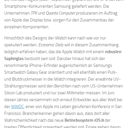
Smartphone-Konkurrenten Samsung geliefert werden. Die
Unternehmen
TPK
und
Quanta Computer
produzieren im Auftrag
von Apple das Display bzw. sorgen für den Zusammenbau der
einzelnen Komponenten.
Hinsichtlich des Designs der iWatch kann nach wie vor nur
spekuliert werden.
Economic Daily
will in diesem Zusammenhang
lediglich erfahren haben, das die Apple iWatch mit einem
robusten
Saphirglas
bestückt sein soll. Darüber hinaus hat sich der
renommierte iPhone-Erfinder augenscheinlich an Samsungs
Smartwatch Galaxy Gear orientiert und will ebenfalls einen Puls-
und Blutdruckmesser in die iWatch integrieren. Der erwähnte UV-
Strahlungsmesser wird den Berichten nach vom US-Unternehmen
Silicon Lab produziert und nur zwei Millimeter messen. Im Juni
diesen Jahres versammeln sich erneut Entwickler aus aller Welt bei
der
WWDC
, einer von Apple ins Leben gerufenen Konferenz in San
Francisco. Branchenkenner gehen davon aus, dass dort aller
Wahrscheinlichkeit nach das neue
Betriebssystem iOS 8
der
breiten Öffentlichkeit präsentiert werden soll. Einige gehen davon