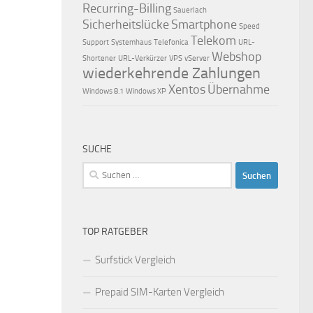
Recurring-Billing
Sauerlach
Sicherheitslücke
Smartphone
Speed
Telekom
Support
Systemhaus
Telefonica
URL-
Webshop
Shortener
URL-Verkürzer
VPS
vServer
wiederkehrende Zahlungen
Xentos
Übernahme
Windows 8.1
Windows XP
SUCHE
Suchen
nach:
TOP RATGEBER
Surfstick Vergleich
Prepaid SIM-Karten Vergleich