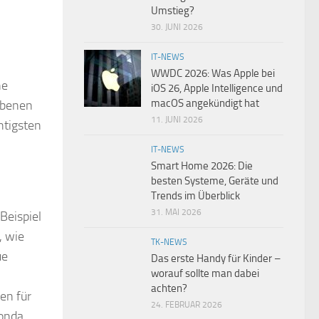
Umstieg?
30. JUNI 2026
IT-NEWS
WWDC 2026: Was Apple bei
ne
iOS 26, Apple Intelligence und
macOS angekündigt hat
ebenen
11. JUNI 2026
htigsten
IT-NEWS
Smart Home 2026: Die
besten Systeme, Geräte und
Trends im Überblick
31. MAI 2026
Beispiel
, wie
TK-NEWS
ue
Das erste Handy für Kinder –
worauf sollte man dabei
achten?
en für
24. FEBRUAR 2026
onda,