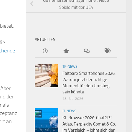
Gamerherzen schlagen höher: Neue
Spiele mit der UE4
bietet.
AKTUELLES
die
echende
TK-NEWS
Faltbare Smartphones 2026:
Warum jetzt der richtige
Moment für den Umstieg
 Aber
sein könnte
und der
18. JULI 2026
r als
IT-NEWS
kzeptanz
KI-Browser 2026: ChatGPT
ert an
Atlas, Perplexity Comet & Co.
im Vergleich – lohnt sich der