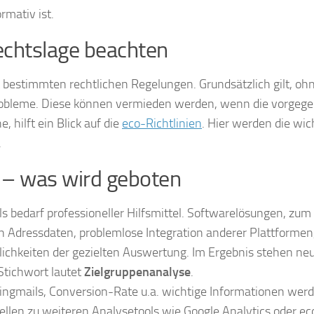
rmativ ist.
echtslage beachten
bestimmten rechtlichen Regelungen. Grundsätzlich gilt, oh
robleme. Diese können vermieden werden, wenn die vorgeg
 hilft ein Blick auf die
eco-Richtlinien
. Hier werden die wic
.
 – was wird geboten
 bedarf professioneller Hilfsmittel. Softwarelösungen, zum 
 von Adressdaten, problemlose Integration anderer Plattformen
lichkeiten der gezielten Auswertung. Im Ergebnis stehen ne
Stichwort lautet
Zielgruppenanalyse
.
ngmails, Conversion-Rate u.a. wichtige Informationen werd
llen zu weiteren Analysetools wie Google Analytics oder ec