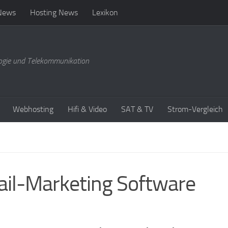
News
Hosting News
Lexikon
ogie und Telekommunikation
Webhosting
Hifi & Video
SAT & TV
Strom-Vergleich
ail-Marketing Software