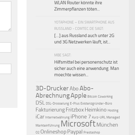
WLAN Router könnte ihre
Zimmerpflanzen töten...
YOTAPHONE – EIN SMARTPHONE AUS
RUSSLAND - COMTEC.DE SAGT:
[…] aus Russland auch unter 2G
und 3G Netzwerken läuft, ist...
MBE SAGT:
Hilfsmittel bei personenschutz ist
sicher auch eine anwendung. Man
moechte wissen...
3D-Drucker
Abo-
Abo
Abrechnung
Apple
Bitcoin
Coworking
DSL
DSL-Drosselung
E-Plus
Existenzgründer-Büro
Fakturierung
Fritzbox
Heimkino
Hosting
iCar
iPhone 7
Internetwährung
Kurz-URL
Managed
Microsoft
München
Markteinführung
Onlineshop
Paypal
O2
Prestashop