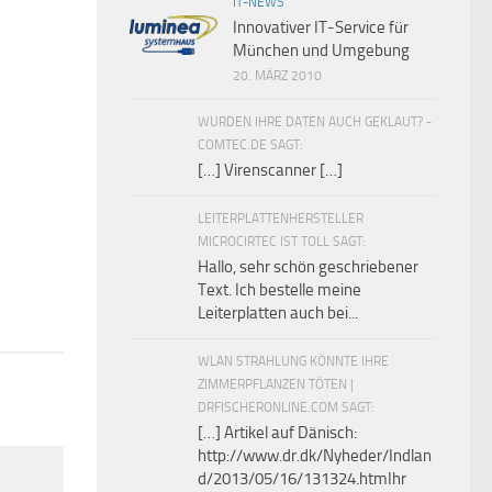
IT-NEWS
Innovativer IT-Service für
München und Umgebung
20. MÄRZ 2010
WURDEN IHRE DATEN AUCH GEKLAUT? -
COMTEC.DE SAGT:
[…] Virenscanner […]
0
LEITERPLATTENHERSTELLER
MICROCIRTEC IST TOLL SAGT:
Hallo, sehr schön geschriebener
Text. Ich bestelle meine
Leiterplatten auch bei...
WLAN STRAHLUNG KÖNNTE IHRE
ZIMMERPFLANZEN TÖTEN |
DRFISCHERONLINE.COM SAGT:
[…] Artikel auf Dänisch:
http://www.dr.dk/Nyheder/Indlan
d/2013/05/16/131324.htmIhr