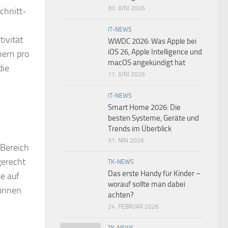
30. JUNI 2026
chnitt-
IT-NEWS
ivität
WWDC 2026: Was Apple bei
iOS 26, Apple Intelligence und
hern pro
macOS angekündigt hat
die
11. JUNI 2026
IT-NEWS
Smart Home 2026: Die
besten Systeme, Geräte und
Trends im Überblick
31. MAI 2026
 Bereich
gerecht
TK-NEWS
Das erste Handy für Kinder –
se auf
worauf sollte man dabei
können
achten?
24. FEBRUAR 2026
TK-NEWS