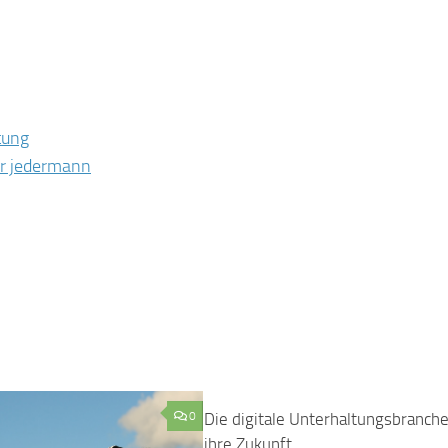
tung
ür jedermann
0
Die digitale Unterhaltungsbranch
ihre Zukunft