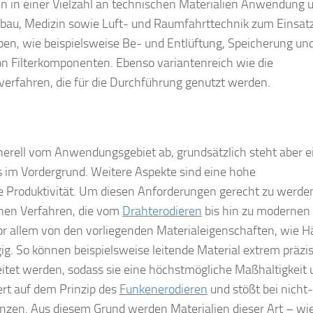
n in einer Vielzahl an technischen Materialien Anwendung 
u, Medizin sowie Luft- und Raumfahrttechnik zum Einsatz
en, wie beispielsweise Be- und Entlüftung, Speicherung un
von Filterkomponenten. Ebenso variantenreich wie die
erfahren, die für die Durchführung genutzt werden.
rell vom Anwendungsgebiet ab, grundsätzlich steht aber e
s im Vordergrund. Weitere Aspekte sind eine hohe
e Produktivität. Um diesen Anforderungen gerecht zu werde
hen Verfahren, die vom
Drahterodieren
bis hin zu modernen
or allem von den vorliegenden Materialeigenschaften, wie Hä
ig. So können beispielsweise leitende Material extrem präzi
itet werden, sodass sie eine höchstmögliche Maßhaltigkeit 
rt auf dem Prinzip des
Funkenerodieren
und stößt bei nicht-
enzen. Aus diesem Grund werden Materialien dieser Art – wi