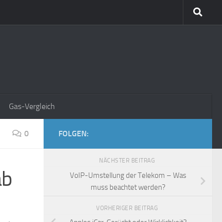
Gas-Vergleich
0
FOLGEN:
NÄCHSTER BEITRAG
ab
VoIP-Umstellung der Telekom – Was
muss beachtet werden?
VORHERIGER BEITRAG