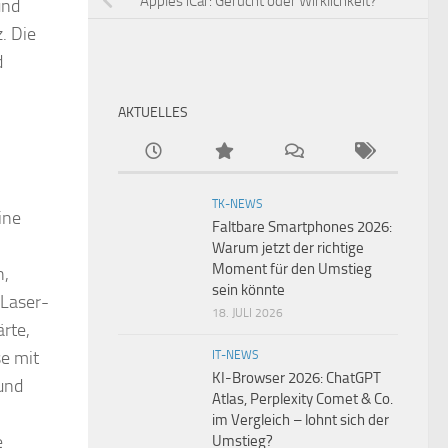
Apples iCar: Gerücht oder Wirklichkeit?
und
. Die
d
AKTUELLES
TK-NEWS
ine
Faltbare Smartphones 2026:
Warum jetzt der richtige
Moment für den Umstieg
n,
sein könnte
 Laser-
18. JULI 2026
rte,
se mit
IT-NEWS
KI-Browser 2026: ChatGPT
und
Atlas, Perplexity Comet & Co.
im Vergleich – lohnt sich der
e
Umstieg?