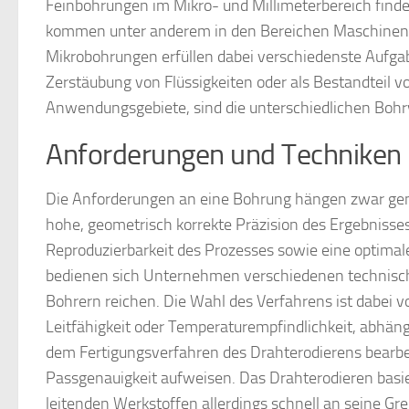
Feinbohrungen im Mikro- und Millimeterbereich finde
kommen unter anderem in den Bereichen Maschinenba
Mikrobohrungen erfüllen dabei verschiedenste Aufgab
Zerstäubung von Flüssigkeiten oder als Bestandteil 
Anwendungsgebiete, sind die unterschiedlichen Bohrv
Anforderungen und Techniken
Die Anforderungen an eine Bohrung hängen zwar gene
hohe, geometrisch korrekte Präzision des Ergebnisse
Reproduzierbarkeit des Prozesses sowie eine optimal
bedienen sich Unternehmen verschiedenen technisc
Bohrern reichen. Die Wahl des Verfahrens ist dabei v
Leitfähigkeit oder Temperaturempfindlichkeit, abhäng
dem Fertigungsverfahren des Drahterodierens bearbe
Passgenauigkeit aufweisen. Das Drahterodieren basie
leitenden Werkstoffen allerdings schnell an seine Gr