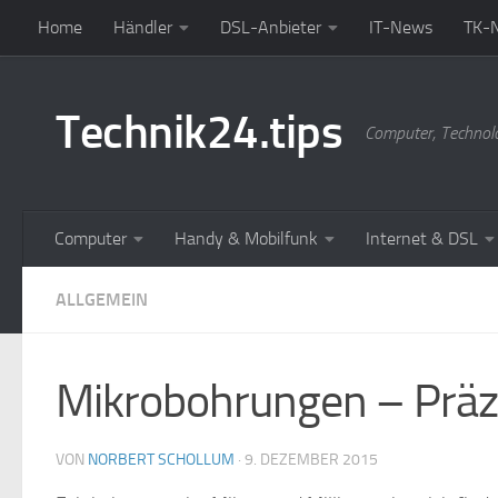
Home
Händler
DSL-Anbieter
IT-News
TK-
Zum Inhalt springen
Technik24.tips
Computer, Technol
Computer
Handy & Mobilfunk
Internet & DSL
ALLGEMEIN
Mikrobohrungen – Präz
VON
NORBERT SCHOLLUM
·
9. DEZEMBER 2015