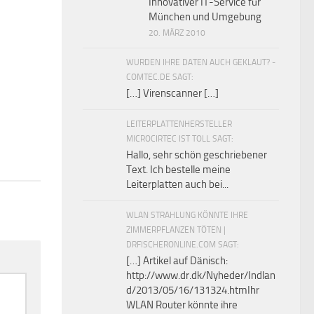
Innovativer IT-Service für
München und Umgebung
20. MÄRZ 2010
WURDEN IHRE DATEN AUCH GEKLAUT? -
COMTEC.DE SAGT:
[…] Virenscanner […]
LEITERPLATTENHERSTELLER
MICROCIRTEC IST TOLL SAGT:
Hallo, sehr schön geschriebener
Text. Ich bestelle meine
Leiterplatten auch bei...
WLAN STRAHLUNG KÖNNTE IHRE
ZIMMERPFLANZEN TÖTEN |
DRFISCHERONLINE.COM SAGT:
[…] Artikel auf Dänisch:
http://www.dr.dk/Nyheder/Indlan
d/2013/05/16/131324.htmIhr
WLAN Router könnte ihre