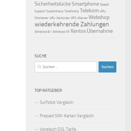
Sicherheitslücke
Smartphone
Speed
Telekom
Support
Systemhaus
Telefonica
URL-
Webshop
Shortener
URL-Verkürzer
VPS
vServer
wiederkehrende Zahlungen
Xentos
Übernahme
Windows 8.1
Windows XP
SUCHE
Suchen
nach:
TOP RATGEBER
Surfstick Vergleich
Prepaid SIM-Karten Vergleich
Vergleich DSL Tarife