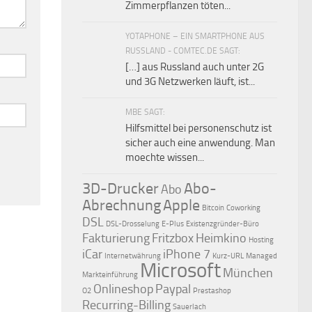
Zimmerpflanzen töten...
YOTAPHONE – EIN SMARTPHONE AUS
RUSSLAND - COMTEC.DE SAGT:
[…] aus Russland auch unter 2G
und 3G Netzwerken läuft, ist...
MBE SAGT:
Hilfsmittel bei personenschutz ist
sicher auch eine anwendung. Man
moechte wissen...
3D-Drucker
Abo-
Abo
Abrechnung
Apple
Bitcoin
Coworking
DSL
DSL-Drosselung
E-Plus
Existenzgründer-Büro
Fakturierung
Fritzbox
Heimkino
Hosting
iCar
iPhone 7
Internetwährung
Kurz-URL
Managed
Microsoft
München
Markteinführung
Onlineshop
Paypal
O2
Prestashop
Recurring-Billing
Sauerlach