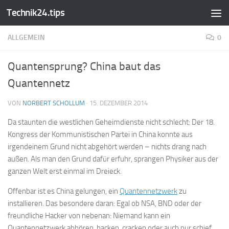
Technik24.tips
Zum Inhalt springen
ALLGEMEIN
0
Quantensprung? China baut das
Quantennetz
VON
NORBERT SCHOLLUM
·
15. DEZEMBER 2014
Da staunten die westlichen Geheimdienste nicht schlecht: Der 18.
Kongress der Kommunistischen Partei in China konnte aus
irgendeinem Grund nicht abgehört werden – nichts drang nach
außen. Als man den Grund dafür erfuhr, sprangen Physiker aus der
ganzen Welt erst einmal im Dreieck.
Offenbar ist es China gelungen, ein
Quantennetzwerk
zu
installieren. Das besondere daran: Egal ob NSA, BND oder der
freundliche Hacker von nebenan: Niemand kann ein
Quantennetzwerk abhören, hacken, cracken oder auch nur schief