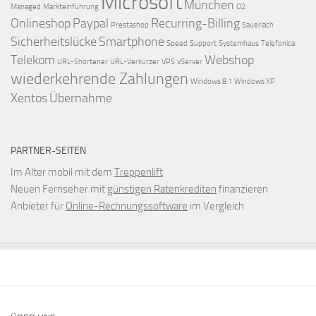
Microsoft
München
Managed
Markteinführung
O2
Onlineshop
Paypal
Recurring-Billing
Prestashop
Sauerlach
Sicherheitslücke
Smartphone
Speed
Support
Systemhaus
Telefonica
Telekom
Webshop
URL-Shortener
URL-Verkürzer
VPS
vServer
wiederkehrende Zahlungen
Windows 8.1
Windows XP
Xentos
Übernahme
PARTNER-SEITEN
Im Alter mobil mit dem
Treppenlift
Neuen Fernseher mit
günstigen Ratenkrediten
finanzieren
Anbieter für
Online-Rechnungssoftware
im Vergleich