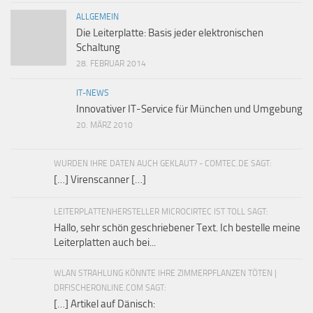
ALLGEMEIN
Die Leiterplatte: Basis jeder elektronischen
Schaltung
28. FEBRUAR 2014
IT-NEWS
Innovativer IT-Service für München und Umgebung
20. MÄRZ 2010
WURDEN IHRE DATEN AUCH GEKLAUT? - COMTEC.DE SAGT:
[…] Virenscanner […]
LEITERPLATTENHERSTELLER MICROCIRTEC IST TOLL SAGT:
Hallo, sehr schön geschriebener Text. Ich bestelle meine
Leiterplatten auch bei...
WLAN STRAHLUNG KÖNNTE IHRE ZIMMERPFLANZEN TÖTEN |
DRFISCHERONLINE.COM SAGT:
[…] Artikel auf Dänisch: