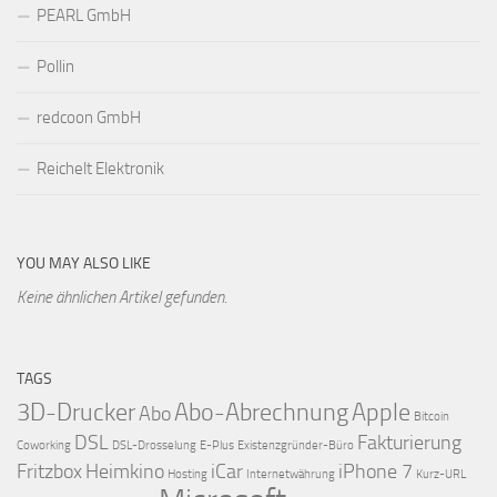
PEARL GmbH
Pollin
redcoon GmbH
Reichelt Elektronik
YOU MAY ALSO LIKE
Keine ähnlichen Artikel gefunden.
TAGS
3D-Drucker
Abo-Abrechnung
Apple
Abo
Bitcoin
DSL
Fakturierung
Coworking
DSL-Drosselung
E-Plus
Existenzgründer-Büro
Fritzbox
Heimkino
iCar
iPhone 7
Hosting
Internetwährung
Kurz-URL