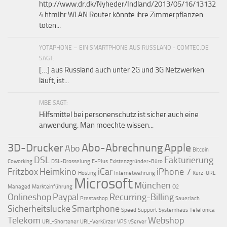
http://www.dr.dk/Nyheder/Indland/2013/05/16/13132
4.htmIhr WLAN Router könnte ihre Zimmerpflanzen
töten...
YOTAPHONE – EIN SMARTPHONE AUS RUSSLAND - COMTEC.DE
SAGT:
[…] aus Russland auch unter 2G und 3G Netzwerken
läuft, ist...
MBE SAGT:
Hilfsmittel bei personenschutz ist sicher auch eine
anwendung. Man moechte wissen...
3D-Drucker
Abo-Abrechnung
Apple
Abo
Bitcoin
DSL
Fakturierung
Coworking
DSL-Drosselung
E-Plus
Existenzgründer-Büro
Fritzbox
Heimkino
iCar
iPhone 7
Hosting
Internetwährung
Kurz-URL
Microsoft
München
Managed
Markteinführung
O2
Onlineshop
Paypal
Recurring-Billing
Prestashop
Sauerlach
Sicherheitslücke
Smartphone
Speed
Support
Systemhaus
Telefonica
Telekom
Webshop
URL-Shortener
URL-Verkürzer
VPS
vServer