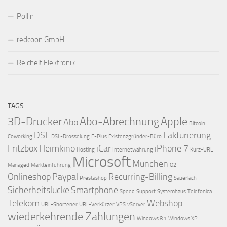
Pollin
redcoon GmbH
Reichelt Elektronik
TAGS
3D-Drucker
Abo-Abrechnung
Apple
Abo
Bitcoin
DSL
Fakturierung
Coworking
DSL-Drosselung
E-Plus
Existenzgründer-Büro
Fritzbox
Heimkino
iCar
iPhone 7
Hosting
Internetwährung
Kurz-URL
Microsoft
München
Managed
Markteinführung
O2
Onlineshop
Paypal
Recurring-Billing
Prestashop
Sauerlach
Sicherheitslücke
Smartphone
Speed
Support
Systemhaus
Telefonica
Telekom
Webshop
URL-Shortener
URL-Verkürzer
VPS
vServer
wiederkehrende Zahlungen
Windows 8.1
Windows XP