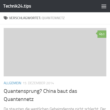
Technik24.tips
Zum Inhalt springen
VERSCHLAGWORTET:
QUANTENNETZ
0
ALLGEMEIN
15. DEZEMBER 2014
Quantensprung? China baut das
Quantennetz
Da staunten die westlichen Geheimdienste nicht schlecht: Der