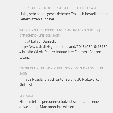
LEITERPLATTENHERSTELLER MICROCIRTEC IST TOLL SAGT:
Hallo, sehr schön geschriebener Text. Ich bestelle meine
Leiterplatten auch bei...
WLAN STRAHLUNG KÖNNTE IHRE ZIMMERPFLANZEN TÖTEN |
DRFISCHERONLINE.COM SAGT:
[…] Artikel auf Dänisch:
http://www.dr.dk/Nyheder/Indland/2013/05/16/13132
4.htmIhr WLAN Router könnte ihre Zimmerpflanzen
töten...
YOTAPHONE – EIN SMARTPHONE AUS RUSSLAND - COMTEC.DE
SAGT:
[…] aus Russland auch unter 2G und 3G Netzwerken
läuft, ist...
MBE SAGT:
Hilfsmittel bei personenschutz ist sicher auch eine
anwendung. Man moechte wissen...