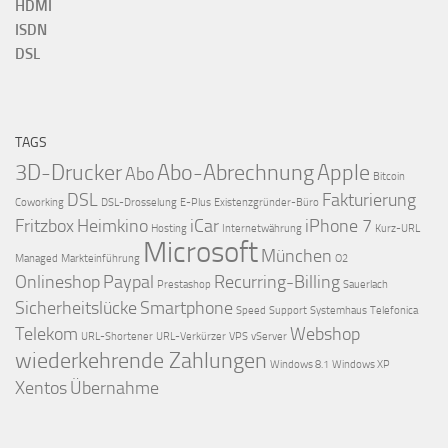
HDMI
ISDN
DSL
TAGS
3D-Drucker
Abo-Abrechnung
Apple
Abo
Bitcoin
DSL
Fakturierung
Coworking
DSL-Drosselung
E-Plus
Existenzgründer-Büro
Fritzbox
Heimkino
iCar
iPhone 7
Hosting
Internetwährung
Kurz-URL
Microsoft
München
Managed
Markteinführung
O2
Onlineshop
Paypal
Recurring-Billing
Prestashop
Sauerlach
Sicherheitslücke
Smartphone
Speed
Support
Systemhaus
Telefonica
Telekom
Webshop
URL-Shortener
URL-Verkürzer
VPS
vServer
wiederkehrende Zahlungen
Windows 8.1
Windows XP
Xentos
Übernahme