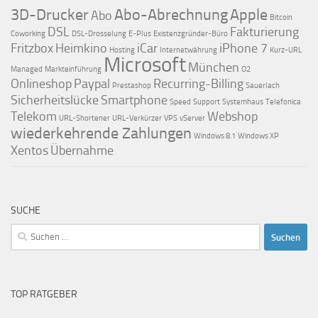
3D-Drucker
Abo-Abrechnung
Apple
Abo
Bitcoin
DSL
Fakturierung
Coworking
DSL-Drosselung
E-Plus
Existenzgründer-Büro
Fritzbox
Heimkino
iCar
iPhone 7
Hosting
Internetwährung
Kurz-URL
Microsoft
München
Managed
Markteinführung
O2
Onlineshop
Paypal
Recurring-Billing
Prestashop
Sauerlach
Sicherheitslücke
Smartphone
Speed
Support
Systemhaus
Telefonica
Telekom
Webshop
URL-Shortener
URL-Verkürzer
VPS
vServer
wiederkehrende Zahlungen
Windows 8.1
Windows XP
Xentos
Übernahme
SUCHE
Suchen
nach:
TOP RATGEBER