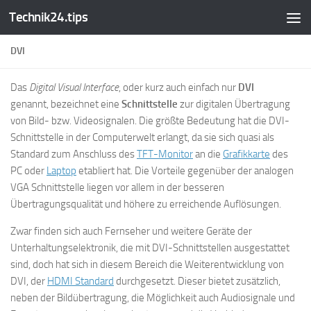
Technik24.tips
Zum Inhalt springen
DVI
Das
Digital Visual Interface
, oder kurz auch einfach nur
DVI
genannt, bezeichnet eine
Schnittstelle
zur digitalen Übertragung
von Bild- bzw. Videosignalen. Die größte Bedeutung hat die DVI-
Schnittstelle in der Computerwelt erlangt, da sie sich quasi als
Standard zum Anschluss des
TFT-Monitor
an die
Grafikkarte
des
PC oder
Laptop
etabliert hat. Die Vorteile gegenüber der analogen
VGA Schnittstelle liegen vor allem in der besseren
Übertragungsqualität und höhere zu erreichende Auflösungen.
Zwar finden sich auch Fernseher und weitere Geräte der
Unterhaltungselektronik, die mit DVI-Schnittstellen ausgestattet
sind, doch hat sich in diesem Bereich die Weiterentwicklung von
DVI, der
HDMI Standard
durchgesetzt. Dieser bietet zusätzlich,
neben der Bildübertragung, die Möglichkeit auch Audiosignale und