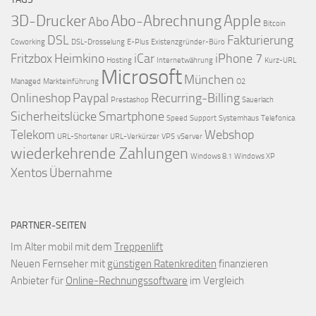
3D-Drucker
Abo-Abrechnung
Apple
Abo
Bitcoin
DSL
Fakturierung
Coworking
DSL-Drosselung
E-Plus
Existenzgründer-Büro
Fritzbox
Heimkino
iCar
iPhone 7
Hosting
Internetwährung
Kurz-URL
Microsoft
München
Managed
Markteinführung
O2
Onlineshop
Paypal
Recurring-Billing
Prestashop
Sauerlach
Sicherheitslücke
Smartphone
Speed
Support
Systemhaus
Telefonica
Telekom
Webshop
URL-Shortener
URL-Verkürzer
VPS
vServer
wiederkehrende Zahlungen
Windows 8.1
Windows XP
Xentos
Übernahme
PARTNER-SEITEN
Im Alter mobil mit dem
Treppenlift
Neuen Fernseher mit
günstigen Ratenkrediten
finanzieren
Anbieter für
Online-Rechnungssoftware
im Vergleich