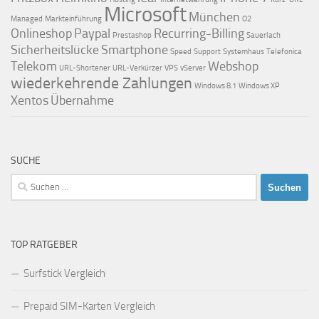
Microsoft
München
Managed
Markteinführung
O2
Onlineshop
Paypal
Recurring-Billing
Prestashop
Sauerlach
Sicherheitslücke
Smartphone
Speed
Support
Systemhaus
Telefonica
Telekom
Webshop
URL-Shortener
URL-Verkürzer
VPS
vServer
wiederkehrende Zahlungen
Windows 8.1
Windows XP
Xentos
Übernahme
SUCHE
Suchen
nach:
TOP RATGEBER
Surfstick Vergleich
Prepaid SIM-Karten Vergleich