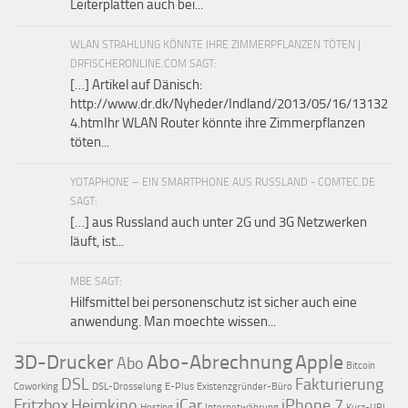
Leiterplatten auch bei...
WLAN STRAHLUNG KÖNNTE IHRE ZIMMERPFLANZEN TÖTEN |
DRFISCHERONLINE.COM SAGT:
[…] Artikel auf Dänisch:
http://www.dr.dk/Nyheder/Indland/2013/05/16/13132
4.htmIhr WLAN Router könnte ihre Zimmerpflanzen
töten...
YOTAPHONE – EIN SMARTPHONE AUS RUSSLAND - COMTEC.DE
SAGT:
[…] aus Russland auch unter 2G und 3G Netzwerken
läuft, ist...
MBE SAGT:
Hilfsmittel bei personenschutz ist sicher auch eine
anwendung. Man moechte wissen...
3D-Drucker
Abo-Abrechnung
Apple
Abo
Bitcoin
DSL
Fakturierung
Coworking
DSL-Drosselung
E-Plus
Existenzgründer-Büro
Fritzbox
Heimkino
iCar
iPhone 7
Hosting
Internetwährung
Kurz-URL