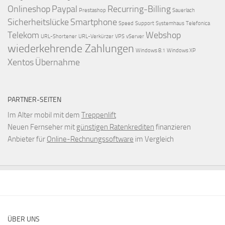
Onlineshop
Paypal
Recurring-Billing
Prestashop
Sauerlach
Sicherheitslücke
Smartphone
Speed
Support
Systemhaus
Telefonica
Telekom
Webshop
URL-Shortener
URL-Verkürzer
VPS
vServer
wiederkehrende Zahlungen
Windows 8.1
Windows XP
Xentos
Übernahme
PARTNER-SEITEN
Im Alter mobil mit dem
Treppenlift
Neuen Fernseher mit
günstigen Ratenkrediten
finanzieren
Anbieter für
Online-Rechnungssoftware
im Vergleich
ÜBER UNS