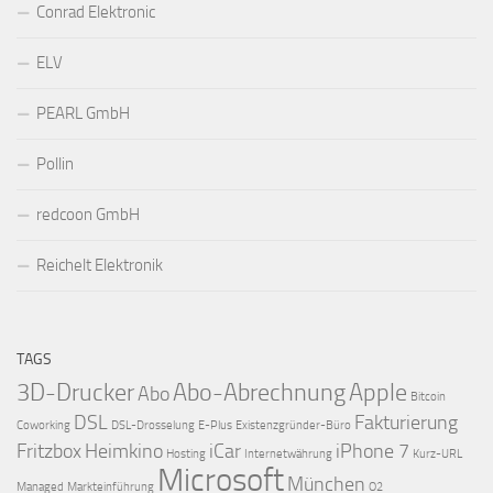
Conrad Elektronic
ELV
PEARL GmbH
Pollin
redcoon GmbH
Reichelt Elektronik
TAGS
3D-Drucker
Abo-Abrechnung
Apple
Abo
Bitcoin
DSL
Fakturierung
Coworking
DSL-Drosselung
E-Plus
Existenzgründer-Büro
Fritzbox
Heimkino
iCar
iPhone 7
Hosting
Internetwährung
Kurz-URL
Microsoft
München
Managed
Markteinführung
O2