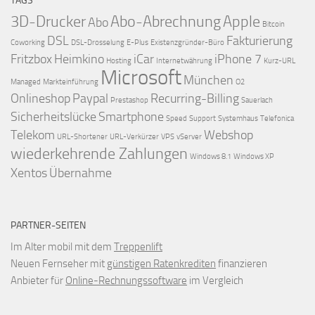
TAGS
3D-Drucker
Abo-Abrechnung
Apple
Abo
Bitcoin
DSL
Fakturierung
Coworking
DSL-Drosselung
E-Plus
Existenzgründer-Büro
Fritzbox
Heimkino
iCar
iPhone 7
Hosting
Internetwährung
Kurz-URL
Microsoft
München
Managed
Markteinführung
O2
Onlineshop
Paypal
Recurring-Billing
Prestashop
Sauerlach
Sicherheitslücke
Smartphone
Speed
Support
Systemhaus
Telefonica
Telekom
Webshop
URL-Shortener
URL-Verkürzer
VPS
vServer
wiederkehrende Zahlungen
Windows 8.1
Windows XP
Xentos
Übernahme
PARTNER-SEITEN
Im Alter mobil mit dem
Treppenlift
Neuen Fernseher mit
günstigen Ratenkrediten
finanzieren
Anbieter für
Online-Rechnungssoftware
im Vergleich