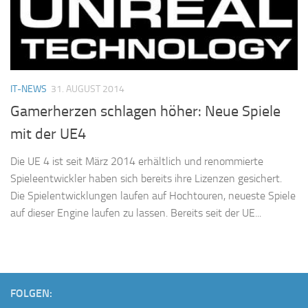
IT-NEWS
31. AUGUST 2014
Gamerherzen schlagen höher: Neue Spiele
mit der UE4
Die UE 4 ist seit März 2014 erhältlich und renommierte
Spieleentwickler haben sich bereits ihre Lizenzen gesichert.
Die Spielentwicklungen laufen auf Hochtouren, neueste Spiele
auf dieser Engine laufen zu lassen. Bereits seit der UE...
FOLGEN: