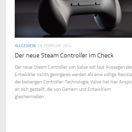
ALLGEMEIN
19. FEBRUAR 2014
Der neue Steam Controller im Check
Der neue Steam Controller von Valve soll laut Aussagen de
Entwickler nichts geringeres werden als eine völlige Revolu
der bisherigen Controller-Technologie. Valve hat hier Ansp
an sich gestellt, die von Gamern und Entwicklern
gleichermaßen...