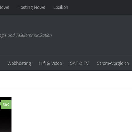
News
Hosting News
Lexikon
ogie und Telekommunikation
Webhosting
Hifi & Video
SAT & TV
Strom-Vergleich
0