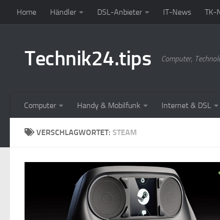
Home
Händler
DSL-Anbieter
IT-News
TK-
Zum Inhalt springen
Technik24.tips
Computer, Technol
Computer
Handy & Mobilfunk
Internet & DSL
VERSCHLAGWORTET:
STEAM