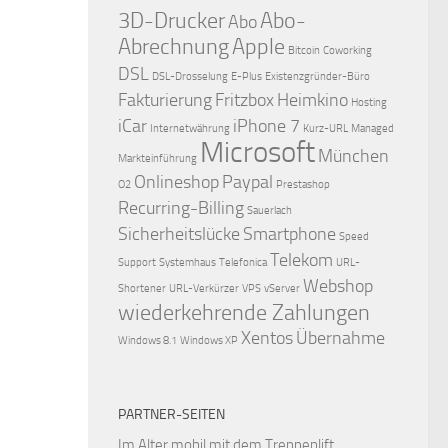
3D-Drucker
Abo-
Abo
Abrechnung
Apple
Bitcoin
Coworking
DSL
DSL-Drosselung
E-Plus
Existenzgründer-Büro
Fakturierung
Fritzbox
Heimkino
Hosting
iCar
iPhone 7
Internetwährung
Kurz-URL
Managed
Microsoft
München
Markteinführung
Onlineshop
Paypal
O2
Prestashop
Recurring-Billing
Sauerlach
Sicherheitslücke
Smartphone
Speed
Telekom
Support
Systemhaus
Telefonica
URL-
Webshop
Shortener
URL-Verkürzer
VPS
vServer
wiederkehrende Zahlungen
Xentos
Übernahme
Windows 8.1
Windows XP
PARTNER-SEITEN
Im Alter mobil mit dem
Treppenlift