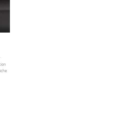
r
tion
rüche