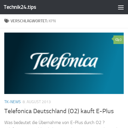
Technik24.tips
Zum Inhalt springen
VERSCHLAGWORTET:
KPN
0
TK-NEWS
8. AUGUST 2013
Telefonica Deutschland (O2) kauft E-Plus
Was bedeutet die Übernahme von E-Plus durch O2 ?