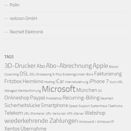
Pollin
redcoon GmbH
Reichelt Elektronik
TAGS
3D-Drucker
Abo-Abrechnung
Apple
Abo
Bitcoin
DSL
Fakturierung
Coworking
DSL-Drosselung
E-Plus
Existenzgründer-Büro
Fritzbox
Heimkino
iCar
iPhone 7
Hosting
Internetwährung
Kurz-URL
Microsoft
München
Managed
Markteinführung
O2
Onlineshop
Paypal
Recurring-Billing
Prestashop
Sauerlach
Sicherheitslücke
Smartphone
Speed
Support
Systemhaus
Telefonica
Telekom
Webshop
URL-Shortener
URL-Verkürzer
VPS
vServer
wiederkehrende Zahlungen
Windows 8.1
Windows XP
Xentos
Übernahme