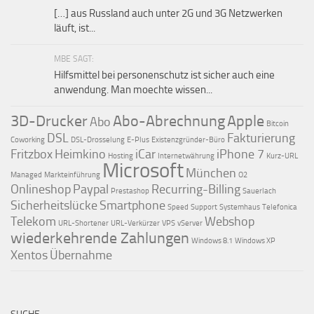
[…] aus Russland auch unter 2G und 3G Netzwerken
läuft, ist...
MBE SAGT:
Hilfsmittel bei personenschutz ist sicher auch eine
anwendung. Man moechte wissen...
3D-Drucker
Abo-Abrechnung
Apple
Abo
Bitcoin
DSL
Fakturierung
Coworking
DSL-Drosselung
E-Plus
Existenzgründer-Büro
Fritzbox
Heimkino
iCar
iPhone 7
Hosting
Internetwährung
Kurz-URL
Microsoft
München
Managed
Markteinführung
O2
Onlineshop
Paypal
Recurring-Billing
Prestashop
Sauerlach
Sicherheitslücke
Smartphone
Speed
Support
Systemhaus
Telefonica
Telekom
Webshop
URL-Shortener
URL-Verkürzer
VPS
vServer
wiederkehrende Zahlungen
Windows 8.1
Windows XP
Xentos
Übernahme