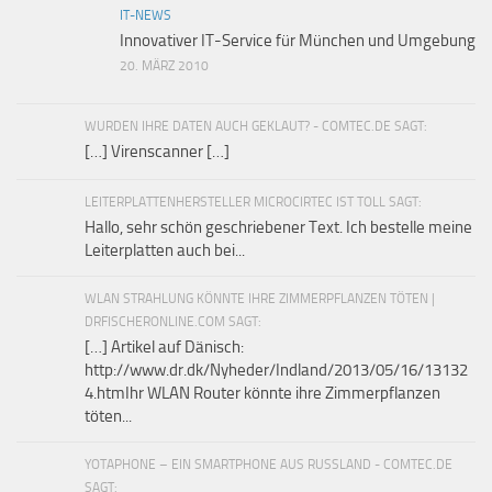
IT-NEWS
Innovativer IT-Service für München und Umgebung
20. MÄRZ 2010
WURDEN IHRE DATEN AUCH GEKLAUT? - COMTEC.DE SAGT:
[…] Virenscanner […]
LEITERPLATTENHERSTELLER MICROCIRTEC IST TOLL SAGT:
Hallo, sehr schön geschriebener Text. Ich bestelle meine
Leiterplatten auch bei...
WLAN STRAHLUNG KÖNNTE IHRE ZIMMERPFLANZEN TÖTEN |
DRFISCHERONLINE.COM SAGT:
[…] Artikel auf Dänisch:
http://www.dr.dk/Nyheder/Indland/2013/05/16/13132
4.htmIhr WLAN Router könnte ihre Zimmerpflanzen
töten...
YOTAPHONE – EIN SMARTPHONE AUS RUSSLAND - COMTEC.DE
SAGT: