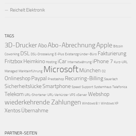
Reichelt Elektronik
TAGS
3D-Drucker
Abo-Abrechnung
Apple
Abo
Bitcoin
DSL
Fakturierung
Coworking
DSL-Drosselung
E-Plus
Existenzgründer-Büro
Fritzbox
Heimkino
iCar
iPhone 7
Hosting
Internetwährung
Kurz-URL
Microsoft
München
Managed
Markteinführung
O2
Onlineshop
Paypal
Recurring-Billing
Prestashop
Sauerlach
Sicherheitslücke
Smartphone
Speed
Support
Systemhaus
Telefonica
Telekom
Webshop
URL-Shortener
URL-Verkürzer
VPS
vServer
wiederkehrende Zahlungen
Windows 8.1
Windows XP
Xentos
Übernahme
PARTNER-SEITEN