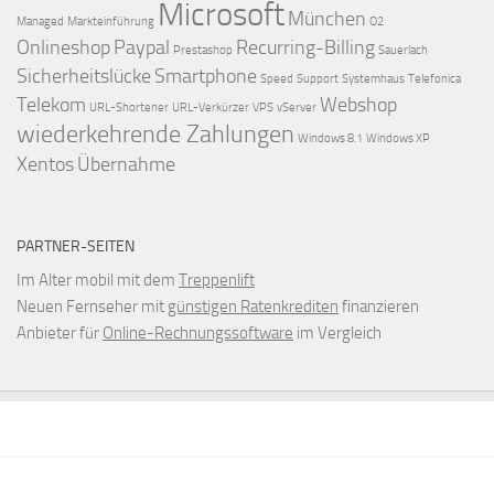
Microsoft
München
Managed
Markteinführung
O2
Onlineshop
Paypal
Recurring-Billing
Prestashop
Sauerlach
Sicherheitslücke
Smartphone
Speed
Support
Systemhaus
Telefonica
Telekom
Webshop
URL-Shortener
URL-Verkürzer
VPS
vServer
wiederkehrende Zahlungen
Windows 8.1
Windows XP
Xentos
Übernahme
PARTNER-SEITEN
Im Alter mobil mit dem
Treppenlift
Neuen Fernseher mit
günstigen Ratenkrediten
finanzieren
Anbieter für
Online-Rechnungssoftware
im Vergleich