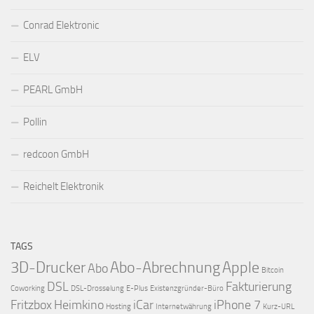
Conrad Elektronic
ELV
PEARL GmbH
Pollin
redcoon GmbH
Reichelt Elektronik
TAGS
3D-Drucker
Abo-Abrechnung
Apple
Abo
Bitcoin
DSL
Fakturierung
Coworking
DSL-Drosselung
E-Plus
Existenzgründer-Büro
Fritzbox
Heimkino
iCar
iPhone 7
Hosting
Internetwährung
Kurz-URL