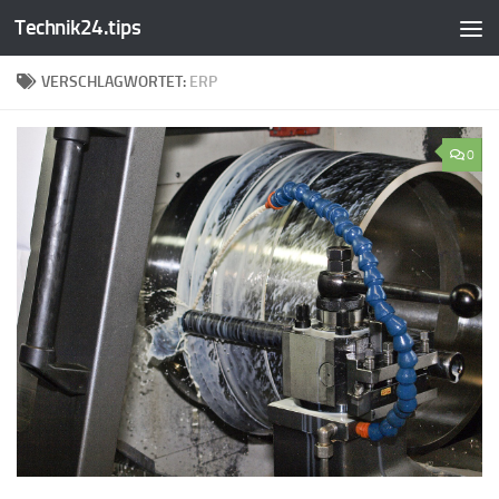
Technik24.tips
Zum Inhalt springen
VERSCHLAGWORTET:
ERP
0