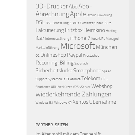
3D-Drucker
Abo-
Abo
Abrechnung
Apple
Bitcoin
Coworking
DSL
DSL-Drosselung
E-Plus
Existenzgründer-Büro
Fakturierung
Fritzbox
Heimkino
Hosting
iCar
iPhone 7
Internetwährung
Kurz-URL
Managed
Microsoft
München
Markteinführung
Onlineshop
Paypal
O2
Prestashop
Recurring-Billing
Sauerlach
Sicherheitslücke
Smartphone
Speed
Telekom
Support
Systemhaus
Telefonica
URL-
Webshop
Shortener
URL-Verkürzer
VPS
vServer
wiederkehrende Zahlungen
Xentos
Übernahme
Windows 8.1
Windows XP
PARTNER-SEITEN
Im Alter mobil mit dem
Treppenlift