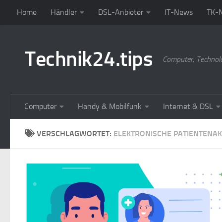
Home
Händler
DSL-Anbieter
IT-News
TK-
Zum Inhalt springen
Technik24.tips
Computer, Technol
Computer
Handy & Mobilfunk
Internet & DSL
VERSCHLAGWORTET:
ELEKTRONISCHE PATIENTENAK