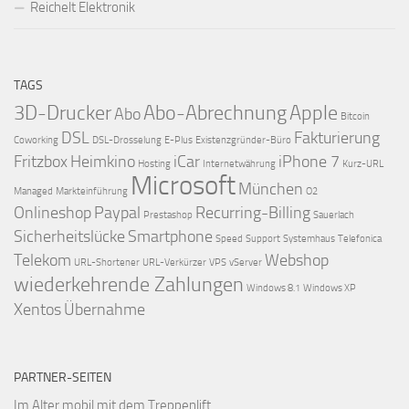
Reichelt Elektronik
TAGS
3D-Drucker
Abo-Abrechnung
Apple
Abo
Bitcoin
DSL
Fakturierung
Coworking
DSL-Drosselung
E-Plus
Existenzgründer-Büro
Fritzbox
Heimkino
iCar
iPhone 7
Hosting
Internetwährung
Kurz-URL
Microsoft
München
Managed
Markteinführung
O2
Onlineshop
Paypal
Recurring-Billing
Prestashop
Sauerlach
Sicherheitslücke
Smartphone
Speed
Support
Systemhaus
Telefonica
Telekom
Webshop
URL-Shortener
URL-Verkürzer
VPS
vServer
wiederkehrende Zahlungen
Windows 8.1
Windows XP
Xentos
Übernahme
PARTNER-SEITEN
Im Alter mobil mit dem
Treppenlift