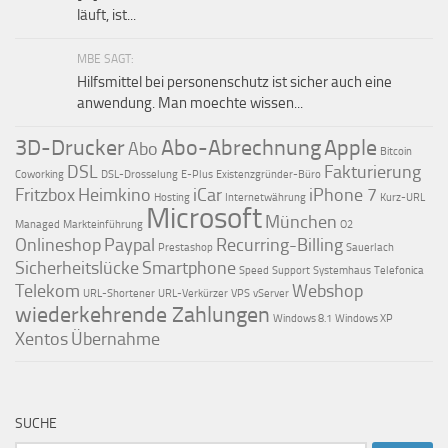
läuft, ist...
MBE SAGT:
Hilfsmittel bei personenschutz ist sicher auch eine
anwendung. Man moechte wissen...
3D-Drucker
Abo-Abrechnung
Apple
Abo
Bitcoin
DSL
Fakturierung
Coworking
DSL-Drosselung
E-Plus
Existenzgründer-Büro
Fritzbox
Heimkino
iCar
iPhone 7
Hosting
Internetwährung
Kurz-URL
Microsoft
München
Managed
Markteinführung
O2
Onlineshop
Paypal
Recurring-Billing
Prestashop
Sauerlach
Sicherheitslücke
Smartphone
Speed
Support
Systemhaus
Telefonica
Telekom
Webshop
URL-Shortener
URL-Verkürzer
VPS
vServer
wiederkehrende Zahlungen
Windows 8.1
Windows XP
Xentos
Übernahme
SUCHE