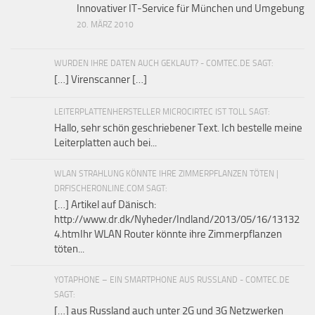
Innovativer IT-Service für München und Umgebung
20. MÄRZ 2010
WURDEN IHRE DATEN AUCH GEKLAUT? - COMTEC.DE SAGT:
[…] Virenscanner […]
LEITERPLATTENHERSTELLER MICROCIRTEC IST TOLL SAGT:
Hallo, sehr schön geschriebener Text. Ich bestelle meine
Leiterplatten auch bei...
WLAN STRAHLUNG KÖNNTE IHRE ZIMMERPFLANZEN TÖTEN |
DRFISCHERONLINE.COM SAGT:
[…] Artikel auf Dänisch:
http://www.dr.dk/Nyheder/Indland/2013/05/16/13132
4.htmIhr WLAN Router könnte ihre Zimmerpflanzen
töten...
YOTAPHONE – EIN SMARTPHONE AUS RUSSLAND - COMTEC.DE
SAGT:
[…] aus Russland auch unter 2G und 3G Netzwerken