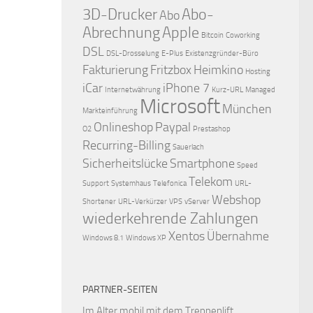
3D-Drucker
Abo-
Abo
Abrechnung
Apple
Bitcoin
Coworking
DSL
DSL-Drosselung
E-Plus
Existenzgründer-Büro
Fakturierung
Fritzbox
Heimkino
Hosting
iCar
iPhone 7
Internetwährung
Kurz-URL
Managed
Microsoft
München
Markteinführung
Onlineshop
Paypal
O2
Prestashop
Recurring-Billing
Sauerlach
Sicherheitslücke
Smartphone
Speed
Telekom
Support
Systemhaus
Telefonica
URL-
Webshop
Shortener
URL-Verkürzer
VPS
vServer
wiederkehrende Zahlungen
Xentos
Übernahme
Windows 8.1
Windows XP
PARTNER-SEITEN
Im Alter mobil mit dem
Treppenlift