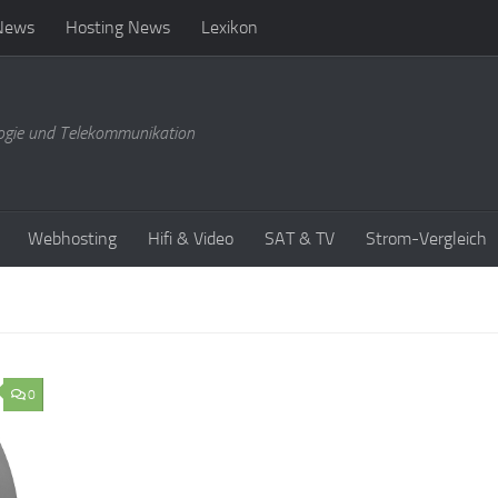
News
Hosting News
Lexikon
ogie und Telekommunikation
Webhosting
Hifi & Video
SAT & TV
Strom-Vergleich
0