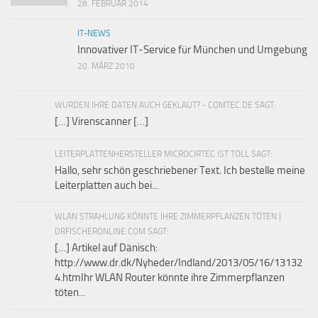
28. FEBRUAR 2014
IT-NEWS
Innovativer IT-Service für München und Umgebung
20. MÄRZ 2010
WURDEN IHRE DATEN AUCH GEKLAUT? - COMTEC.DE SAGT:
[…] Virenscanner […]
LEITERPLATTENHERSTELLER MICROCIRTEC IST TOLL SAGT:
Hallo, sehr schön geschriebener Text. Ich bestelle meine
Leiterplatten auch bei...
WLAN STRAHLUNG KÖNNTE IHRE ZIMMERPFLANZEN TÖTEN |
DRFISCHERONLINE.COM SAGT:
[…] Artikel auf Dänisch:
http://www.dr.dk/Nyheder/Indland/2013/05/16/13132
4.htmIhr WLAN Router könnte ihre Zimmerpflanzen
töten...