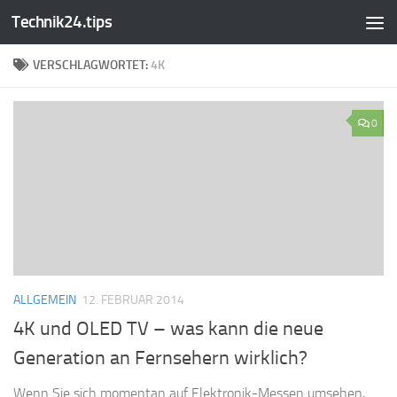
Technik24.tips
Zum Inhalt springen
VERSCHLAGWORTET:
4K
0
ALLGEMEIN
12. FEBRUAR 2014
4K und OLED TV – was kann die neue
Generation an Fernsehern wirklich?
Wenn Sie sich momentan auf Elektronik-Messen umsehen,