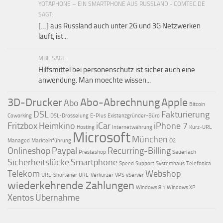
YOTAPHONE – EIN SMARTPHONE AUS RUSSLAND - COMTEC.DE
SAGT:
[…] aus Russland auch unter 2G und 3G Netzwerken
läuft, ist...
MBE SAGT:
Hilfsmittel bei personenschutz ist sicher auch eine
anwendung. Man moechte wissen...
3D-Drucker
Abo-Abrechnung
Apple
Abo
Bitcoin
DSL
Fakturierung
Coworking
DSL-Drosselung
E-Plus
Existenzgründer-Büro
Fritzbox
Heimkino
iCar
iPhone 7
Hosting
Internetwährung
Kurz-URL
Microsoft
München
Managed
Markteinführung
O2
Onlineshop
Paypal
Recurring-Billing
Prestashop
Sauerlach
Sicherheitslücke
Smartphone
Speed
Support
Systemhaus
Telefonica
Telekom
Webshop
URL-Shortener
URL-Verkürzer
VPS
vServer
wiederkehrende Zahlungen
Windows 8.1
Windows XP
Xentos
Übernahme