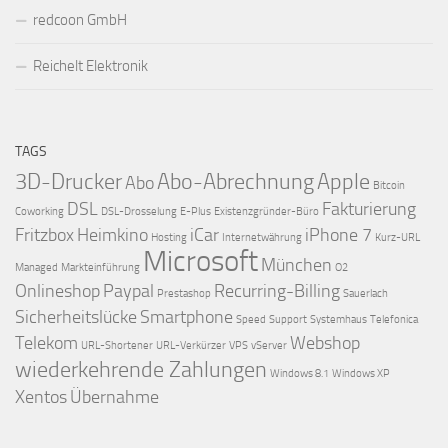
redcoon GmbH
Reichelt Elektronik
TAGS
3D-Drucker
Abo-Abrechnung
Apple
Abo
Bitcoin
DSL
Fakturierung
Coworking
DSL-Drosselung
E-Plus
Existenzgründer-Büro
Fritzbox
Heimkino
iCar
iPhone 7
Hosting
Internetwährung
Kurz-URL
Microsoft
München
Managed
Markteinführung
O2
Onlineshop
Paypal
Recurring-Billing
Prestashop
Sauerlach
Sicherheitslücke
Smartphone
Speed
Support
Systemhaus
Telefonica
Telekom
Webshop
URL-Shortener
URL-Verkürzer
VPS
vServer
wiederkehrende Zahlungen
Windows 8.1
Windows XP
Xentos
Übernahme