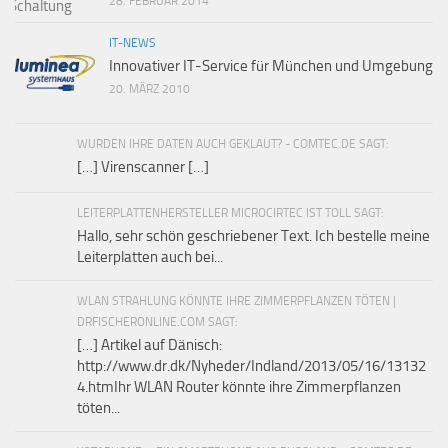
28. FEBRUAR 2014
IT-NEWS
Innovativer IT-Service für München und Umgebung
20. MÄRZ 2010
WURDEN IHRE DATEN AUCH GEKLAUT? - COMTEC.DE SAGT:
[…] Virenscanner […]
LEITERPLATTENHERSTELLER MICROCIRTEC IST TOLL SAGT:
Hallo, sehr schön geschriebener Text. Ich bestelle meine
Leiterplatten auch bei...
WLAN STRAHLUNG KÖNNTE IHRE ZIMMERPFLANZEN TÖTEN |
DRFISCHERONLINE.COM SAGT:
[…] Artikel auf Dänisch:
http://www.dr.dk/Nyheder/Indland/2013/05/16/13132
4.htmIhr WLAN Router könnte ihre Zimmerpflanzen
töten...