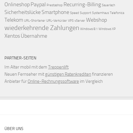
Onlineshop
Paypal
Recurring-Billing
Prestashop
Sauerlach
Sicherheitslücke
Smartphone
Speed
Support
Systemhaus
Telefonica
Telekom
Webshop
URL-Shortener
URL-Verkürzer
VPS
vServer
wiederkehrende Zahlungen
Windows 8.1
Windows XP
Xentos
Übernahme
PARTNER-SEITEN
Im Alter mobil mit dem
Treppenlift
Neuen Fernseher mit
günstigen Ratenkrediten
finanzieren
Anbieter für
Online-Rechnungssoftware
im Vergleich
ÜBER UNS