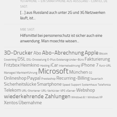
YOTAPHONE – EIN SMARTPHONE AUS RUSSLAND - COMTEC.DE
SAGT:
[…] aus Russland auch unter 2G und 3G Netzwerken
läuft, ist...
MBE SAGT:
Hilfsmittel bei personenschutz ist sicher auch eine
anwendung. Man moechte wissen...
3D-Drucker
Abo-Abrechnung
Apple
Abo
Bitcoin
DSL
Fakturierung
Coworking
DSL-Drosselung
E-Plus
Existenzgründer-Büro
Fritzbox
Heimkino
iCar
iPhone 7
Hosting
Internetwährung
Kurz-URL
Microsoft
München
Managed
Markteinführung
O2
Onlineshop
Paypal
Recurring-Billing
Prestashop
Sauerlach
Sicherheitslücke
Smartphone
Speed
Support
Systemhaus
Telefonica
Telekom
Webshop
URL-Shortener
URL-Verkürzer
VPS
vServer
wiederkehrende Zahlungen
Windows 8.1
Windows XP
Xentos
Übernahme