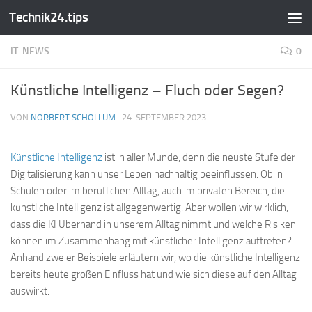
Technik24.tips
Zum Inhalt springen
IT-NEWS
0
Künstliche Intelligenz – Fluch oder Segen?
VON
NORBERT SCHOLLUM
·
24. SEPTEMBER 2023
Künstliche Intelligenz
ist in aller Munde, denn die neuste Stufe der
Digitalisierung kann unser Leben nachhaltig beeinflussen. Ob in
Schulen oder im beruflichen Alltag, auch im privaten Bereich, die
künstliche Intelligenz ist allgegenwertig. Aber wollen wir wirklich,
dass die KI Überhand in unserem Alltag nimmt und welche Risiken
können im Zusammenhang mit künstlicher Intelligenz auftreten?
Anhand zweier Beispiele erläutern wir, wo die künstliche Intelligenz
bereits heute großen Einfluss hat und wie sich diese auf den Alltag
auswirkt.