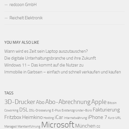
redcoon GmbH
Reichelt Elektronik
YOU MAY ALSO LIKE
Wann wird es Zeit sein Laptop auszutauschen?
Die digitale Unterhaltungsbranche und ihre Zukunft
Windows 11 – Das kommt auf die Nutzer zu
Immobilie in Garbsen – einfach und schnell verkaufen und kaufen
TAGS
3D-Drucker
Abo-Abrechnung
Apple
Abo
Bitcoin
DSL
Fakturierung
Coworking
DSL-Drosselung
E-Plus
Existenzgründer-Büro
Fritzbox
Heimkino
iCar
iPhone 7
Hosting
Internetwährung
Kurz-URL
Microsoft
München
Managed
Markteinführung
O2