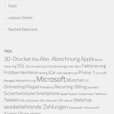
Pollin
redcoon GmbH
Reichelt Elektronik
TAGS
3D-Drucker
Abo-Abrechnung
Apple
Abo
Bitcoin
DSL
Fakturierung
Coworking
DSL-Drosselung
E-Plus
Existenzgründer-Büro
Fritzbox
Heimkino
iCar
iPhone 7
Hosting
Internetwährung
Kurz-URL
Microsoft
München
Managed
Markteinführung
O2
Onlineshop
Paypal
Recurring-Billing
Prestashop
Sauerlach
Sicherheitslücke
Smartphone
Speed
Support
Systemhaus
Telefonica
Telekom
Webshop
URL-Shortener
URL-Verkürzer
VPS
vServer
wiederkehrende Zahlungen
Windows 8.1
Windows XP
Xentos
Übernahme