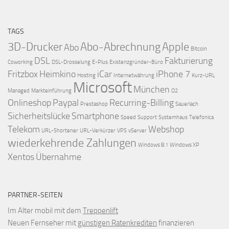
TAGS
3D-Drucker
Abo-Abrechnung
Apple
Abo
Bitcoin
DSL
Fakturierung
Coworking
DSL-Drosselung
E-Plus
Existenzgründer-Büro
Fritzbox
Heimkino
iCar
iPhone 7
Hosting
Internetwährung
Kurz-URL
Microsoft
München
Managed
Markteinführung
O2
Onlineshop
Paypal
Recurring-Billing
Prestashop
Sauerlach
Sicherheitslücke
Smartphone
Speed
Support
Systemhaus
Telefonica
Telekom
Webshop
URL-Shortener
URL-Verkürzer
VPS
vServer
wiederkehrende Zahlungen
Windows 8.1
Windows XP
Xentos
Übernahme
PARTNER-SEITEN
Im Alter mobil mit dem
Treppenlift
Neuen Fernseher mit
günstigen Ratenkrediten
finanzieren