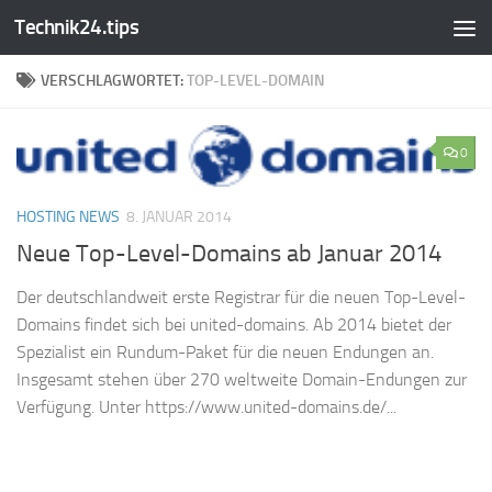
Technik24.tips
Zum Inhalt springen
VERSCHLAGWORTET:
TOP-LEVEL-DOMAIN
0
HOSTING NEWS
8. JANUAR 2014
Neue Top-Level-Domains ab Januar 2014
Der deutschlandweit erste Registrar für die neuen Top-Level-
Domains findet sich bei united-domains. Ab 2014 bietet der
Spezialist ein Rundum-Paket für die neuen Endungen an.
Insgesamt stehen über 270 weltweite Domain-Endungen zur
Verfügung. Unter https://www.united-domains.de/...